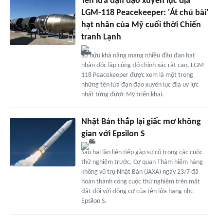
Tên lửa đạn đạo xuyên lục địa
LGM-118 Peacekeeper: 'Át chủ bài'
hạt nhân của Mỹ cuối thời Chiến
tranh Lạnh
Sở hữu khả năng mang nhiều đầu đạn hạt
nhân độc lập cùng độ chính xác rất cao, LGM-
118 Peacekeeper được xem là một trong
những tên lửa đạn đạo xuyên lục địa uy lực
nhất từng được Mỹ triển khai.
Nhật Bản thắp lại giấc mơ không
gian với Epsilon S
Sau hai lần liên tiếp gặp sự cố trong các cuộc
thử nghiệm trước, Cơ quan Thám hiểm hàng
không vũ trụ Nhật Bản (JAXA) ngày 23/7 đã
hoàn thành công cuộc thử nghiệm trên mặt
đất đối với động cơ của tên lửa hạng nhẹ
Epsilon S.