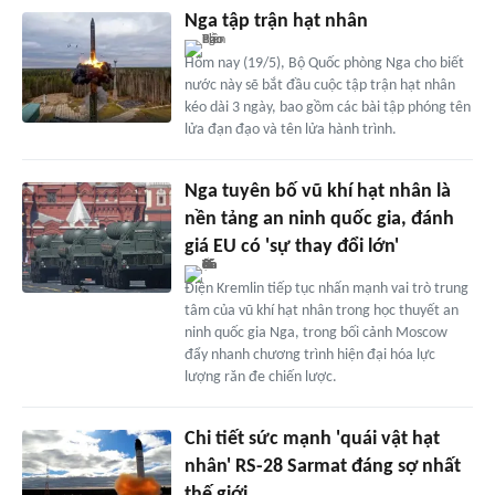
Nga tập trận hạt nhân
Hôm nay (19/5), Bộ Quốc phòng Nga cho biết
nước này sẽ bắt đầu cuộc tập trận hạt nhân
kéo dài 3 ngày, bao gồm các bài tập phóng tên
lửa đạn đạo và tên lửa hành trình.
Nga tuyên bố vũ khí hạt nhân là
nền tảng an ninh quốc gia, đánh
giá EU có 'sự thay đổi lớn'
Điện Kremlin tiếp tục nhấn mạnh vai trò trung
tâm của vũ khí hạt nhân trong học thuyết an
ninh quốc gia Nga, trong bối cảnh Moscow
đẩy nhanh chương trình hiện đại hóa lực
lượng răn đe chiến lược.
Chi tiết sức mạnh 'quái vật hạt
nhân' RS-28 Sarmat đáng sợ nhất
thế giới