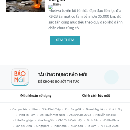
Moskva tuyên bố tên lửa đạn đạo liên lục địa
RS-28 Sarmat có tầm bắn hơn 35.000 km, đủ
sức tấn công mục tiêu theo quỹ đạo khó đánh
chặn chưa từng có.
XEM THÊM
TẢI ỨNG DỤNG BÁO MỚI
ĐỂ KHÔNG BỎ SÓT TIN TỨC
Điều khoản sử dụng
Chính sách bảo mật
Campuchia
Năm
Trần Đình Tiệp
Kim Sang-Sik
Doanh Nghiệp
Khánh Sky
Triệu Thị Tâm
Đội Tuyển Việt Nam
ASEAN Cup 2026
Nguyễn Văn Hợi
Liên Bang Nga
Kim Sang Sik
Chủ Tịch Quốc Hội
Đình Bắc
Hồ Văn Khoa
Sân Mỹ Đình
Singapore
Indonesia
Xuân Son
Tô Lâm
AFF Cup 2026