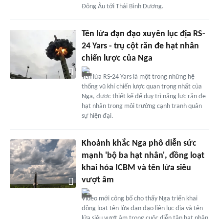
Đông Âu tới Thái Bình Dương.
Tên lửa đạn đạo xuyên lục địa RS-
24 Yars - trụ cột răn đe hạt nhân
chiến lược của Nga
Tên lửa RS-24 Yars là một trong những hệ
thống vũ khí chiến lược quan trọng nhất của
Nga, được thiết kế để duy trì năng lực răn đe
hạt nhân trong môi trường cạnh tranh quân
sự hiện đại.
Khoảnh khắc Nga phô diễn sức
mạnh 'bộ ba hạt nhân', đồng loạt
khai hỏa ICBM và tên lửa siêu
vượt âm
Video mới công bố cho thấy Nga triển khai
đồng loạt tên lửa đạn đạo liên lục địa và tên
lửa siêu vượt âm trong cuộc diễn tập hạt nhân