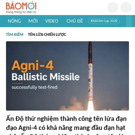
NÓNG
MỚI
VIDEO
CHỦ ĐỀ
#ASEAN Cup 2026
#Trí tuệ nhân tạo
#Mỹ - Iran
#Khám phá Việt Nam
TÌM KIẾM
TÊN LỬA CHIẾN LƯỢC
#Khám phá thế giới
Ấn Độ thử nghiệm thành công tên lửa đạn
đạo Agni-4 có khả năng mang đầu đạn hạt