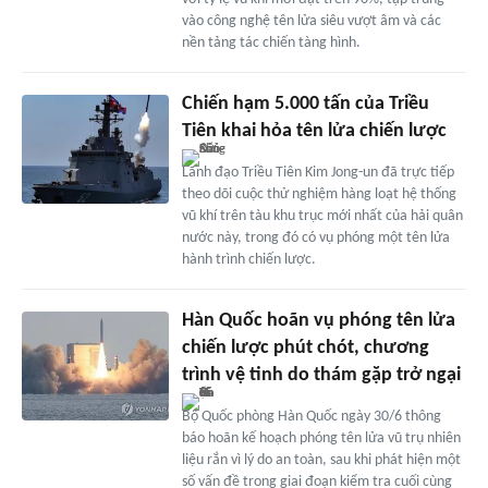
vào công nghệ tên lửa siêu vượt âm và các
nền tảng tác chiến tàng hình.
Chiến hạm 5.000 tấn của Triều
Tiên khai hỏa tên lửa chiến lược
Lãnh đạo Triều Tiên Kim Jong-un đã trực tiếp
theo dõi cuộc thử nghiệm hàng loạt hệ thống
vũ khí trên tàu khu trục mới nhất của hải quân
nước này, trong đó có vụ phóng một tên lửa
hành trình chiến lược.
Hàn Quốc hoãn vụ phóng tên lửa
chiến lược phút chót, chương
trình vệ tinh do thám gặp trở ngại
Bộ Quốc phòng Hàn Quốc ngày 30/6 thông
báo hoãn kế hoạch phóng tên lửa vũ trụ nhiên
liệu rắn vì lý do an toàn, sau khi phát hiện một
số vấn đề trong giai đoạn kiểm tra cuối cùng