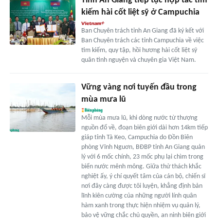
Tỉnh An Giang tiếp tục hợp tác tìm
kiếm hài cốt liệt sỹ ở Campuchia
Ban Chuyên trách tỉnh An Giang đã ký kết với
Ban Chuyên trách các tỉnh Campuchia về việc
tìm kiếm, quy tập, hồi hương hài cốt liệt sỹ
quân tình nguyện và chuyên gia Việt Nam.
Vững vàng nơi tuyến đầu trong
mùa mưa lũ
Mỗi mùa mưa lũ, khi dòng nước từ thượng
nguồn đổ về, đoạn biên giới dài hơn 14km tiếp
giáp tỉnh Tà Keo, Campuchia do Đồn Biên
phòng Vĩnh Nguơn, BĐBP tỉnh An Giang quản
lý với 6 mốc chính, 23 mốc phụ lại chìm trong
biển nước mênh mông. Giữa thử thách khắc
nghiệt ấy, ý chí quyết tâm của cán bộ, chiến sĩ
nơi đây càng được tôi luyện, khẳng định bản
lĩnh kiên cường của những người lính quân
hàm xanh trong thực hiện nhiệm vụ quản lý,
bảo vệ vững chắc chủ quyền, an ninh biên giới