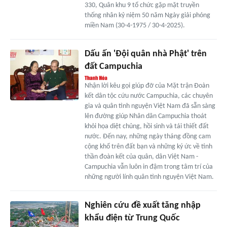
330, Quân khu 9 tổ chức gặp mặt truyền
thống nhân kỷ niệm 50 năm Ngày giải phóng
miền Nam (30-4-1975 / 30-4-2025).
Dấu ấn 'Đội quân nhà Phật' trên
đất Campuchia
Nhận lời kêu gọi giúp đỡ của Mặt trận Đoàn
kết dân tộc cứu nước Campuchia, các chuyên
gia và quân tình nguyện Việt Nam đã sẵn sàng
lên đường giúp Nhân dân Campuchia thoát
khỏi họa diệt chủng, hồi sinh và tái thiết đất
nước. Đến nay, những ngày tháng đồng cam
cộng khổ trên đất bạn và những ký ức về tinh
thần đoàn kết của quân, dân Việt Nam -
Campuchia vẫn luôn in đậm trong tâm trí của
những người lính quân tình nguyện Việt Nam.
Nghiên cứu đề xuất tăng nhập
khẩu điện từ Trung Quốc