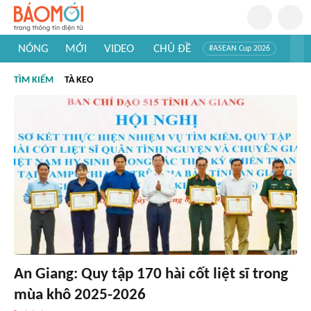
NÓNG
MỚI
VIDEO
CHỦ ĐỀ
#ASEAN Cup 2026
#Trí tuệ nhân tạo
#Mỹ - Iran
#Khám phá Việt Nam
TÌM KIẾM
TÀ KEO
#Khám phá thế giới
An Giang: Quy tập 170 hài cốt liệt sĩ trong
mùa khô 2025-2026