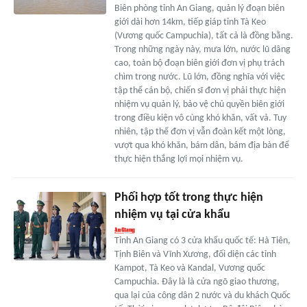
Biên phòng tỉnh An Giang, quản lý đoạn biên
giới dài hơn 14km, tiếp giáp tỉnh Tà Keo
(Vương quốc Campuchia), tất cả là đồng bằng.
Trong những ngày này, mưa lớn, nước lũ dâng
cao, toàn bộ đoạn biên giới đơn vị phụ trách
chìm trong nước. Lũ lớn, đồng nghĩa với việc
tập thể cán bộ, chiến sĩ đơn vị phải thực hiện
nhiệm vụ quản lý, bảo vệ chủ quyền biên giới
trong điều kiện vô cùng khó khăn, vất vả. Tuy
nhiên, tập thể đơn vị vẫn đoàn kết một lòng,
vượt qua khó khăn, bám dân, bám địa bàn để
thực hiện thắng lợi mọi nhiệm vụ.
Phối hợp tốt trong thực hiện
nhiệm vụ tại cửa khẩu
Tỉnh An Giang có 3 cửa khẩu quốc tế: Hà Tiên,
Tịnh Biên và Vĩnh Xương, đối diện các tỉnh
Kampot, Tà Keo và Kandal, Vương quốc
Campuchia. Đây là là cửa ngõ giao thương,
qua lại của công dân 2 nước và du khách Quốc