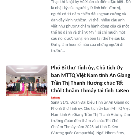
Thạc thì Nhật ký Vũ Xuân có điểm đặc biệt. Đó
là nhật ký của người 'giữ linh hồn' đơn vị,
người có 11 năm chiến đấu ngoan cường và
dạn dầy kinh nghiệm. Vì thế, nhiều câu anh
viết như phương châm hành động của cả một
thế hệ đánh và thắng Mỹ 'Tôi chỉ muốn một
câu nói được vang lên bên tai thế hệ sau là:
Đừng làm hoen ố máu của những người đi
trước'…
Phó Bí thư Tỉnh ủy, Chủ tịch Ủy
ban MTTQ Việt Nam tỉnh An Giang
Trần Thị Thanh Hương chúc Tết
Chôl Chnăm Thmây tại tỉnh TaKeo
Sáng 31/3, Đoàn Đại biểu Tỉnh ủy An Giang do
Phó Bí thư Tỉnh ủy, Chủ tịch Ủy ban MTTQ Việt
Nam tỉnh An Giang Trần Thị Thanh Hương làm
trưởng đoàn đến thăm và chúc Tết Chôl
Chnăm Thmây năm 2026 tại tỉnh TaKeo
(Vương quốc Campuchia). Ngài Nhem Sros,