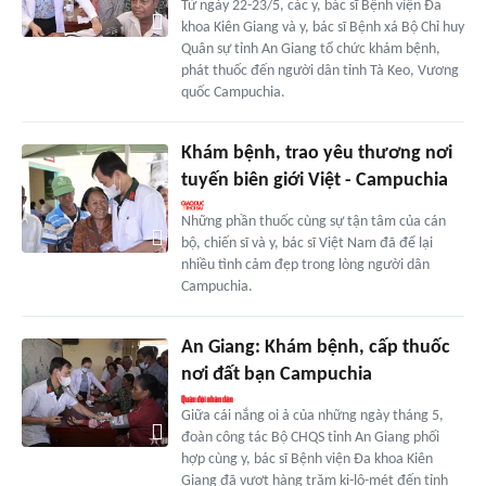
Từ ngày 22-23/5, các y, bác sĩ Bệnh viện Đa
khoa Kiên Giang và y, bác sĩ Bệnh xá Bộ Chỉ huy
Quân sự tỉnh An Giang tổ chức khám bệnh,
phát thuốc đến người dân tỉnh Tà Keo, Vương
quốc Campuchia.
Khám bệnh, trao yêu thương nơi
tuyến biên giới Việt - Campuchia
Những phần thuốc cùng sự tận tâm của cán
bộ, chiến sĩ và y, bác sĩ Việt Nam đã để lại
nhiều tình cảm đẹp trong lòng người dân
Campuchia.
An Giang: Khám bệnh, cấp thuốc
nơi đất bạn Campuchia
Giữa cái nắng oi ả của những ngày tháng 5,
đoàn công tác Bộ CHQS tỉnh An Giang phối
hợp cùng y, bác sĩ Bệnh viện Đa khoa Kiên
Giang đã vượt hàng trăm ki-lô-mét đến tỉnh