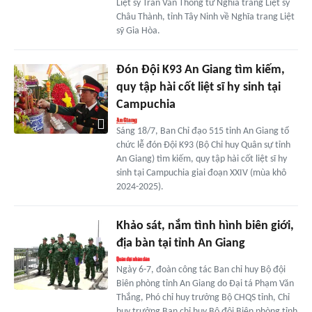
Liệt sỹ Trần Văn Thông từ Nghĩa trang Liệt sỹ
Châu Thành, tỉnh Tây Ninh về Nghĩa trang Liệt
sỹ Gia Hòa.
Đón Đội K93 An Giang tìm kiếm,
quy tập hài cốt liệt sĩ hy sinh tại
Campuchia
Sáng 18/7, Ban Chỉ đạo 515 tỉnh An Giang tổ
chức lễ đón Đội K93 (Bộ Chỉ huy Quân sự tỉnh
An Giang) tìm kiếm, quy tập hài cốt liệt sĩ hy
sinh tại Campuchia giai đoạn XXIV (mùa khô
2024-2025).
Khảo sát, nắm tình hình biên giới,
địa bàn tại tỉnh An Giang
Ngày 6-7, đoàn công tác Ban chỉ huy Bộ đội
Biên phòng tỉnh An Giang do Đại tá Phạm Văn
Thắng, Phó chỉ huy trưởng Bộ CHQS tỉnh, Chỉ
huy trưởng Ban chỉ huy Bộ đội Biên phòng tỉnh