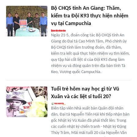
Bộ CHQS tỉnh An Giang: Thăm,
kiểm tra Đội K93 thực hiện nhiệm
vụ tại Campuchia
Ngày 21-5, đoàn công tác Bộ CHQS tỉnh An
Giang do Đại tá Cao Minh Tâm, Phó chính ủy
Bộ CHQS tỉnh làm trưởng đoàn, đã thăm,
kiểm tra kết quả thực hiện nhiệm vụ tìm kiếm,
quy tập hài cốt liệt sĩ của Đội K93 đang làm
nhiệm vụ và đóng quân trên địa bàn tỉnh Tà
Keo, Vương quốc Campuchia.
Tuổi trẻ hôm nay học gì từ Vũ
Xuân và các liệt sĩ tuổi 20?
Biên tập viên Nhà xuất bản Quân đội nhân
dân, Đại tá Nguyễn Tiến Hải khi tiếp nhận bản
gốc Nhật ký Vũ Xuân đã phải thốt lên: Trong
các cuốn nhật ký chiến tranh - Nhật ký Đặng
Thùy Trâm, Mãi mãi tuổi 20 của Nguyễn Văn