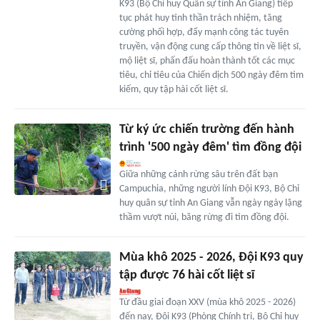
K93 (Bộ Chỉ huy Quân sự tỉnh An Giang) tiếp
tục phát huy tinh thần trách nhiệm, tăng
cường phối hợp, đẩy mạnh công tác tuyên
truyền, vận động cung cấp thông tin về liệt sĩ,
mộ liệt sĩ, phấn đấu hoàn thành tốt các mục
tiêu, chỉ tiêu của Chiến dịch 500 ngày đêm tìm
kiếm, quy tập hài cốt liệt sĩ.
Từ ký ức chiến trường đến hành
trình '500 ngày đêm' tìm đồng đội
Giữa những cánh rừng sâu trên đất bạn
Campuchia, những người lính Đội K93, Bộ Chỉ
huy quân sự tỉnh An Giang vẫn ngày ngày lặng
thầm vượt núi, băng rừng đi tìm đồng đội.
Mùa khô 2025 - 2026, Đội K93 quy
tập được 76 hài cốt liệt sĩ
Từ đầu giai đoạn XXV (mùa khô 2025 - 2026)
đến nay, Đội K93 (Phòng Chính trị, Bộ Chỉ huy