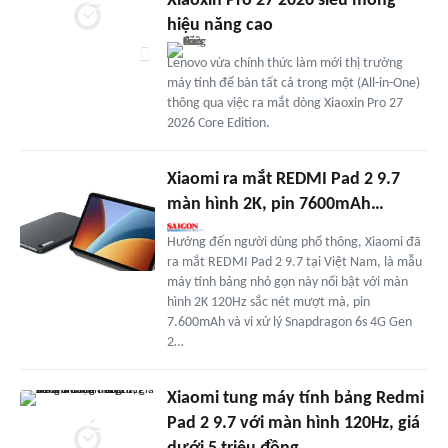
Xiaoxin Pro 27 2026 siêu mỏng
hiệu năng cao
Lenovo vừa chính thức làm mới thị trường
máy tính để bàn tất cả trong một (All-in-One)
thông qua việc ra mắt dòng Xiaoxin Pro 27
2026 Core Edition.
Xiaomi ra mắt REDMI Pad 2 9.7
màn hình 2K, pin 7600mAh…
Hướng đến người dùng phổ thông, Xiaomi đã
ra mắt REDMI Pad 2 9.7 tại Việt Nam, là mẫu
máy tính bảng nhỏ gọn này nổi bật với màn
hình 2K 120Hz sắc nét mượt mà, pin
7.600mAh và vi xử lý Snapdragon 6s 4G Gen
2…
Xiaomi tung máy tính bảng Redmi
Pad 2 9.7 với màn hình 120Hz, giá