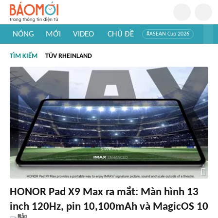
NÓNG
MỚI
VIDEO
CHỦ ĐỀ
#ASEAN Cup 2026
#Trí tuệ nhân tạo
#Mỹ - Iran
#Khám phá Việt Nam
TÌM KIẾM
TÜV RHEINLAND
#Khám phá thế giới
HONOR Pad X9 Max ra mắt: Màn hình 13
inch 120Hz, pin 10,100mAh và MagicOS 10