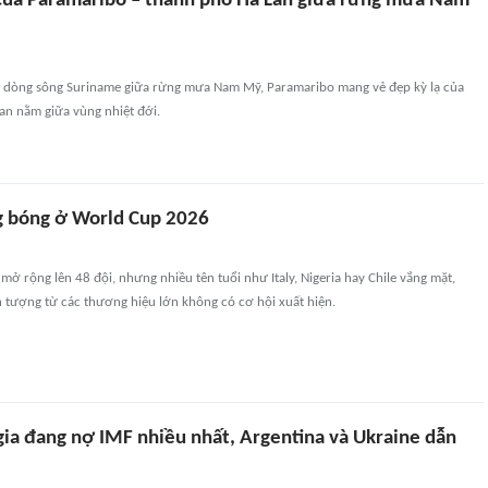
 của Paramaribo – thành phố Hà Lan giữa rừng mưa Nam
 dòng sông Suriname giữa rừng mưa Nam Mỹ, Paramaribo mang vẻ đẹp kỳ lạ của
an nằm giữa vùng nhiệt đới.
g bóng ở World Cup 2026
ở rộng lên 48 đội, nhưng nhiều tên tuổi như Italy, Nigeria hay Chile vắng mặt,
n tượng từ các thương hiệu lớn không có cơ hội xuất hiện.
ia đang nợ IMF nhiều nhất, Argentina và Ukraine dẫn