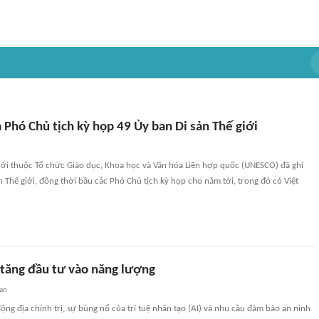
Phó Chủ tịch kỳ họp 49 Ủy ban Di sản Thế giới
giới thuộc Tổ chức Giáo dục, Khoa học và Văn hóa Liên hợp quốc (UNESCO) đã ghi
 Thế giới, đồng thời bầu các Phó Chủ tịch kỳ họp cho năm tới, trong đó có Việt
 tăng đầu tư vào năng lượng
uan
ng địa chính trị, sự bùng nổ của trí tuệ nhân tạo (AI) và nhu cầu đảm bảo an ninh