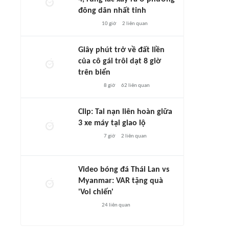
đông dân nhất tỉnh
10 giờ
2
liên quan
Giây phút trở về đất liền
của cô gái trôi dạt 8 giờ
trên biển
8 giờ
62
liên quan
Clip: Tai nạn liên hoàn giữa
3 xe máy tại giao lộ
7 giờ
2
liên quan
Video bóng đá Thái Lan vs
Myanmar: VAR tặng quà
'Voi chiến'
24
liên quan