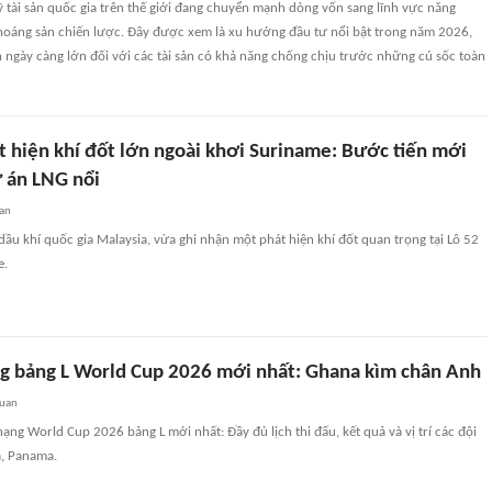
 tài sản quốc gia trên thế giới đang chuyển mạnh dòng vốn sang lĩnh vực năng
khoáng sản chiến lược. Đây được xem là xu hướng đầu tư nổi bật trong năm 2026,
 ngày càng lớn đối với các tài sản có khả năng chống chịu trước những cú sốc toàn
t hiện khí đốt lớn ngoài khơi Suriname: Bước tiến mới
 án LNG nổi
an
dầu khí quốc gia Malaysia, vừa ghi nhận một phát hiện khí đốt quan trọng tại Lô 52
e.
g bảng L World Cup 2026 mới nhất: Ghana kìm chân Anh
quan
ạng World Cup 2026 bảng L mới nhất: Đầy đủ lịch thi đấu, kết quả và vị trí các đội
a, Panama.