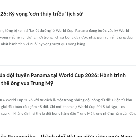
6: Kỳ vọng 'cơn thủy triều' lịch sử
bóng từng bị xem là 'kẻ lót đường' ở World Cup, Panama đang bước vào kỳ World
vọng viết nên chương mới trong lịch sử bóng đá nước nhà: giành chiến thắng đầu
ớn nhất hành tinh và nuôi hy vọng vượt qua vòng bảng.
của đội tuyển Panama tại World Cup 2026: Hành trình
ị thế ông vua Trung Mỹ
FA World Cup 2026 với tư cách là một trong những đội bóng đủ điều kiện từ khu
iải đấu toàn cầu gồm 48 đội. Chỉ mới tham dự World Cup 2018 tại Nga, 'Los
ại sau khi khẳng định vị thế là đội bóng hàng đầu Trung Mỹ trong những năm gần đây.