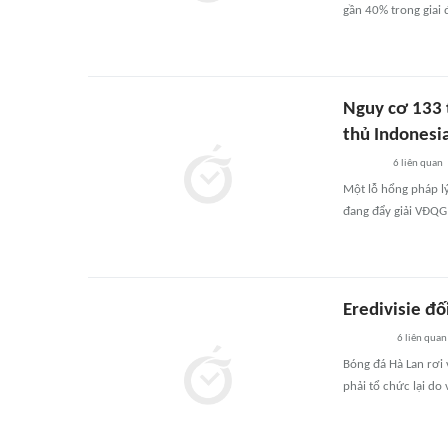
gần 40% trong giai
Nguy cơ 133 t
thủ Indonesi
6
liên quan
Một lỗ hổng pháp l
đang đẩy giải VĐQG 
Eredivisie đố
6
liên quan
Bóng đá Hà Lan rơi 
phải tổ chức lại do