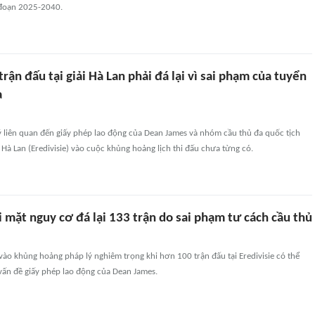
 đoạn 2025-2040.
rận đấu tại giải Hà Lan phải đá lại vì sai phạm của tuyển
a
ý liên quan đến giấy phép lao động của Dean James và nhóm cầu thủ đa quốc tịch
Hà Lan (Eredivisie) vào cuộc khủng hoảng lịch thi đấu chưa từng có.
i mặt nguy cơ đá lại 133 trận do sai phạm tư cách cầu thủ
vào khủng hoảng pháp lý nghiêm trọng khi hơn 100 trận đấu tại Eredivisie có thể
 vấn đề giấy phép lao động của Dean James.