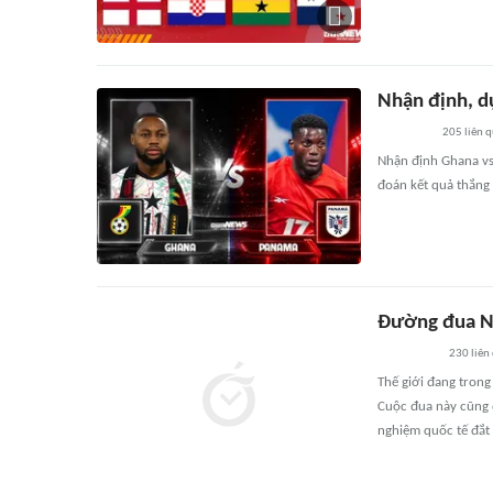
Nhận định, d
205
liên 
Nhận định Ghana vs
đoán kết quả thắng
Đường đua Ne
230
liên
Thế giới đang trong
Cuộc đua này cũng đ
nghiệm quốc tế đắt 