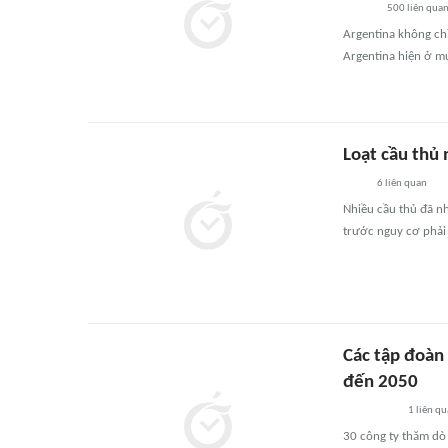
500
liên qua
Argentina không chỉ
Argentina hiện ở mứ
Loạt cầu thủ 
6
liên quan
Nhiều cầu thủ đã nh
trước nguy cơ phải 
Các tập đoàn
đến 2050
1
liên qu
30 công ty thăm dò 