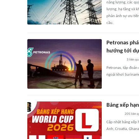
năng lượng, các quỹ
lượng, hạ tầng và 
phản ánh sự ưu tiên
cầu.
Petronas phá
hướng tới dự
3
liên qu
Petronas, tập đoàn 
ngoài khơi Surinam
Bảng xếp hạn
205
liên 
Cập nhật bảng xếp h
Anh, Croatia, Ghan