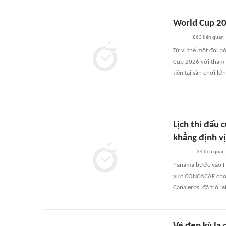
World Cup 202
863
liên quan
Từ vị thế một đội 
Cup 2026 với tham 
tiên tại sân chơi l
Lịch thi đấu 
khẳng định v
34
liên quan
Panama bước vào FI
vực CONCACAF cho g
Canaleros' đã trở l