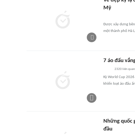
Vẻ đẹp kỳ lạ
Mỹ
Được xây dưng bên
một thành phố Hà L
7 áo đấu vắn
2320
liên quan
Kỳ World Cup 2026 m
khiến loạt áo đấu ấ
Những quốc g
đầu