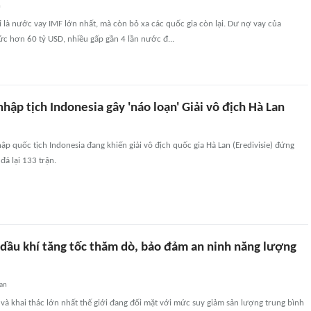
n
 là nước vay IMF lớn nhất, mà còn bỏ xa các quốc gia còn lại. Dư nợ vay của
c hơn 60 tỷ USD, nhiều gấp gần 4 lần nước đ...
nhập tịch Indonesia gây 'náo loạn' Giải vô địch Hà Lan
ập quốc tịch Indonesia đang khiến giải vô địch quốc gia Hà Lan (Eredivisie) đứng
đá lại 133 trận.
 dầu khí tăng tốc thăm dò, bảo đảm an ninh năng lượng
an
và khai thác lớn nhất thế giới đang đối mặt với mức suy giảm sản lượng trung bình