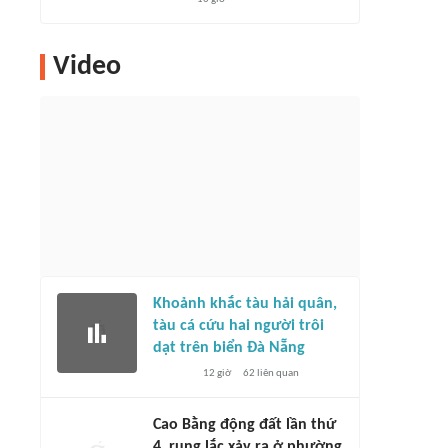
Video
Khoảnh khắc tàu hải quân,
tàu cá cứu hai người trôi
dạt trên biển Đà Nẵng
12 giờ
62
liên quan
Cao Bằng động đất lần thứ
4, rung lắc xảy ra ở phường