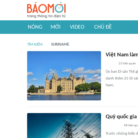
NÓNG
MỚI
VIDEO
CHỦ ĐỀ
TÌM KIẾM
SURINAME
Việt Nam làm 
23
liên quan
Ủy ban Di sản Thế 
danh thêm 25 Di sản
Nam.
Quỹ quốc gia
48
liên q
Trước những biến độ