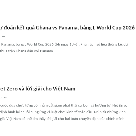
ự đoán kết quả Ghana vs Panama, bảng L World Cup 2026
quan
 Panama, bảng L World Cup 2026 (6h ngày 18/6): Phân tích số liệu thống kê, dự
 thua trận Ghana đấu với Panama.
t Zero và lời giải cho Việt Nam
 quan
 cuộc đua chưa từng có nhằm cắt giảm phát thải carbon và hướng tới Net Zero.
ịnh hình lại chuỗi cung ứng và luật chơi kinh tế toàn cầu. Nhìn từ những kinh
giá, Việt Nam có thể tìm thấy lời giải cho bài toán chuyển dịch của chính mình.