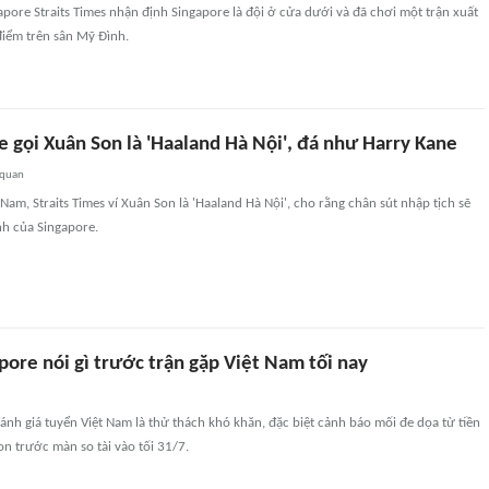
apore Straits Times nhận định Singapore là đội ở cửa dưới và đã chơi một trận xuất
 điểm trên sân Mỹ Đình.
 gọi Xuân Son là 'Haaland Hà Nội', đá như Harry Kane
 quan
 Nam, Straits Times ví Xuân Son là 'Haaland Hà Nội', cho rằng chân sút nhập tịch sẽ
ảnh của Singapore.
pore nói gì trước trận gặp Việt Nam tối nay
ánh giá tuyển Việt Nam là thử thách khó khăn, đặc biệt cảnh báo mối đe dọa từ tiền
n trước màn so tài vào tối 31/7.