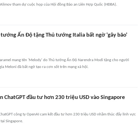
 Alimov tham dự cuộc họp của Hội đồng Bảo an Liên Hợp Quốc (HĐBA).
tướng Ấn Độ tặng Thủ tướng Italia bất ngờ 'gây bão'
caramel mang tên 'Melody' do Thủ tướng Ấn Độ Narendra Modi tặng cho người
rgia Meloni đã bất ngờ tạo ra cơn sốt trên mạng xã hội.
ển ChatGPT đầu tư hơn 230 triệu USD vào Singapore
 ChatGPT công ty OpenAI cam kết đầu tư hơn 230 triệu USD nhằm thúc đẩy lĩnh vực
 tại Singapore.