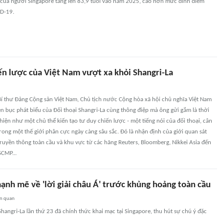
h của người Singapore tăng lên 83,9 tuổi vào năm 2025, cao hơn mức đỉnh điểm
ID-19.
ến lược của Việt Nam vượt xa khỏi Shangri-La
í thư Đảng Cộng sản Việt Nam, Chủ tịch nước Cộng hòa xã hội chủ nghĩa Việt Nam
ên bục phát biểu của Đối thoại Shangri-La cùng thông điệp mà ông gửi gắm là thời
hiện như một chủ thể kiến tạo tư duy chiến lược - một tiếng nói của đối thoại, cân
trong một thế giới phân cực ngày càng sâu sắc. Đó là nhận định của giới quan sát
ruyền thông toàn cầu và khu vực từ các hãng Reuters, Bloomberg, Nikkei Asia đến
SCMP...
ạnh mẽ về 'lời giải châu Á' trước khủng hoảng toàn cầu
ên quan
 Shangri-La lần thứ 23 đã chính thức khai mạc tại Singapore, thu hút sự chú ý đặc