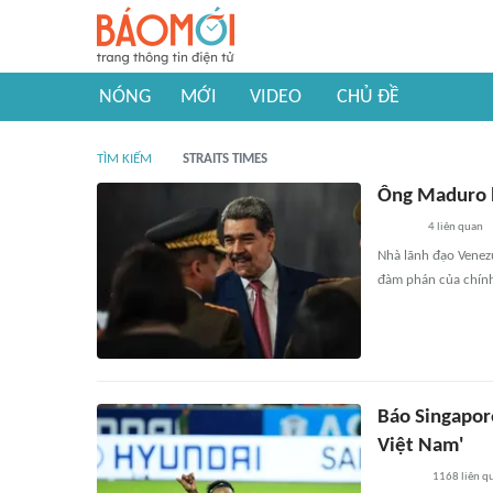
NÓNG
MỚI
VIDEO
CHỦ ĐỀ
TÌM KIẾM
STRAITS TIMES
Ông Maduro b
4
liên quan
Nhà lãnh đạo Venezu
đàm phán của chính 
Báo Singapor
Việt Nam'
1168
liên q