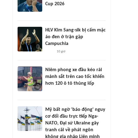
Cup 2026
HLV Kim Sang-sik bị cấm mặc
áo đen ở trận gặp
Campuchia
10 giờ
Niêm phong xe đầu kéo rải
mảnh sắt trên cao tốc khiến
hơn 120 ô tô thủng lốp
Mỹ bất ngờ 'báo động' nguy
cơ đối đầu trực tiếp Nga-
NATO, Đại sứ Ukraine gây
tranh cãi về phát ngôn
không gia nhập Liên minh