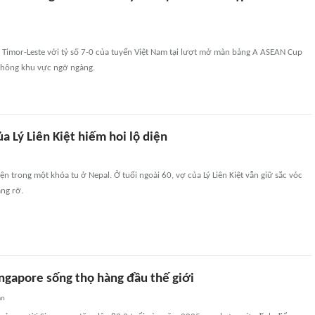
g Timor-Leste với tỷ số 7-0 của tuyển Việt Nam tại lượt mở màn bảng A ASEAN Cup
thông khu vực ngỡ ngàng.
a Lý Liên Kiệt hiếm hoi lộ diện
iện trong một khóa tu ở Nepal. Ở tuổi ngoài 60, vợ của Lý Liên Kiệt vẫn giữ sắc vóc
ạng rỡ.
ngapore sống thọ hàng đầu thế giới
an