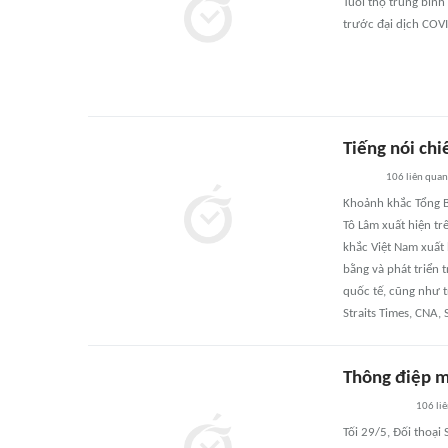
Tuổi thọ trung bìn
trước đại dịch COV
Tiếng nói chi
106
liên quan
Khoảnh khắc Tổng B
Tô Lâm xuất hiện tr
khắc Việt Nam xuất 
bằng và phát triển 
quốc tế, cũng như t
Straits Times, CNA, 
Thông điệp m
106
li
Tối 29/5, Đối thoại