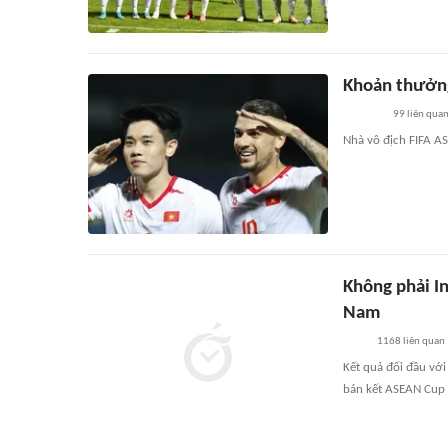
Khoản thưởng
99
liên qua
Nhà vô địch FIFA A
Không phải In
Nam
1168
liên quan
Kết quả đối đầu với
bán kết ASEAN Cup 