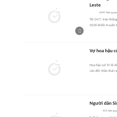
Leste
6447
liên quan
Tối 24/7, trận thắn
2026 khiến truyền 
Vợ hoa hậu củ
Hoa hậu Lợi Trí lộ d
cân đối, thần thái r
Người dân Si
455
liên qu