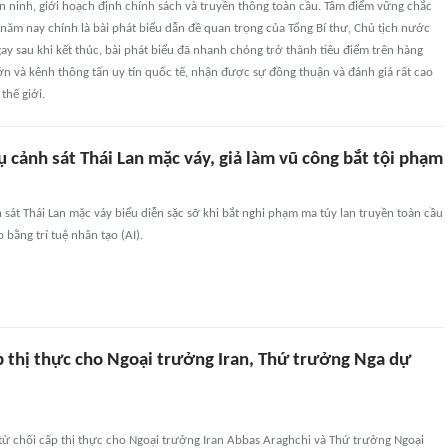
an ninh, giới hoạch định chính sách và truyền thông toàn cầu. Tâm điểm vững chắc
năm nay chính là bài phát biểu dẫn đề quan trọng của Tổng Bí thư, Chủ tịch nước
ay sau khi kết thúc, bài phát biểu đã nhanh chóng trở thành tiêu điểm trên hàng
lớn và kênh thông tấn uy tín quốc tế, nhận được sự đồng thuận và đánh giá rất cao
thế giới.
ụ cảnh sát Thái Lan mặc váy, giả làm vũ công bắt tội phạm
át Thái Lan mặc váy biểu diễn sặc sỡ khi bắt nghi phạm ma túy lan truyền toàn cầu
 bằng trí tuệ nhân tạo (AI).
 thị thực cho Ngoại trưởng Iran, Thứ trưởng Nga dự
từ chối cấp thị thực cho Ngoại trưởng Iran Abbas Araghchi và Thứ trưởng Ngoại