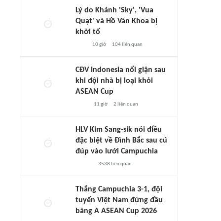
Lý do Khánh 'Sky', 'Vua
Quạt' và Hồ Văn Khoa bị
khởi tố
10 giờ
104
liên quan
CĐV Indonesia nổi giận sau
khi đội nhà bị loại khỏi
ASEAN Cup
11 giờ
2
liên quan
HLV Kim Sang-sik nói điều
đặc biệt về Đình Bắc sau cú
đúp vào lưới Campuchia
3538
liên quan
Thắng Campuchia 3-1, đội
tuyển Việt Nam đứng đầu
bảng A ASEAN Cup 2026