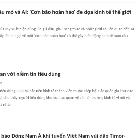
u mỏ và AI: 'Cơn bão hoàn hảo' đe dọa kinh tế thế giới
a Mỹ xuất hiện đúng lúc giá dầu, giá lương thực và những rủi ro liên quan đến AI
dấy lên lo ngại về một 'cơn bão hoàn hảo' có thể gây biến động kinh tế toàn cầu.
an với niềm tin tiêu dùng
an
 tiêu dùng (CSI) tại các nền kinh tế thành viên thuộc Hiệp hội Các quốc gia khu vực
 cho thấy, người tiêu dùng khu vực lạc quan về cả môi trường kinh tế vĩ mô và
cá nhân.
 báo Đông Nam Á khi tuyển Việt Nam vùi dập Timor-