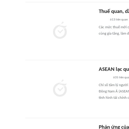
Thuế quan, dầ
613
liên quan
Các mức thuế mới củ
cùng gia tăng, làm 
ASEAN lạc qu
635
liên qu
Chỉ số tâm lý người
Đông Nam Á (ASEAN)
tình hình tài chính 
Phản ứng của