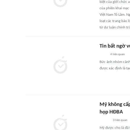
biệt của giới chức 
của phiên khai mạc 
Việt Nam Tô Lâm. Ng
loạt các trang báo 
từ dư luận chính trị 
Tin bất ngờ v
4
liên quan
Bức ảnh nhóm cảnh s
được xác định là tạo
Mỹ không cấp
họp HĐBA
3
liên quan
Mỹ được cho là đã 