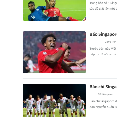
Trang báo số 1 Sing
sắc để giật lấy một
Báo Singapore
2898
liên
Trước trận gặp Việt
tiếp tục là nỗi ám 
Báo chí Singa
10
liên quan
Báo chí Singapore đ
đạo Nguyễn Xuân So