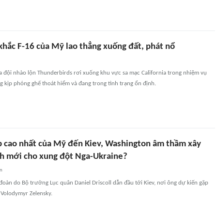
hắc F-16 của Mỹ lao thẳng xuống đất, phát nổ
a đội nhào lộn Thunderbirds rơi xuống khu vực sa mạc California trong nhiệm vụ
g kịp phóng ghế thoát hiểm và đang trong tình trạng ổn định.
p cao nhất của Mỹ đến Kiev, Washington âm thầm xây
h mới cho xung đột Nga-Ukraine?
an
oàn do Bộ trưởng Lục quân Daniel Driscoll dẫn đầu tới Kiev, nơi ông dự kiến gặp
 Volodymyr Zelensky.