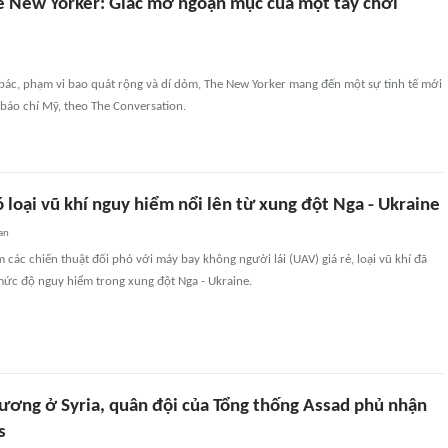
 New Yorker: Giấc mơ ngoạn mục của một tay chơi
bác, phạm vi bao quát rộng và dí dỏm, The New Yorker mang đến một sự tinh tế mới
o báo chí Mỹ, theo The Conversation.
 loại vũ khí nguy hiểm nổi lên từ xung đột Nga - Ukraine
an
các chiến thuật đối phó với máy bay không người lái (UAV) giá rẻ, loại vũ khí đã
c độ nguy hiểm trong xung đột Nga - Ukraine.
hương ở Syria, quân đội của Tổng thống Assad phủ nhận
s