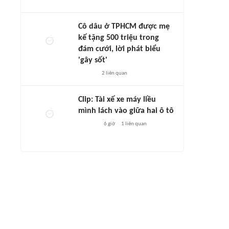
Cô dâu ở TPHCM được mẹ
kế tặng 500 triệu trong
đám cưới, lời phát biểu
'gây sốt'
2
liên quan
Clip: Tài xế xe máy liều
mình lách vào giữa hai ô tô
6 giờ
1
liên quan