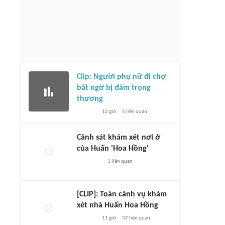
Clip: Người phụ nữ đi chợ
bất ngờ bị đâm trọng
thương
12 giờ
5
liên quan
Cảnh sát khám xét nơi ở
của Huấn 'Hoa Hồng'
1
liên quan
[CLIP]: Toàn cảnh vụ khám
xét nhà Huấn Hoa Hồng
11 giờ
37
liên quan