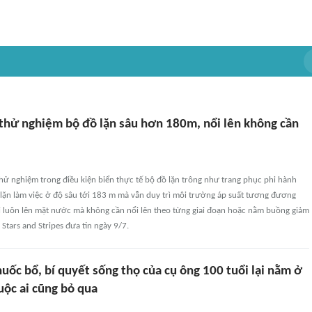
thử nghiệm bộ đồ lặn sâu hơn 180m, nổi lên không cần
hử nghiệm trong điều kiện biển thực tế bộ đồ lặn trông như trang phục phi hành
ợ lặn làm việc ở độ sâu tới 183 m mà vẫn duy trì môi trường áp suất tương đương
ổi luôn lên mặt nước mà không cần nổi lên theo từng giai đoạn hoặc nằm buồng giảm
Stars and Stripes đưa tin ngày 9/7.
uốc bổ, bí quyết sống thọ của cụ ông 100 tuổi lại nằm ở
uộc ai cũng bỏ qua