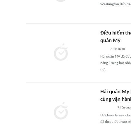
Washington đến đả
Điều hiếm th
quân Mỹ
7
liên quan
Hải quân Mỹ đã đưa
năng lượng hạt nhân
nữ.
Hải quân Mỹ 
cùng vận hàn
7
liên qua
USS New Jersey - tà
đã được đưa vào ph