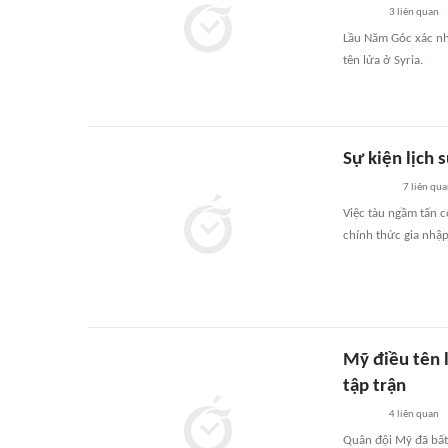
3
liên quan
Lầu Năm Góc xác nh
tên lửa ở Syria.
Sự kiện lịch 
7
liên qu
Việc tàu ngầm tấn 
chính thức gia nhập
Mỹ điều tên l
tập trận
4
liên quan
Quân đội Mỹ đã bất n