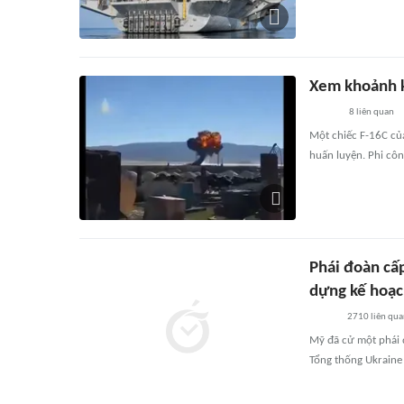
Xem khoảnh k
8
liên quan
Một chiếc F-16C củ
huấn luyện. Phi côn
Phái đoàn cấ
dựng kế hoạc
2710
liên qu
Mỹ đã cử một phái đ
Tổng thống Ukraine