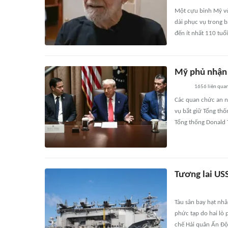
Một cựu binh Mỹ vừa
dài phục vụ trong b
đến ít nhất 110 tuổi
Mỹ phủ nhận 
1656
liên qua
Các quan chức an ni
vụ bắt giữ Tổng th
Tổng thống Donald 
Tương lai US
Tàu sân bay hạt nhâ
phức tạp do hai lò 
chế Hải quân Ấn Độ