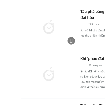
Tàu phá băng
đại hóa
2
liên quan
Sự trở lại của tàu 
tục thực hiện nhiệm
Khi 'pháo đài 
38
liên quan
'Pháo đài nổi' - mộ
sự kiên cố, uy lực 
Mỹ, gần một thế kỷ
định vị thế siêu cư