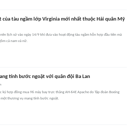
t của tàu ngầm lớp Virginia mới nhất thuộc Hải quân Mỹ
 nên lịch sử vào ngày 14/9 khi đưa vào hoạt động tàu ngầm hỗn hợp đầu tiên mà
gồm cả nam và nữ.
ng tính bước ngoặt với quân đội Ba Lan
an
ức ký hợp đồng mua 96 máy bay trực thăng AH-64E Apache do Tập đoàn Boeing
g một thương vụ mang tính bước ngoặt.