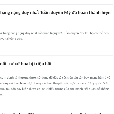
 hạng nặng duy nhất Tuần duyên Mỹ đã hoàn thành hiện
phá băng hạng nặng duy nhất rất quan trọng với Tuần duyên Mỹ, khi họ có thể tiếp
 vụ tại vùng cực.
nổi' xứ cờ hoa bị triệu hồi
t cụm danh từ thường được sử dụng để đặc tả các siêu tàu sân bay, mang hàm ý về
và đóng vai trò chiến lược trong các học thuyết quân sự của các cường quốc. Với
 qua, tàu sân bay luôn được coi như biểu tượng của sức mạnh Hải quân để khẳng
ờng.