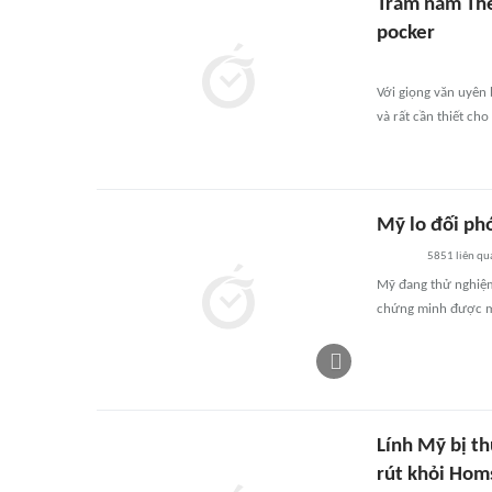
Trăm năm The
pocker
Với giọng văn uyên 
và rất cần thiết ch
Mỹ lo đối phó
5851
liên qu
Mỹ đang thử nghiệm 
chứng minh được mứ
Lính Mỹ bị t
rút khỏi Hom