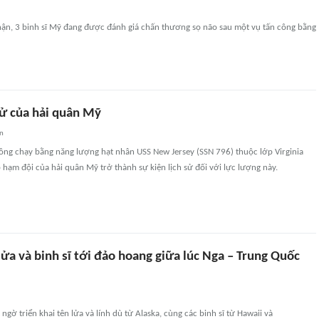
ận, 3 binh sĩ Mỹ đang được đánh giá chấn thương sọ não sau một vụ tấn công bằng
sử của hải quân Mỹ
an
công chạy bằng năng lượng hạt nhân USS New Jersey (SSN 796) thuộc lớp Virginia
 hạm đội của hải quân Mỹ trở thành sự kiện lịch sử đối với lực lượng này.
ửa và binh sĩ tới đảo hoang giữa lúc Nga – Trung Quốc
gờ triển khai tên lửa và lính dù từ Alaska, cùng các binh sĩ từ Hawaii và