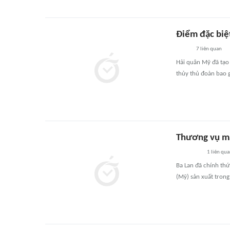
Điểm đặc biệ
7
liên quan
Hải quân Mỹ đã tạo
thủy thủ đoàn bao 
Thương vụ ma
1
liên qu
Ba Lan đã chính th
(Mỹ) sản xuất tron