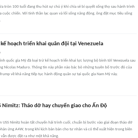
 tròn 100 tuổi đang thu hút sự chú ý khi chia sẻ bí quyết sống thọ sau hành trình
a cuộc chiến. Với tinh thần lạc quan và lối sống năng động, ông đặt mục tiêu sống
.
kế hoạch triển khai quân đội tại Venezuela
n
nh quốc gia Mỹ đã loại trừ kế hoạch triển khai lực lượng bộ binh tới Venezuela sau
ống Nicolas Maduro. Thông tin này phần nào bác bỏ những tuyên bố trước đó của
Trump về khả năng tiếp tục hành động quân sự tại quốc gia Nam Mỹ này.
S Nimitz: Tháo dỡ hay chuyển giao cho Ấn Độ
n USS Nimitz hoàn tất chuyến hải trình cuối, chuẩn bị bước vào giai đoạn tháo dỡ
phản ứng A4W, trong khi kịch bản bán cho tư nhân và có thể xuất hiện trong biên
 vẫn được đặt ra như một khả năng.