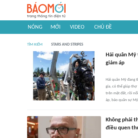
NÓNG
MỚI
VIDEO
CHỦ ĐỀ
TÌM KIẾM
STARS AND STRIPES
Hải quân Mỹ 
giảm áp
Hải quân Mỹ đang t
gia, có thể giúp th
trên mặt đất, rồi n
áp, báo quân sự Mỹ 
Không phải th
điều quen th