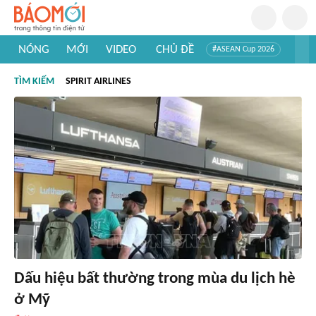
NÓNG
MỚI
VIDEO
CHỦ ĐỀ
#ASEAN Cup 2026
#Trí tuệ nhân tạo
#Mỹ - Iran
#Khám phá Việt Nam
TÌM KIẾM
SPIRIT AIRLINES
#Khám phá thế giới
Dấu hiệu bất thường trong mùa du lịch hè
ở Mỹ