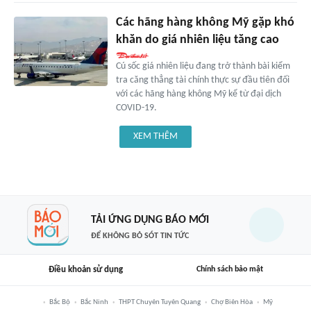
Các hãng hàng không Mỹ gặp khó
khăn do giá nhiên liệu tăng cao
Cú sốc giá nhiên liệu đang trở thành bài kiểm
tra căng thẳng tài chính thực sự đầu tiên đối
với các hãng hàng không Mỹ kể từ đại dịch
COVID-19.
XEM THÊM
TẢI ỨNG DỤNG BÁO MỚI
ĐỂ KHÔNG BỎ SÓT TIN TỨC
Điều khoản sử dụng
Chính sách bảo mật
Bắc Bộ
Bắc Ninh
THPT Chuyên Tuyên Quang
Chợ Biên Hòa
Mỹ