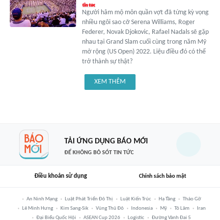
Người hâm mộ môn quần vợt đã từng kỳ vọng
nhiều ngôi sao cỡ Serena Williams, Roger
Federer, Novak Djokovic, Rafael Nadals sẽ gặp
nhau tại Grand Slam cuối cùng trong năm Mỹ
mở rộng (US Open) 2022. Liệu điều đó có thể
trở thành sự thật?
XEM THÊM
TẢI ỨNG DỤNG BÁO MỚI
ĐỂ KHÔNG BỎ SÓT TIN TỨC
Điều khoản sử dụng
Chính sách bảo mật
An Ninh Mạng
Luật Phát Triển Đô Thị
Luật Kiến Trúc
Hạ Tầng
Tháo Gỡ
Lê Minh Hưng
Kim Sang-Sik
Vùng Thủ Đô
Indonesia
Mỹ
Tô Lâm
Iran
Đại Biểu Quốc Hội
ASEAN Cup 2026
Logistic
Đường Vành Đai 5