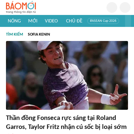
NÓNG
MỚI
VIDEO
CHỦ ĐỀ
#ASEAN Cup 2026
#Trí tuệ nhân tạo
#Mỹ - Iran
#Khám phá Việt Nam
TÌM KIẾM
SOFIA KENIN
#Khám phá thế giới
Thần đồng Fonseca rực sáng tại Roland
Garros, Taylor Fritz nhận cú sốc bị loại sớm