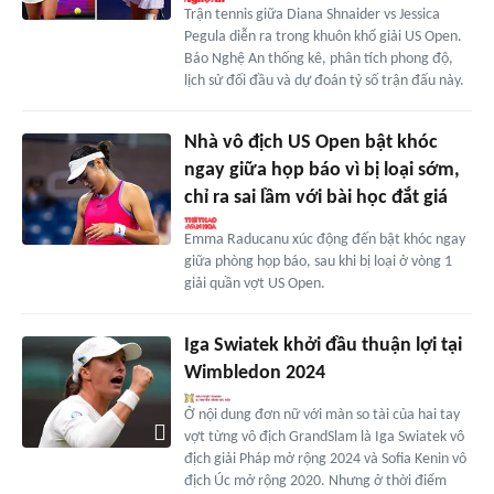
Trận tennis giữa Diana Shnaider vs Jessica
Pegula diễn ra trong khuôn khổ giải US Open.
Báo Nghệ An thống kê, phân tích phong độ,
lịch sử đối đầu và dự đoán tỷ số trận đấu này.
Nhà vô địch US Open bật khóc
ngay giữa họp báo vì bị loại sớm,
chỉ ra sai lầm với bài học đắt giá
Emma Raducanu xúc động đến bật khóc ngay
giữa phòng họp báo, sau khi bị loại ở vòng 1
giải quần vợt US Open.
Iga Swiatek khởi đầu thuận lợi tại
Wimbledon 2024
Ở nội dung đơn nữ với màn so tài của hai tay
vợt từng vô địch GrandSlam là Iga Swiatek vô
địch giải Pháp mở rộng 2024 và Sofia Kenin vô
địch Úc mở rộng 2020. Nhưng ở thời điểm