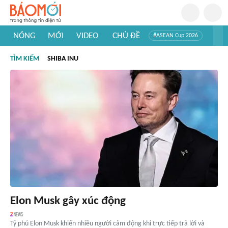
NÓNG
MỚI
VIDEO
CHỦ ĐỀ
#ASEAN Cup 2026
#Tuyển sinh đại học 2026
#Trí tuệ nhân tạo
#Mỹ - Iran
TÌM KIẾM
SHIBA INU
#Khám phá Việt Nam
#Khám phá thế giới
Elon Musk gây xúc động
Tỷ phú Elon Musk khiến nhiều người cảm động khi trực tiếp trả lời và