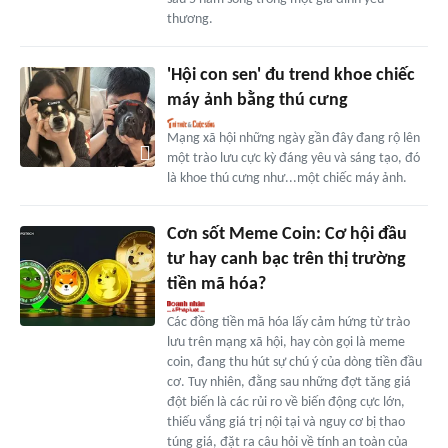
thương.
'Hội con sen' đu trend khoe chiếc
máy ảnh bằng thú cưng
Mạng xã hội những ngày gần đây đang rộ lên
một trào lưu cực kỳ đáng yêu và sáng tạo, đó
là khoe thú cưng như...một chiếc máy ảnh.
Cơn sốt Meme Coin: Cơ hội đầu
tư hay canh bạc trên thị trường
tiền mã hóa?
Các đồng tiền mã hóa lấy cảm hứng từ trào
lưu trên mạng xã hội, hay còn gọi là meme
coin, đang thu hút sự chú ý của dòng tiền đầu
cơ. Tuy nhiên, đằng sau những đợt tăng giá
đột biến là các rủi ro về biến động cực lớn,
thiếu vắng giá trị nội tại và nguy cơ bị thao
túng giá, đặt ra câu hỏi về tính an toàn của