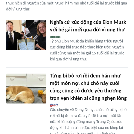
thực hiện di nguyện của một người hâm mộ nhỏ tuổi để lại trước khi qua
đời vì ung thư.
Nghĩa cử xúc động của Elon Musk
với bé gái mới qua đời vì ung thư
Tỷ phú Elon Musk đã khiến hàng triệu người
xúc động khi trực tiếp thực hiện ước nguyện
cuối cùng mà một bé gái 15 tuổi để lại trước
khi qua đời vì ung thư.
Từng bị bỏ rơi rồi đem bán như
một món nợ, chú chó này cuối
cùng cũng có được yêu thương
trọn vẹn khiến ai cũng nghẹn lòng
Câu chuyện về Deng Deng, chú chó từng bị bỏ
rơi rồi bị đem ra đấu giá để trả nợ, một lần
nữa khiến cộng đồng mạng Trung Quốc xúc
động khi hành trình đặc biệt của nó khép lại
sau 5 năm sống trong một gia đình yêu