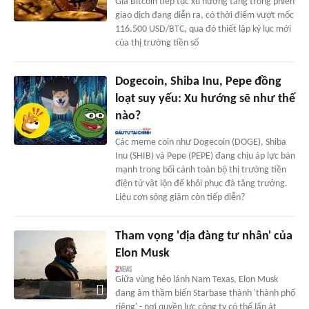
Giá Bitcoin tiếp tục xu hướng tăng trong phiên
giao dịch đang diễn ra, có thời điểm vượt mốc
116.500 USD/BTC, qua đó thiết lập kỷ lục mới
của thị trường tiền số
Dogecoin, Shiba Inu, Pepe đồng
loạt suy yếu: Xu hướng sẽ như thế
nào?
Các meme coin như Dogecoin (DOGE), Shiba
Inu (SHIB) và Pepe (PEPE) đang chịu áp lực bán
mạnh trong bối cảnh toàn bộ thị trường tiền
điện tử vật lộn để khôi phục đà tăng trưởng.
Liệu cơn sóng giảm còn tiếp diễn?
Tham vọng 'địa đàng tư nhân' của
Elon Musk
Giữa vùng hẻo lánh Nam Texas, Elon Musk
đang âm thầm biến Starbase thành 'thành phố
riêng' - nơi quyền lực công ty có thể lấn át