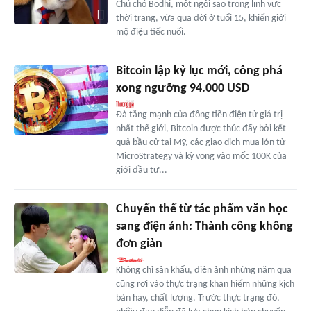
Chú chó Bodhi, một ngôi sao trong lĩnh vực
thời trang, vừa qua đời ở tuổi 15, khiến giới
mộ điệu tiếc nuối.
Bitcoin lập kỷ lục mới, công phá
xong ngưỡng 94.000 USD
Đà tăng mạnh của đồng tiền điện tử giá trị
nhất thế giới, Bitcoin được thúc đẩy bởi kết
quả bầu cử tại Mỹ, các giao dịch mua lớn từ
MicroStrategy và kỳ vọng vào mốc 100K của
giới đầu tư...
Chuyển thể từ tác phẩm văn học
sang điện ảnh: Thành công không
đơn giản
Không chỉ sân khấu, điện ảnh những năm qua
cũng rơi vào thực trạng khan hiếm những kịch
bản hay, chất lượng. Trước thực trạng đó,