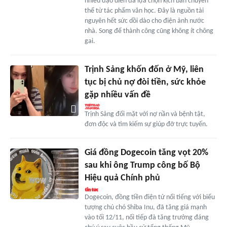
nhiều đạo diễn đã lựa chọn kịch bản chuyển
thể từ tác phẩm văn học. Đây là nguồn tài
nguyên hết sức dồi dào cho điện ảnh nước
nhà. Song để thành công cũng không ít chông
gai.
Trịnh Sảng khốn đốn ở Mỹ, liên
tục bị chủ nợ đòi tiền, sức khỏe
gặp nhiều vấn đề
Trịnh Sảng đối mặt với nợ nần và bệnh tật,
đơn độc và tìm kiếm sự giúp đỡ trực tuyến.
Giá đồng Dogecoin tăng vọt 20%
sau khi ông Trump công bố Bộ
Hiệu quả Chính phủ
Dogecoin, đồng tiền điện tử nổi tiếng với biểu
tượng chú chó Shiba Inu, đã tăng giá mạnh
vào tối 12/11, nối tiếp đà tăng trưởng đáng