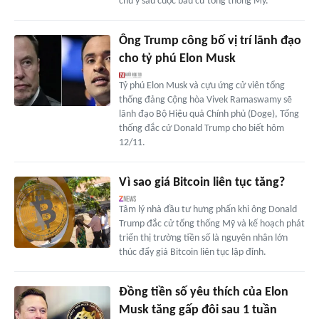
chú ý sau cuộc bầu cử tổng thống Mỹ.
Ông Trump công bố vị trí lãnh đạo
cho tỷ phú Elon Musk
Tỷ phú Elon Musk và cựu ứng cử viên tổng
thống đảng Cộng hòa Vivek Ramaswamy sẽ
lãnh đạo Bộ Hiệu quả Chính phủ (Doge), Tổng
thống đắc cử Donald Trump cho biết hôm
12/11.
Vì sao giá Bitcoin liên tục tăng?
Tâm lý nhà đầu tư hưng phấn khi ông Donald
Trump đắc cử tổng thống Mỹ và kế hoạch phát
triển thị trường tiền số là nguyên nhân lớn
thúc đẩy giá Bitcoin liên tục lập đỉnh.
Đồng tiền số yêu thích của Elon
Musk tăng gấp đôi sau 1 tuần