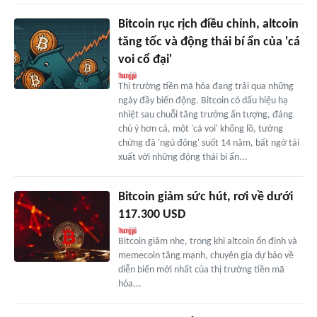
Bitcoin rục rịch điều chỉnh, altcoin
tăng tốc và động thái bí ẩn của 'cá
voi cổ đại'
Thị trường tiền mã hóa đang trải qua những
ngày đầy biến động. Bitcoin có dấu hiệu hạ
nhiệt sau chuỗi tăng trưởng ấn tượng, đáng
chú ý hơn cả, một 'cá voi' khổng lồ, tưởng
chừng đã 'ngủ đông' suốt 14 năm, bất ngờ tái
xuất với những động thái bí ẩn...
Bitcoin giảm sức hút, rơi về dưới
117.300 USD
Bitcoin giảm nhẹ, trong khi altcoin ổn định và
memecoin tăng mạnh, chuyên gia dự báo về
diễn biến mới nhất của thị trường tiền mã
hóa...