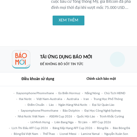
cuộc bầu cử Tổng thống Mỹ, giá Bitcoin đã phá
đỉnh mọi thời đại khi vượt mốc 75.000 USD...
XEM THÊM
TẢI ỨNG DỤNG BÁO MỚI
ĐỂ KHÔNG BỎ SÓT TIN TỨC
Điều khoản sử dụng
Chính sách bảo mật
Xaysomphone Phomvihane
Eo Biển Hormuz
Nắng Nóng
Chủ Tịch HĐND
Hai Nước
Việt Nam-Australia
Australia
Iran
Trung Học Phổ Thông
Điểm Chuẩn
Lào
Ngân Hàng Nhà Nước
Đại Sứ Quán Lào
Saysomphone Phomvihane
Bão Dolphin
Đại Học Công Nghệ Sydney
Nhà Nước Việt Nam
ASEAN Cup 2026
Quốc Hội Lào
Trịnh Khắc Cường
Lê Minh Hưng
Liên Bang Nga
Tô Lâm
AFF Cup 2026
Lịch Thi Đấu AFF Cup 2026
Bảng Xếp Hạng AFF Cup 2026
Bóng Đá
Báo Bóng Đá
Bóng Đá Việt Nam
Thể Thao
Lionel Messi
Lamine Yamal
Nguyễn Xuân Son