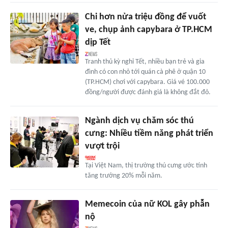
Chi hơn nửa triệu đồng để vuốt
ve, chụp ảnh capybara ở TP.HCM
dịp Tết
Tranh thủ kỳ nghỉ Tết, nhiều bạn trẻ và gia
đình có con nhỏ tới quán cà phê ở quận 10
(TP.HCM) chơi với capybara. Giá vé 100.000
đồng/người được đánh giá là không đắt đỏ.
Ngành dịch vụ chăm sóc thú
cưng: Nhiều tiềm năng phát triển
vượt trội
Tại Việt Nam, thị trường thú cưng ước tính
tăng trưởng 20% mỗi năm.
Memecoin của nữ KOL gây phẫn
nộ