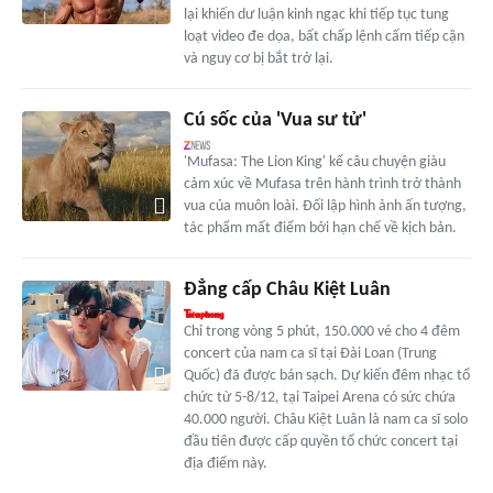
lại khiến dư luận kinh ngạc khi tiếp tục tung
loạt video đe dọa, bất chấp lệnh cấm tiếp cận
và nguy cơ bị bắt trở lại.
Cú sốc của 'Vua sư tử'
'Mufasa: The Lion King' kể câu chuyện giàu
cảm xúc về Mufasa trên hành trình trở thành
vua của muôn loài. Đối lập hình ảnh ấn tượng,
tác phẩm mất điểm bởi hạn chế về kịch bản.
Đẳng cấp Châu Kiệt Luân
Chỉ trong vòng 5 phút, 150.000 vé cho 4 đêm
concert của nam ca sĩ tại Đài Loan (Trung
Quốc) đã được bán sạch. Dự kiến đêm nhạc tổ
chức từ 5-8/12, tại Taipei Arena có sức chứa
40.000 người. Châu Kiệt Luân là nam ca sĩ solo
đầu tiên được cấp quyền tổ chức concert tại
địa điểm này.