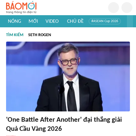
NÓNG
MỚI
VIDEO
CHỦ ĐỀ
#ASEAN Cup 2026
#Trí tuệ nhân tạo
#Mỹ - Iran
#Khám phá Việt Nam
TÌM KIẾM
SETH ROGEN
#Khám phá thế giới
'One Battle After Another' đại thắng giải
Quả Cầu Vàng 2026