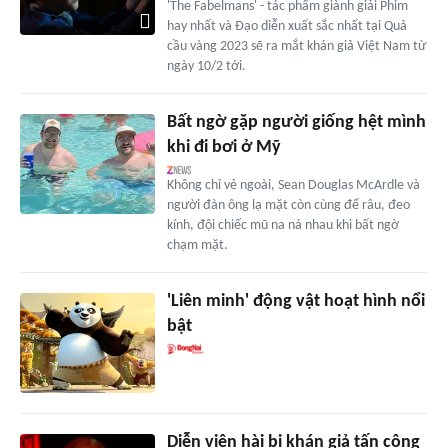
'The Fabelmans' - tác phẩm giành giải Phim
hay nhất và Đạo diễn xuất sắc nhất tại Quả
cầu vàng 2023 sẽ ra mắt khán giả Việt Nam từ
ngày 10/2 tới.
Bất ngờ gặp người giống hệt mình
khi đi bơi ở Mỹ
Không chỉ vẻ ngoài, Sean Douglas McArdle và
người đàn ông lạ mặt còn cùng để râu, đeo
kính, đội chiếc mũ na ná nhau khi bất ngờ
chạm mặt.
'Liên minh' động vật hoạt hình nổi
bật
Diễn viên hài bị khán giả tấn công