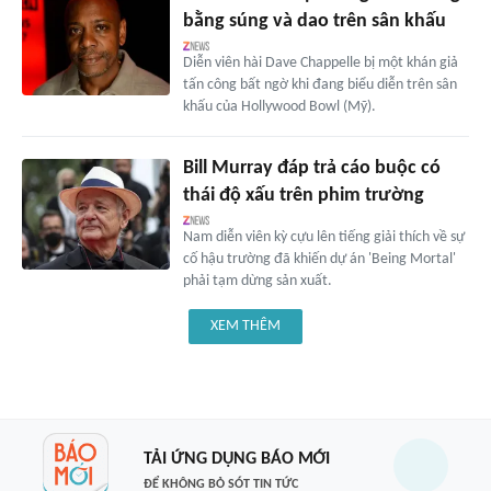
bằng súng và dao trên sân khấu
Diễn viên hài Dave Chappelle bị một khán giả
tấn công bất ngờ khi đang biểu diễn trên sân
khấu của Hollywood Bowl (Mỹ).
Bill Murray đáp trả cáo buộc có
thái độ xấu trên phim trường
Nam diễn viên kỳ cựu lên tiếng giải thích về sự
cố hậu trường đã khiến dự án 'Being Mortal'
phải tạm dừng sản xuất.
XEM THÊM
TẢI ỨNG DỤNG BÁO MỚI
ĐỂ KHÔNG BỎ SÓT TIN TỨC