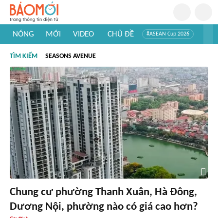
NÓNG
MỚI
VIDEO
CHỦ ĐỀ
#ASEAN Cup 2026
#Trí tuệ nhân tạo
#Mỹ - Iran
#Khám phá Việt Nam
TÌM KIẾM
SEASONS AVENUE
#Khám phá thế giới
Chung cư phường Thanh Xuân, Hà Đông,
Dương Nội, phường nào có giá cao hơn?