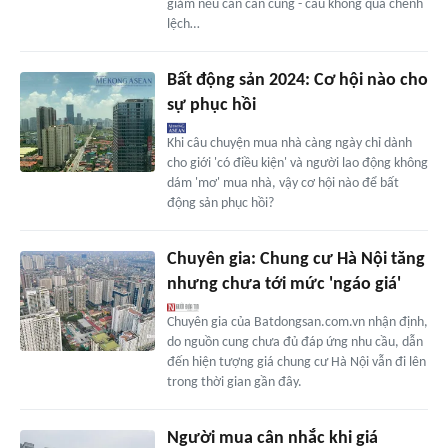
giảm nếu cán cân cung - cầu không quá chênh
lệch…
Bất động sản 2024: Cơ hội nào cho
sự phục hồi
Khi câu chuyện mua nhà càng ngày chỉ dành
cho giới 'có điều kiện' và người lao động không
dám 'mơ' mua nhà, vậy cơ hội nào để bất
động sản phục hồi?
Chuyên gia: Chung cư Hà Nội tăng
nhưng chưa tới mức 'ngáo giá'
Chuyên gia của Batdongsan.com.vn nhận định,
do nguồn cung chưa đủ đáp ứng nhu cầu, dẫn
đến hiện tượng giá chung cư Hà Nội vẫn đi lên
trong thời gian gần đây.
Người mua cân nhắc khi giá