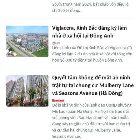
260% trong năm 2024, bất chấp vốn điều lệ
chỉ 250 tỷ đồng...
Viglacera, Kinh Bắc đăng ký làm
nhà ở xã hội tại Đông Anh
Liên danh của Đô thị Kinh Bắc và Viglacera đã
đăng ký làm 2 dự án nhà ở xã hội với tổng vốn
hơn 16.000 tỷ đồng tại huyện Đông Anh.
Quyết tâm không để mất an ninh
trật tự tại chung cư Mulberry Lane
và Seasons Avenue (Hà Đông)
Đó là khẳng định của lãnh đạo UBND phường
Mộ Lao (quận Hà Đông, Hà Nội) khi trao đổi
với phóng viên Báo Hànôịmới về mâu thuẫn
đang xảy ra giữa chủ đầu tư với ban quản trị
và cư dân hai chung cư: Mulberry Lane,
Seasons Avenue.