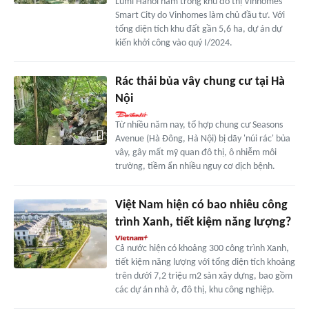
Lumi Hanoi nằm trong khu đô thị Vinhomes
Smart City do Vinhomes làm chủ đầu tư. Với
tổng diện tích khu đất gần 5,6 ha, dự án dự
kiến khởi công vào quý I/2024.
Rác thải bủa vây chung cư tại Hà
Nội
Từ nhiều năm nay, tổ hợp chung cư Seasons
Avenue (Hà Đông, Hà Nội) bị dãy 'núi rác' bủa
vây, gây mất mỹ quan đô thị, ô nhiễm môi
trường, tiềm ẩn nhiều nguy cơ dịch bệnh.
Việt Nam hiện có bao nhiêu công
trình Xanh, tiết kiệm năng lượng?
Cả nước hiện có khoảng 300 công trình Xanh,
tiết kiệm năng lượng với tổng diện tích khoảng
trên dưới 7,2 triệu m2 sàn xây dựng, bao gồm
các dự án nhà ở, đô thị, khu công nghiệp.