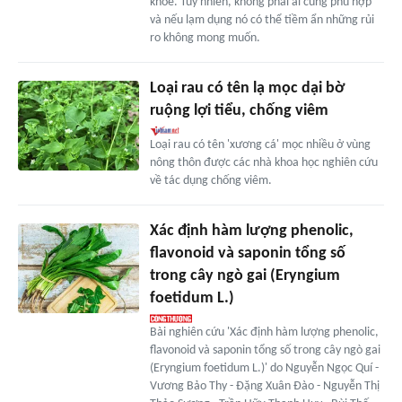
khỏe. Tuy nhiên, không phải ai cũng phù hợp
và nếu lạm dụng nó có thể tiềm ẩn những rủi
ro không mong muốn.
Loại rau có tên lạ mọc dại bờ
ruộng lợi tiểu, chống viêm
Loại rau có tên 'xương cá' mọc nhiều ở vùng
nông thôn được các nhà khoa học nghiên cứu
về tác dụng chống viêm.
Xác định hàm lượng phenolic,
flavonoid và saponin tổng số
trong cây ngò gai (Eryngium
foetidum L.)
Bài nghiên cứu 'Xác định hàm lượng phenolic,
flavonoid và saponin tổng số trong cây ngò gai
(Eryngium foetidum L.)' do Nguyễn Ngọc Quí -
Vương Bảo Thy - Đặng Xuân Đào - Nguyễn Thị