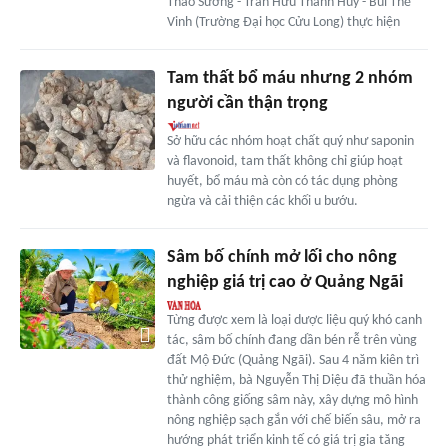
Thảo Sương - Trần Hữu Thanh Huy - Bùi Thế
Vinh (Trường Đại học Cửu Long) thực hiện
Tam thất bổ máu nhưng 2 nhóm
người cần thận trọng
Sở hữu các nhóm hoạt chất quý như saponin
và flavonoid, tam thất không chỉ giúp hoạt
huyết, bổ máu mà còn có tác dụng phòng
ngừa và cải thiện các khối u bướu.
Sâm bố chính mở lối cho nông
nghiệp giá trị cao ở Quảng Ngãi
Từng được xem là loại dược liệu quý khó canh
tác, sâm bố chính đang dần bén rễ trên vùng
đất Mộ Đức (Quảng Ngãi). Sau 4 năm kiên trì
thử nghiệm, bà Nguyễn Thị Diệu đã thuần hóa
thành công giống sâm này, xây dựng mô hình
nông nghiệp sạch gắn với chế biến sâu, mở ra
hướng phát triển kinh tế có giá trị gia tăng