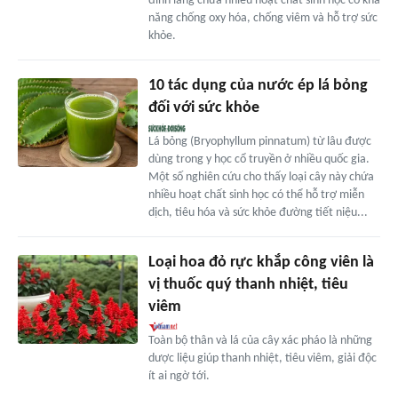
đinh lăng chứa nhiều hoạt chất sinh học có khả
năng chống oxy hóa, chống viêm và hỗ trợ sức
khỏe.
10 tác dụng của nước ép lá bỏng
đối với sức khỏe
Lá bỏng (Bryophyllum pinnatum) từ lâu được
dùng trong y học cổ truyền ở nhiều quốc gia.
Một số nghiên cứu cho thấy loại cây này chứa
nhiều hoạt chất sinh học có thể hỗ trợ miễn
dịch, tiêu hóa và sức khỏe đường tiết niệu...
Loại hoa đỏ rực khắp công viên là
vị thuốc quý thanh nhiệt, tiêu
viêm
Toàn bộ thân và lá của cây xác pháo là những
dược liệu giúp thanh nhiệt, tiêu viêm, giải độc
ít ai ngờ tới.