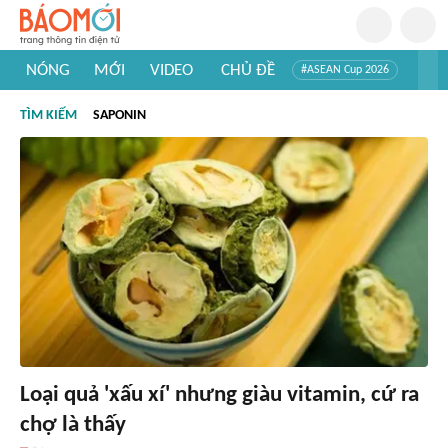
NÓNG
MỚI
VIDEO
CHỦ ĐỀ
#ASEAN Cup 2026
#Trí tuệ nhân tạo
#Mỹ - Iran
#Khám phá Việt Nam
TÌM KIẾM
SAPONIN
#Khám phá thế giới
Loại quả 'xấu xí' nhưng giàu vitamin, cứ ra
chợ là thấy