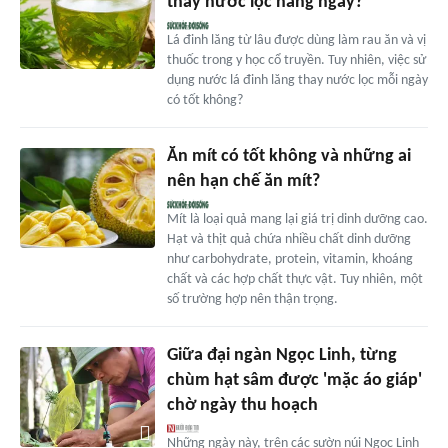
thay nước lọc hàng ngày?
Lá đinh lăng từ lâu được dùng làm rau ăn và vị
thuốc trong y học cổ truyền. Tuy nhiên, việc sử
dụng nước lá đinh lăng thay nước lọc mỗi ngày
có tốt không?
Ăn mít có tốt không và những ai
nên hạn chế ăn mít?
Mít là loại quả mang lại giá trị dinh dưỡng cao.
Hạt và thịt quả chứa nhiều chất dinh dưỡng
như carbohydrate, protein, vitamin, khoáng
chất và các hợp chất thực vật. Tuy nhiên, một
số trường hợp nên thận trọng.
Giữa đại ngàn Ngọc Linh, từng
chùm hạt sâm được 'mặc áo giáp'
chờ ngày thu hoạch
Những ngày này, trên các sườn núi Ngọc Linh