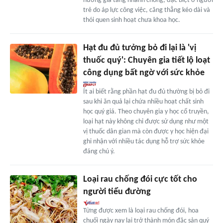
hướng gia tăng nhanh chóng, đặc biệt ở người
trẻ do áp lực công việc, căng thẳng kéo dài và
thói quen sinh hoạt chưa khoa học.
Hạt đu đủ tưởng bỏ đi lại là 'vị
thuốc quý': Chuyên gia tiết lộ loạt
công dụng bất ngờ với sức khỏe
Ít ai biết rằng phần hạt đu đủ thường bị bỏ đi
sau khi ăn quả lại chứa nhiều hoạt chất sinh
học quý giá. Theo chuyên gia y học cổ truyền,
loại hạt này không chỉ được sử dụng như một
vị thuốc dân gian mà còn được y học hiện đại
ghi nhận với nhiều tác dụng hỗ trợ sức khỏe
đáng chú ý.
Loại rau chống đói cực tốt cho
người tiểu đường
Từng được xem là loại rau chống đói, hoa
chuối ngày nay lại trở thành món đặc sản quý