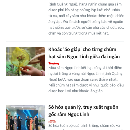
(tỉnh Quảng Ngãi), hàng nghìn chùm quả sâm
được phủ kín bằng những lớp lưới nhỏ. Nhìn
từ xa, mỗi cây sâm như khoác thêm một 'chiếc
áo giáp'. Đó là cách người trồng bảo vệ nguồn
hạt giống quý trước sự cắn phá của chuột, sóc,
chim và côn trùng trong mùa kết hạt.
Khoác 'áo giáp' cho từng chùm
hạt sâm Ngọc Linh giữa đại ngàn
Mùa sâm Ngọc Linh kết hạt cũng là thời điểm
người trồng ở vùng núi Ngọc Linh (tỉnh Quảng
Ngãi) bước vào giai đoạn căng thẳng nhất.
Mỗi chùm hạt sâm được ví như 'quốc bảo' đều
được bọc lưới như khoác 'áo giáp'.
Số hóa quản lý, truy xuất nguồn
gốc sâm Ngọc Linh
Số hóa toàn bộ quá trình trồng, chăm sóc và