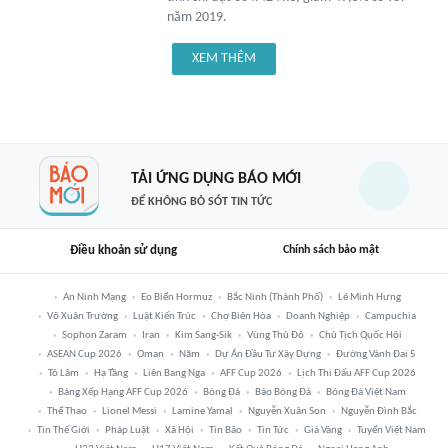
năm 2019.
XEM THÊM
TẢI ỨNG DỤNG BÁO MỚI
ĐỂ KHÔNG BỎ SÓT TIN TỨC
Điều khoản sử dụng
Chính sách bảo mật
An Ninh Mạng
Eo Biển Hormuz
Bắc Ninh (thành Phố)
Lê Minh Hưng
Võ Xuân Trường
Luật Kiến Trúc
Chợ Biên Hòa
Doanh Nghiệp
Campuchia
Sophon Zaram
Iran
Kim Sang-Sik
Vùng Thủ Đô
Chủ Tịch Quốc Hội
ASEAN Cup 2026
Oman
Năm
Dự Án Đầu Tư Xây Dựng
Đường Vành Đai 5
Tô Lâm
Hạ Tầng
Liên Bang Nga
AFF Cup 2026
Lịch Thi Đấu AFF Cup 2026
Bảng Xếp Hạng AFF Cup 2026
Bóng Đá
Báo Bóng Đá
Bóng Đá Việt Nam
Thể Thao
Lionel Messi
Lamine Yamal
Nguyễn Xuân Son
Nguyễn Đình Bắc
Tin Thế Giới
Pháp Luật
Xã Hội
Tin Bão
Tin Tức
Giá Vàng
Tuyển Việt Nam