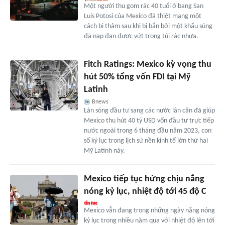
Một người thu gom rác 40 tuổi ở bang San
Luis Potosi của Mexico đã thiệt mạng một
cách bi thảm sau khi bị bắn bởi một khẩu súng
đã nạp đạn được vứt trong túi rác nhựa.
Fitch Ratings: Mexico kỳ vọng thu
hút 50% tổng vốn FDI tại Mỹ
Latinh
Bnews
Làn sóng đầu tư sang các nước lân cận đã giúp
Mexico thu hút 40 tỷ USD vốn đầu tư trực tiếp
nước ngoài trong 6 tháng đầu năm 2023, con
số kỷ lục trong lịch sử nền kinh tế lớn thứ hai
Mỹ Latinh này.
Mexico tiếp tục hứng chịu nắng
nóng kỷ lục, nhiệt độ tới 45 độ C
Mexico vẫn đang trong những ngày nắng nóng
kỷ lục trong nhiều năm qua với nhiệt độ lên tới