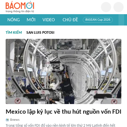
NÓNG
MỚI
VIDEO
CHỦ ĐỀ
#ASEAN Cup 2026
#Trí tuệ nhân tạo
#Mỹ - Iran
#Khám phá Việt Nam
TÌM KIẾM
SAN LUIS POTOSI
#Khám phá thế giới
Mexico lập kỷ lục về thu hút nguồn vốn FDI
Bnews
Trong tổng số vốn FDI đổ vào nền kinh tế lớn thứ 2 Mỹ Latinh đến hết