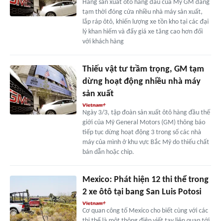
Hãng sản xuất ôtô hàng đầu của Mỹ GM đang
tạm thời đóng cửa nhiều nhà máy sản xuất,
lắp ráp ôtô, khiến lượng xe tồn kho tại các đại
lý khan hiếm và đẩy giá xe tăng cao hơn đối
với khách hàng
Thiếu vật tư trầm trọng, GM tạm
dừng hoạt động nhiều nhà máy
sản xuất
Ngày 3/3, tập đoàn sản xuất ôtô hàng đầu thế
giới của Mỹ General Motors (GM) thông báo
tiếp tục dừng hoạt động 3 trong số các nhà
máy của mình ở khu vực Bắc Mỹ do thiếu chất
bán dẫn hoặc chip.
Mexico: Phát hiện 12 thi thể trong
2 xe ôtô tại bang San Luis Potosi
Cơ quan công tố Mexico cho biết cùng với các
thi thể là một thông điệp viết tay liên quan tới