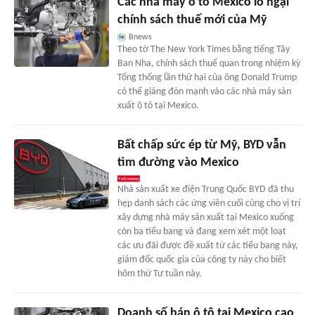
Các nhà máy ô tô Mexico lo ngại
chính sách thuế mới của Mỹ
Bnews
Theo tờ The New York Times bằng tiếng Tây
Ban Nha, chính sách thuế quan trong nhiệm kỳ
Tổng thống lần thứ hai của ông Donald Trump
có thể giáng đòn mạnh vào các nhà máy sản
xuất ô tô tại Mexico.
Bất chấp sức ép từ Mỹ, BYD vẫn
tìm đường vào Mexico
Nhà sản xuất xe điện Trung Quốc BYD đã thu
hẹp danh sách các ứng viên cuối cùng cho vị trí
xây dựng nhà máy sản xuất tại Mexico xuống
còn ba tiểu bang và đang xem xét một loạt
các ưu đãi được đề xuất từ các tiểu bang này,
giám đốc quốc gia của công ty này cho biết
hôm thứ Tư tuần này.
Doanh số bán ô tô tại Mexico cao