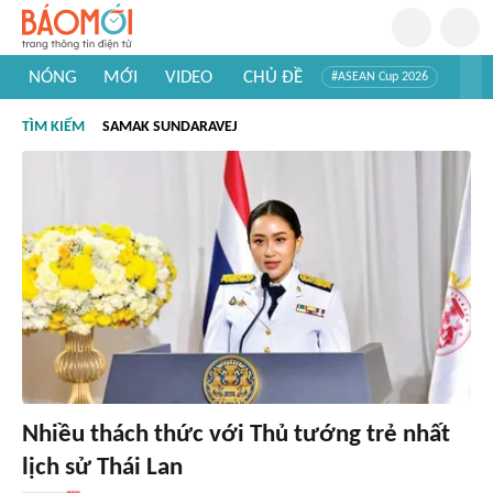
NÓNG
MỚI
VIDEO
CHỦ ĐỀ
#ASEAN Cup 2026
#Trí tuệ nhân tạo
#Mỹ - Iran
#Khám phá Việt Nam
TÌM KIẾM
SAMAK SUNDARAVEJ
#Khám phá thế giới
Nhiều thách thức với Thủ tướng trẻ nhất
lịch sử Thái Lan