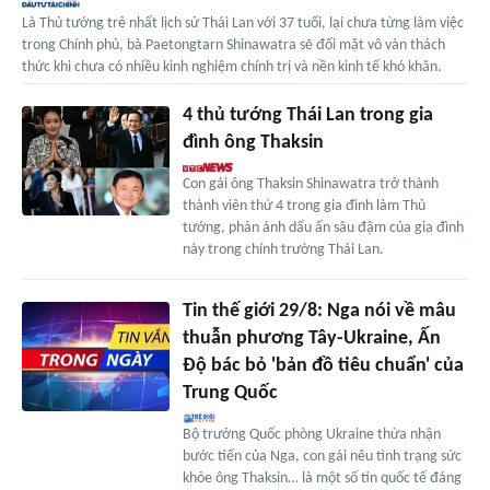
Là Thủ tướng trẻ nhất lịch sử Thái Lan với 37 tuổi, lại chưa từng làm việc
trong Chính phủ, bà Paetongtarn Shinawatra sẽ đối mặt vô vàn thách
thức khi chưa có nhiều kinh nghiệm chính trị và nền kinh tế khó khăn.
4 thủ tướng Thái Lan trong gia
đình ông Thaksin
Con gái ông Thaksin Shinawatra trở thành
thành viên thứ 4 trong gia đình làm Thủ
tướng, phản ánh dấu ấn sâu đậm của gia đình
này trong chính trường Thái Lan.
Tin thế giới 29/8: Nga nói về mâu
thuẫn phương Tây-Ukraine, Ấn
Độ bác bỏ 'bản đồ tiêu chuẩn' của
Trung Quốc
Bộ trưởng Quốc phòng Ukraine thừa nhận
bước tiến của Nga, con gái nêu tình trạng sức
khỏe ông Thaksin… là một số tin quốc tế đáng