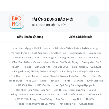
TẢI ỨNG DỤNG BÁO MỚI
ĐỂ KHÔNG BỎ SÓT TIN TỨC
Điều khoản sử dụng
Chính sách bảo mật
An Ninh Mạng
Eo Biển Hormuz
Bắc Ninh (thành Phố)
Lê Minh Hưng
Võ Xuân Trường
Luật Kiến Trúc
Chợ Biên Hòa
Doanh Nghiệp
Campuchia
Sophon Zaram
Iran
Kim Sang-Sik
Vùng Thủ Đô
Chủ Tịch Quốc Hội
ASEAN Cup 2026
Oman
Năm
Dự Án Đầu Tư Xây Dựng
Đường Vành Đai 5
Tô Lâm
Hạ Tầng
Liên Bang Nga
AFF Cup 2026
Lịch Thi Đấu AFF Cup 2026
Bảng Xếp Hạng AFF Cup 2026
Bóng Đá
Báo Bóng Đá
Bóng Đá Việt Nam
Thể Thao
Lionel Messi
Lamine Yamal
Nguyễn Xuân Son
Nguyễn Đình Bắc
Tin Thế Giới
Pháp Luật
Xã Hội
Tin Bão
Tin Tức
Giá Vàng
Tuyển Việt Nam
U23 Việt Nam
U17 Việt Nam
Kết Quả Bóng Đá
Ngoại Hạng Anh
Bảng Xếp Hạng Ngoại Hạng Anh
Lịch Thi Đấu Ngoại Hạng Anh
Cúp C1
Kết Quả Vietlott Power 6/55
Kết Quả Xổ Số
Xổ Số Miền Nam
Xổ Số Miền Bắc
Xổ Số Miền Trung
Giao Thông
Thời Sự
Lịch Vạn Niên
Thời Tiết
Thời Tiết Thành Phố Hồ Chí Minh
Thời Tiết Hà Nội
Giá Xăng Dầu