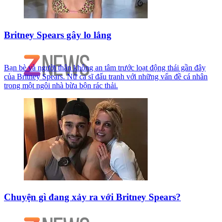
Britney Spears gây lo lắng
Bạn bè và người thân không an tâm trước loạt động thái gần đây
của Britney Spears. Nữ ca sĩ đấu tranh với những vấn đề cá nhân
trong một ngôi nhà bừa bộn rác thải.
Chuyện gì đang xảy ra với Britney Spears?