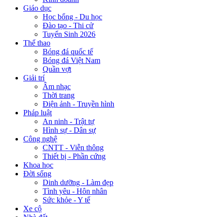
Giáo dục
Học bổng - Du học
Đào tạo - Thi cử
Tuyển Sinh 2026
Thể thao
Bóng đá quốc tế
Bóng đá Việt Nam
Quần vợt
Giải trí
Âm nhạc
Thời trang
Điện ảnh - Truyền hình
Pháp luật
An ninh - Trật tự
Hình sự - Dân sự
Công nghệ
CNTT - Viễn thông
Thiết bị - Phần cứng
Khoa học
Đời sống
Dinh dưỡng - Làm đẹp
Tình yêu - Hôn nhân
Sức khỏe - Y tế
Xe cộ