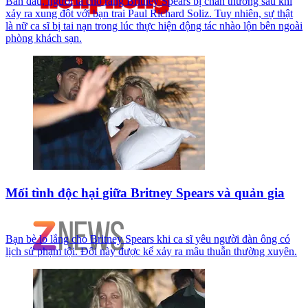
Ban đầu, người ta cho rằng Britney Spears bị chấn thương sau khi
xảy ra xung đột với bạn trai Paul Richard Soliz. Tuy nhiên, sự thật
là nữ ca sĩ bị tai nạn trong lúc thực hiện động tác nhào lộn bên ngoài
phòng khách sạn.
Mối tình độc hại giữa Britney Spears và quản gia
Bạn bè lo lắng cho Britney Spears khi ca sĩ yêu người đàn ông có
lịch sử phạm tội. Đôi này được kể xảy ra mâu thuẫn thường xuyên.