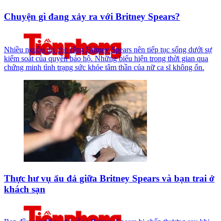
Chuyện gì đang xảy ra với Britney Spears?
Nhiều nguồn tin cho rằng Britney Spears nên tiếp tục sống dưới sự
kiểm soát của quyền bảo hộ. Những biểu hiện trong thời gian qua
chứng minh tình trạng sức khỏe tâm thần của nữ ca sĩ không ổn.
Thực hư vụ ẩu đả giữa Britney Spears và bạn trai ở
khách sạn