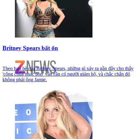
Britney Spears bất ổn
Theo bạn bè của Britney Spears, những gì xảy ra gần đây cho thấy
'công chúa nhạc pop' vẫn cần có người giám hộ, và chắc chắn đó
không phải ông Jamie.