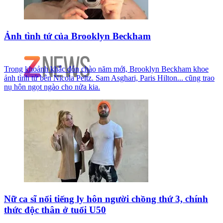
Ảnh tình tứ của Brooklyn Beckham
Trong khoảnh khắc đón chào năm mới, Brooklyn Beckham khoe
ảnh tình tứ bên Nicola Peltz. Sam Asghari, Paris Hilton... cũng trao
nụ hôn ngọt ngào cho nửa kia.
Nữ ca sĩ nổi tiếng ly hôn người chồng thứ 3, chính
thức độc thân ở tuổi U50