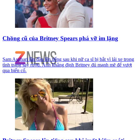
Chồng cũ của Britney Spears phá vỡ im lặng
Sam Asghari lần đầu lên tiếng sau khi nữ ca sĩ bị bắt vì lái xe trong
tình trạng say rượu. Anh khẳng định Britney đủ mạnh mẽ để vượt
qua biến cố.