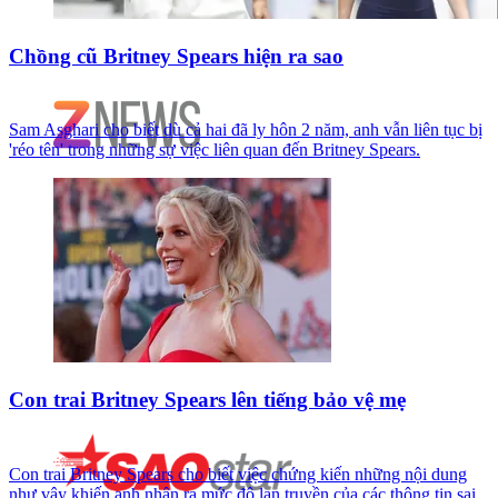
Chồng cũ Britney Spears hiện ra sao
Sam Asghari cho biết dù cả hai đã ly hôn 2 năm, anh vẫn liên tục bị
'réo tên' trong những sự việc liên quan đến Britney Spears.
Con trai Britney Spears lên tiếng bảo vệ mẹ
Con trai Britney Spears cho biết việc chứng kiến những nội dung
như vậy khiến anh nhận ra mức độ lan truyền của các thông tin sai