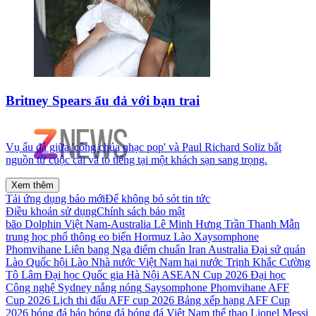
Britney Spears ẩu đả với bạn trai
Vụ ẩu đả giữa 'công chúa nhạc pop' và Paul Richard Soliz bắt
nguồn từ cuộc cãi vã to tiếng tại một khách sạn sang trọng.
Xem thêm
Tải ứng dụng báo mới
Để không bỏ sót tin tức
Điều khoản sử dụng
Chính sách bảo mật
bão Dolphin
Việt Nam-Australia
Lê Minh Hưng
Trần Thanh Mẫn
trung học phổ thông
eo biển Hormuz
Lào
Xaysomphone
Phomvihane
Liên bang Nga
điểm chuẩn
Iran
Australia
Đại sứ quán
Lào
Quốc hội Lào
Nhà nước Việt Nam
hai nước
Trịnh Khắc Cường
Tô Lâm
Đại học Quốc gia Hà Nội
ASEAN Cup 2026
Đại học
Công nghệ Sydney
nắng nóng
Saysomphone Phomvihane
AFF
Cup 2026
Lịch thi đấu AFF cup 2026
Bảng xếp hạng AFF Cup
2026
bóng đá
báo bóng đá
bóng đá Việt Nam
thể thao
Lionel Messi