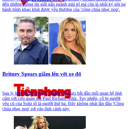
đến những thông tin giật gân ngành giải trí mà còn là nhật ký ghi lại
hành trình khao khát được yêu thương của 'công chúa nhạc pop'.
Britney Spears giẫm lên vết xe đổ
Sau ly hôn chồng thứ ba, Britney Spears bắt đầu mối quan hệ tình
cảm với cựu quản gia Paul Richard Soliz. Tuy nhiên, cô bị người
yêu cũ của Soliz tố là người thứ ba. Đây không phải lần đầu 'Công
chúa nhạc pop' rơi vào tình cảnh này.