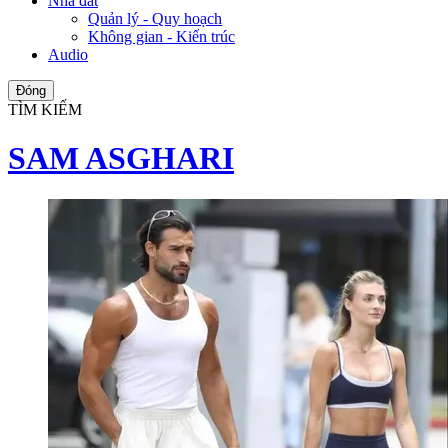
Nhà đất
Quản lý - Quy hoạch
Không gian - Kiến trúc
Audio
Đóng
TÌM KIẾM
SAM ASGHARI