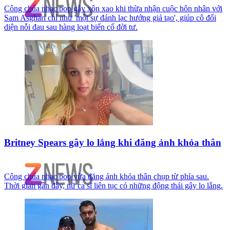
Công chúa nhạc pop gây xôn xao khi thừa nhận cuộc hôn nhân với
Sam Asghari chỉ như 'một sự đánh lạc hướng giả tạo', giúp cô đối
diện nỗi đau sau hàng loạt biến cố đời tư.
Britney Spears gây lo lắng khi đăng ảnh khỏa thân
Công chúa nhạc pop vừa đăng ảnh khỏa thân chụp từ phía sau.
Thời gian gần đây, nữ ca sĩ liên tục có những động thái gây lo lắng.