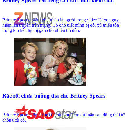
Britney Spears lên tiếng sau khi 'mất kiểm soát'
Britney Spears ngầm phủ nhận là người trong video lái xe nguy
hiểm lan truyền trên mạng. Cô cho biết mình bị đối xử thiếu tôn
trọng khi liên tục bị gán cho nhiều tin đồn.
Rắc rối chưa buông tha cho Britney Spears
Britney Spears tiếp tục trở thành tâm điểm dư luận sau động thái từ
chồng cũ cô.