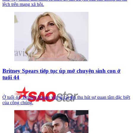
lệch trên mạng xã hội.
Britney Spears tiếp tục úp mở chuyện sinh con ở
tuổi 44
Ở tuổi 44, Britney Spears vẫn là cái tên thu hút sự quan tâm đặc biệt
của công chúng.