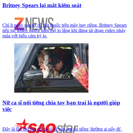
Britney Spears lại mất kiểm soát
Chỉ ít ngày sau sự cố hút thuốc trên máy bay riêng, Britney Spears
tiếp tục khiến người hâm mộ lo lắng khi đăng tải đoạn video nhảy
múa với biểu cảm kỳ lạ.
Nữ ca sĩ nổi tiếng chia tay bạn trai là người giúp
việc
Đây là lần thứ hai nữ ca sĩ và bạn trai tai tiếng 'đường ai nấy đi'.