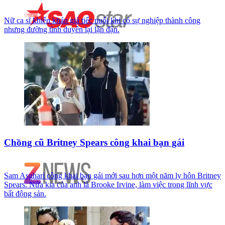
Nữ ca sĩ khiến khán giả tiếc nuối khi có sự nghiệp thành công
nhưng đường tình duyên lại lận đận.
Chồng cũ Britney Spears công khai bạn gái
Sam Asghari công khai bạn gái mới sau hơn một năm ly hôn Britney
Spears. Nửa kia của anh là Brooke Irvine, làm việc trong lĩnh vực
bất động sản.