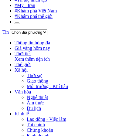
#Mỹ - Iran
#Khám phá Việt Nam
#Khám phá thế giới
Tin
Thông tin bóng đá
Giá vàng hôm nay
Thời tiết
Xem thêm tiện ích
Thế giới
Xã hội
Thời sự
Giao thông
Môi trường - Khí hậu
Văn hóa
Nghệ thuật
Ẩm thực
Du lịch
Kinh tế
Lao động - Việc làm
Tài chính
Chứng khoán
Kinh doanh