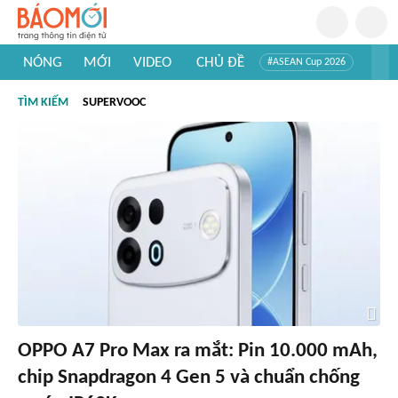
NÓNG
MỚI
VIDEO
CHỦ ĐỀ
#ASEAN Cup 2026
#Trí tuệ nhân tạo
#Mỹ - Iran
#Khám phá Việt Nam
TÌM KIẾM
SUPERVOOC
#Khám phá thế giới
OPPO A7 Pro Max ra mắt: Pin 10.000 mAh,
chip Snapdragon 4 Gen 5 và chuẩn chống