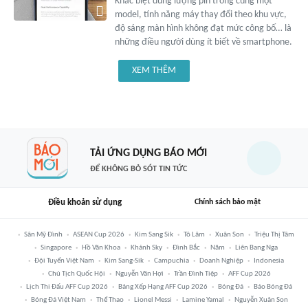
Khác biệt dung lượng pin trong cùng một
model, tính năng máy thay đổi theo khu vực,
độ sáng màn hình không đạt mức công bố… là
những điều người dùng ít biết về smartphone.
XEM THÊM
TẢI ỨNG DỤNG BÁO MỚI
ĐỂ KHÔNG BỎ SÓT TIN TỨC
Điều khoản sử dụng
Chính sách bảo mật
Sân Mỹ Đình
ASEAN Cup 2026
Kim Sang Sik
Tô Lâm
Xuân Son
Triệu Thị Tâm
Singapore
Hồ Văn Khoa
Khánh Sky
Đình Bắc
Năm
Liên Bang Nga
Đội Tuyển Việt Nam
Kim Sang-Sik
Campuchia
Doanh Nghiệp
Indonesia
Chủ Tịch Quốc Hội
Nguyễn Văn Hợi
Trần Đình Tiệp
AFF Cup 2026
Lịch Thi Đấu AFF Cup 2026
Bảng Xếp Hạng AFF Cup 2026
Bóng Đá
Báo Bóng Đá
Bóng Đá Việt Nam
Thể Thao
Lionel Messi
Lamine Yamal
Nguyễn Xuân Son