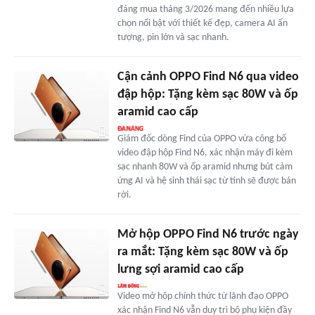
đáng mua tháng 3/2026 mang đến nhiều lựa
chọn nổi bật với thiết kế đẹp, camera AI ấn
tượng, pin lớn và sạc nhanh.
Cận cảnh OPPO Find N6 qua video
đập hộp: Tặng kèm sạc 80W và ốp
aramid cao cấp
Giám đốc dòng Find của OPPO vừa công bố
video đập hộp Find N6, xác nhận máy đi kèm
sạc nhanh 80W và ốp aramid nhưng bút cảm
ứng AI và hệ sinh thái sạc từ tính sẽ được bán
rời.
Mở hộp OPPO Find N6 trước ngày
ra mắt: Tặng kèm sạc 80W và ốp
lưng sợi aramid cao cấp
Video mở hộp chính thức từ lãnh đạo OPPO
xác nhận Find N6 vẫn duy trì bộ phụ kiện đầy