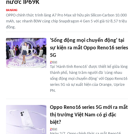
nước IP69K
OPPO chính thức trình làng A7 Pro Max sở hữu pin Silicon-Carbon 10.000
mAh, sạc nhanh 80W cùng chip Snapdragon 4 Gen 5 với giá từ 8,57 triệu
đồng.
'Sống động mọi chuyển động' tại
sự kiện ra mắt Oppo Reno16 series
5G
Tại 'Hành tinh Reno16' được thiết kế giữa lòng
thành phố, hàng trăm người đã 'cùng nhau
sống động mọi chuyển động' với Oppo Reno16
series 5G và sự xuất hiện của Orange, Uprize
PN.
Oppo Reno16 series 5G mới ra mắt
thị trường Việt Nam có gì đặc
biệt?
Ngày 2/7, Oppo chính thức ra mắt Reno16