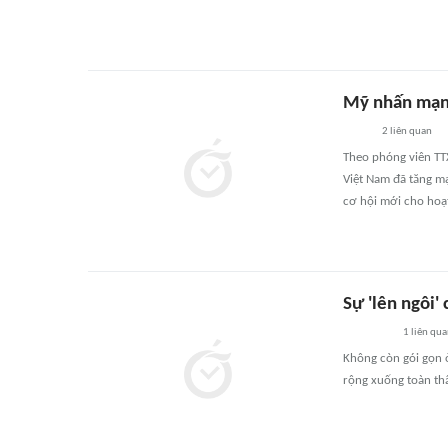
Mỹ nhấn mạnh
2
liên quan
Theo phóng viên TT
Việt Nam đã tăng m
cơ hội mới cho hoạt
Sự 'lên ngôi'
1
liên qu
Không còn gói gọn 
rộng xuống toàn th