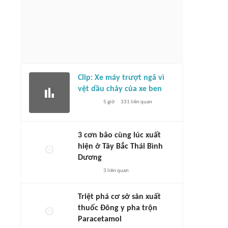
Clip: Xe máy trượt ngã vì
vệt dầu chảy của xe ben
5 giờ
331
liên quan
3 cơn bão cùng lúc xuất
hiện ở Tây Bắc Thái Bình
Dương
3
liên quan
Triệt phá cơ sở sản xuất
thuốc Đông y pha trộn
Paracetamol