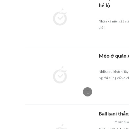
hé lộ
Nhân kỷ niệm 25 năm
giới.
Mèo ở quán xá
Nhiều du khách Tây 
người cung cấp dịch
Ballkani thắ
71
liên qu