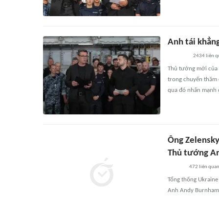
Anh tái khẳn
2434
liên 
Thủ tướng mới của 
trong chuyến thăm 
qua đó nhấn mạnh ca
Ông Zelensky
Thủ tướng A
472
liên qua
Tổng thống Ukraine
Anh Andy Burnham t