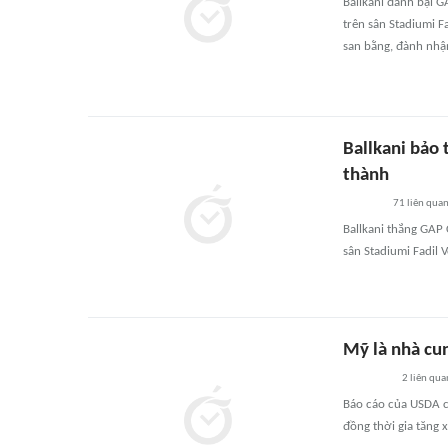
Ballkani đánh bại 
trên sân Stadiumi F
san bằng, đành nhận
Ballkani bảo
thành
71
liên qua
Ballkani thắng GAP 
sân Stadiumi Fadil V
Mỹ là nhà cun
2
liên qua
Báo cáo của USDA c
đồng thời gia tăng 