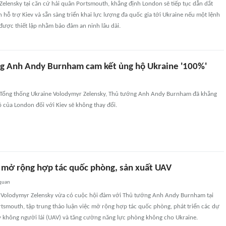
elensky tại căn cứ hải quân Portsmouth, khẳng định London sẽ tiếp tục dẫn dắt
 hỗ trợ Kiev và sẵn sàng triển khai lực lượng đa quốc gia tới Ukraine nếu một lệnh
được thiết lập nhằm bảo đảm an ninh lâu dài.
g Anh Andy Burnham cam kết ủng hộ Ukraine '100%'
 Tổng thống Ukraine Volodymyr Zelensky, Thủ tướng Anh Andy Burnham đã khẳng
 của London đối với Kiev sẽ không thay đổi.
 mở rộng hợp tác quốc phòng, sản xuất UAV
 quan
 Volodymyr Zelensky vừa có cuộc hội đàm với Thủ tướng Anh Andy Burnham tại
tsmouth, tập trung thảo luận việc mở rộng hợp tác quốc phòng, phát triển các dự
y không người lái (UAV) và tăng cường năng lực phòng không cho Ukraine.