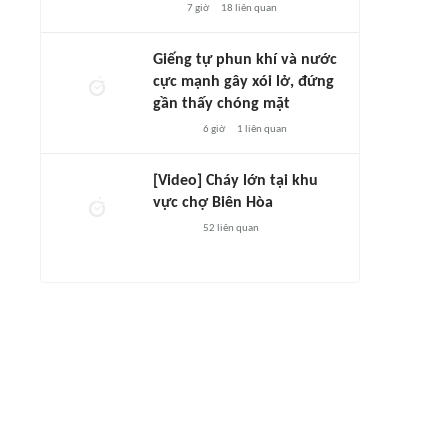
7 giờ
18
liên quan
Giếng tự phun khí và nước
cực mạnh gây xói lở, đứng
gần thấy chóng mặt
6 giờ
1
liên quan
[Video] Cháy lớn tại khu
vực chợ Biên Hòa
52
liên quan