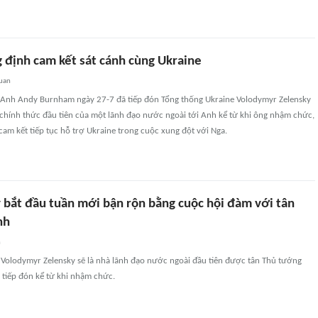
g định cam kết sát cánh cùng Ukraine
quan
Anh Andy Burnham ngày 27-7 đã tiếp đón Tổng thống Ukraine Volodymyr Zelensky
chính thức đầu tiên của một lãnh đạo nước ngoài tới Anh kể từ khi ông nhậm chức,
m kết tiếp tục hỗ trợ Ukraine trong cuộc xung đột với Nga.
 bắt đầu tuần mới bận rộn bằng cuộc hội đàm với tân
nh
n
 Volodymyr Zelensky sẽ là nhà lãnh đạo nước ngoài đầu tiên được tân Thủ tướng
iếp đón kể từ khi nhậm chức.