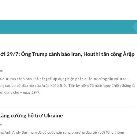
iới 29/7: Ông Trump cảnh báo Iran, Houthi tấn công Ảrập
an
ld Trump cảnh báo khả năng tái áp dụng biện pháp quân sự cứng rắn với Iran;
ng các cơ sở dầu mỏ của Ảrập Xêút; Triều Tiên kỷ niệm 73 năm Ngày Chiến thắng là
iới đáng chú ý ngày 29/7.
tăng cường hỗ trợ Ukraine
an
ng Anh Andy Burnham đã có cuộc gặp song phương đầu tiên với Tổng thống