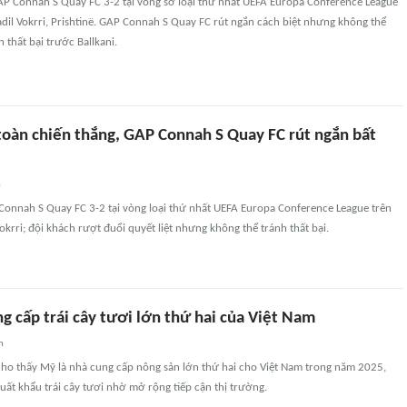
GAP Connah S Quay FC 3-2 tại vòng sơ loại thứ nhất UEFA Europa Conference League
adil Vokrri, Prishtinë. GAP Connah S Quay FC rút ngắn cách biệt nhưng không thể
 thất bại trước Ballkani.
 toàn chiến thắng, GAP Connah S Quay FC rút ngắn bất
n
Connah S Quay FC 3-2 tại vòng loại thứ nhất UEFA Europa Conference League trên
okrri; đội khách rượt đuổi quyết liệt nhưng không thể tránh thất bại.
g cấp trái cây tươi lớn thứ hai của Việt Nam
n
ho thấy Mỹ là nhà cung cấp nông sản lớn thứ hai cho Việt Nam trong năm 2025,
xuất khẩu trái cây tươi nhờ mở rộng tiếp cận thị trường.