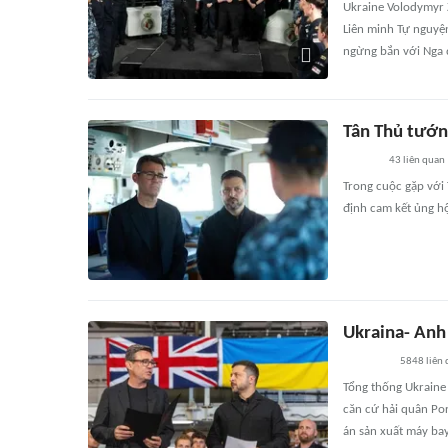
Ukraine Volodymyr Z
Liên minh Tự nguyện
ngừng bắn với Nga 
Tân Thủ tướn
43
liên quan
Trong cuộc gặp với
định cam kết ủng hộ
Ukraina- Anh
5848
liên
Tổng thống Ukraine
căn cứ hải quân Por
án sản xuất máy ba