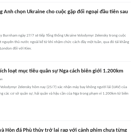
g Anh chọn Ukraine cho cuộc gặp đối ngoại đầu tiên sau
 Burnham ngày 27/7 sẽ tiếp Tổng thống Ukraine Volodymyr Zelensky trong cuộc
ột nguyên thủ nước ngoài kể từ khi nhậm chức cách đây một tuần, qua đó tái khẳng
London đối với Kiev.
ích loạt mục tiêu quân sự Nga cách biên giới 1.200km
an
 Volodymyr Zelensky hôm nay (25/7) xác nhận máy bay không người lái (UAV) của
ng các cơ sở quân sự, hải quân và hậu cần của Nga trong phạm vi 1.200km từ biên
và Hòn đá Phù thủy trở lại rạp với cảnh phim chưa từng