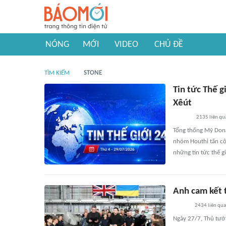
NÓNG
MỚI
VIDEO
CHỦ ĐỀ
TÌM KIẾM
STONE
Tin tức Thế g
Xêút
2135
liên qu
Tổng thống Mỹ Dona
nhóm Houthi tấn cô
những tin tức thế g
Anh cam kết 
2434
liên qu
Ngày 27/7, Thủ tướ