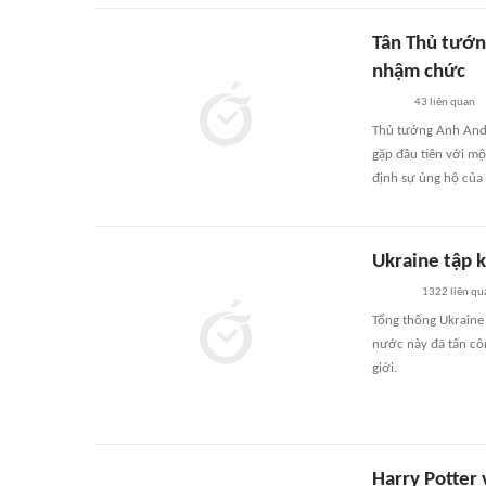
Tân Thủ tướn
nhậm chức
43
liên quan
Thủ tướng Anh Andy
gặp đầu tiên với m
định sự ủng hộ của 
Ukraine tập k
1322
liên qu
Tổng thống Ukraine
nước này đã tấn cô
giới.
Harry Potter 