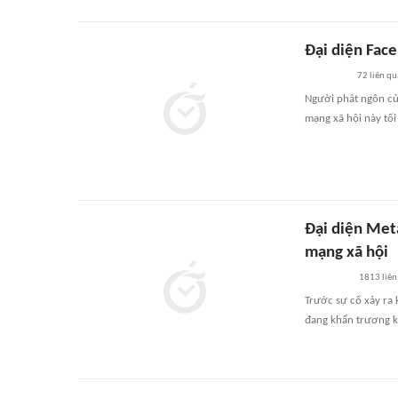
Đại diện Face
72
liên qu
Người phát ngôn củ
mạng xã hội này tối
Đại diện Meta
mạng xã hội
1813
liên
Trước sự cố xảy ra 
đang khẩn trương kh