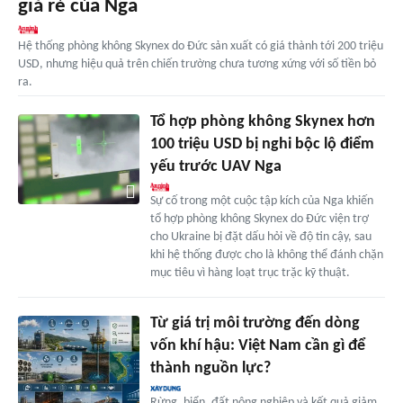
giá rẻ của Nga
Hệ thống phòng không Skynex do Đức sản xuất có giá thành tới 200 triệu
USD, nhưng hiệu quả trên chiến trường chưa tương xứng với số tiền bỏ
ra.
Tổ hợp phòng không Skynex hơn
100 triệu USD bị nghi bộc lộ điểm
yếu trước UAV Nga
Sự cố trong một cuộc tập kích của Nga khiến
tổ hợp phòng không Skynex do Đức viện trợ
cho Ukraine bị đặt dấu hỏi về độ tin cậy, sau
khi hệ thống được cho là không thể đánh chặn
mục tiêu vì hàng loạt trục trặc kỹ thuật.
Từ giá trị môi trường đến dòng
vốn khí hậu: Việt Nam cần gì để
thành nguồn lực?
Rừng, biển, đất nông nghiệp và kết quả giảm