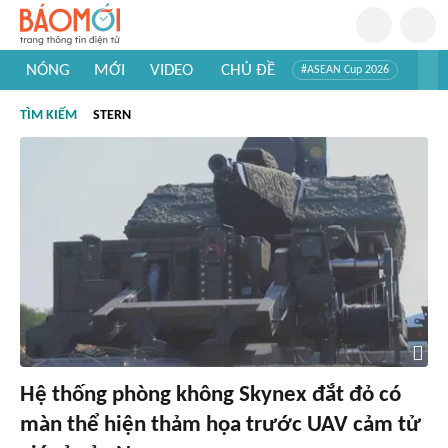
NÓNG
MỚI
VIDEO
CHỦ ĐỀ
#ASEAN Cup 2026
#Trí tuệ nhân tạo
#Mỹ - Iran
#Khám phá Việt Nam
TÌM KIẾM
STERN
#Khám phá thế giới
Hệ thống phòng không Skynex đắt đỏ có
màn thể hiện thảm họa trước UAV cảm tử