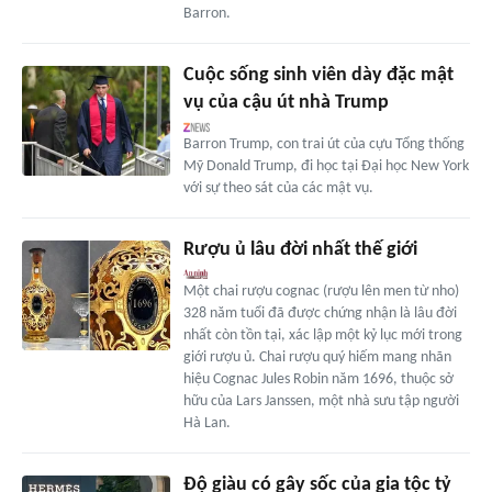
Barron.
Cuộc sống sinh viên dày đặc mật
vụ của cậu út nhà Trump
Barron Trump, con trai út của cựu Tổng thống
Mỹ Donald Trump, đi học tại Đại học New York
với sự theo sát của các mật vụ.
Rượu ủ lâu đời nhất thế giới
Một chai rượu cognac (rượu lên men từ nho)
328 năm tuổi đã được chứng nhận là lâu đời
nhất còn tồn tại, xác lập một kỷ lục mới trong
giới rượu ủ. Chai rượu quý hiếm mang nhãn
hiệu Cognac Jules Robin năm 1696, thuộc sở
hữu của Lars Janssen, một nhà sưu tập người
Hà Lan.
Độ giàu có gây sốc của gia tộc tỷ