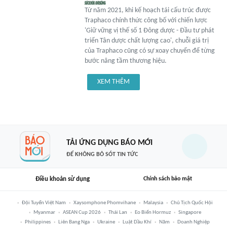
Từ năm 2021, khi kế hoạch tái cấu trúc được
Traphaco chính thức công bố với chiến lược
'Giữ vững vị thế số 1 Đông dược - Đầu tư phát
triển Tân dược chất lượng cao', chuỗi giá trị
của Traphaco cũng có sự xoay chuyển để từng
bước nâng tầm thương hiệu.
XEM THÊM
TẢI ỨNG DỤNG BÁO MỚI
ĐỂ KHÔNG BỎ SÓT TIN TỨC
Điều khoản sử dụng
Chính sách bảo mật
Đội Tuyển Việt Nam
Xaysomphone Phomvihane
Malaysia
Chủ Tịch Quốc Hội
Myanmar
ASEAN Cup 2026
Thái Lan
Eo Biển Hormuz
Singapore
Philippines
Liên Bang Nga
Ukraine
Luật Dầu Khí
Năm
Doanh Nghiệp