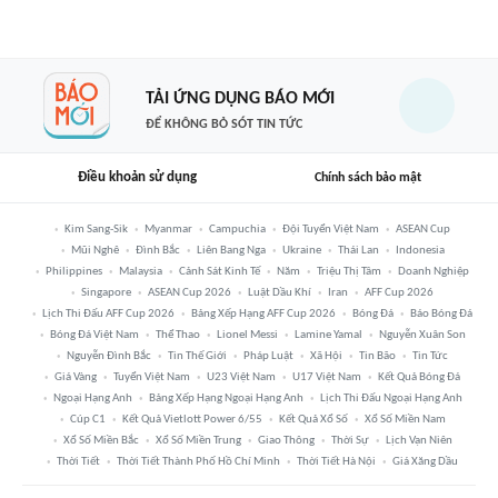
TẢI ỨNG DỤNG BÁO MỚI
ĐỂ KHÔNG BỎ SÓT TIN TỨC
Điều khoản sử dụng
Chính sách bảo mật
Kim Sang-Sik
Myanmar
Campuchia
Đội Tuyển Việt Nam
ASEAN Cup
Mũi Nghê
Đình Bắc
Liên Bang Nga
Ukraine
Thái Lan
Indonesia
Philippines
Malaysia
Cảnh Sát Kinh Tế
Năm
Triệu Thị Tâm
Doanh Nghiệp
Singapore
ASEAN Cup 2026
Luật Dầu Khí
Iran
AFF Cup 2026
Lịch Thi Đấu AFF Cup 2026
Bảng Xếp Hạng AFF Cup 2026
Bóng Đá
Báo Bóng Đá
Bóng Đá Việt Nam
Thể Thao
Lionel Messi
Lamine Yamal
Nguyễn Xuân Son
Nguyễn Đình Bắc
Tin Thế Giới
Pháp Luật
Xã Hội
Tin Bão
Tin Tức
Giá Vàng
Tuyển Việt Nam
U23 Việt Nam
U17 Việt Nam
Kết Quả Bóng Đá
Ngoại Hạng Anh
Bảng Xếp Hạng Ngoại Hạng Anh
Lịch Thi Đấu Ngoại Hạng Anh
Cúp C1
Kết Quả Vietlott Power 6/55
Kết Quả Xổ Số
Xổ Số Miền Nam
Xổ Số Miền Bắc
Xổ Số Miền Trung
Giao Thông
Thời Sự
Lịch Vạn Niên
Thời Tiết
Thời Tiết Thành Phố Hồ Chí Minh
Thời Tiết Hà Nội
Giá Xăng Dầu