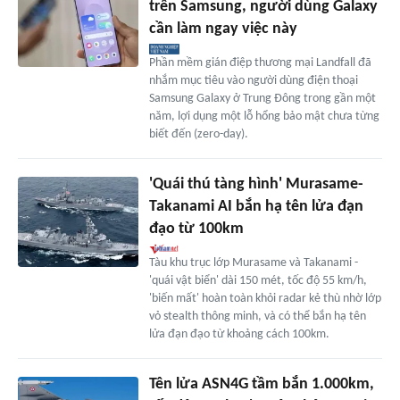
trên Samsung, người dùng Galaxy
cần làm ngay việc này
Phần mềm gián điệp thương mại Landfall đã
nhắm mục tiêu vào người dùng điện thoại
Samsung Galaxy ở Trung Đông trong gần một
năm, lợi dụng một lỗ hổng bảo mật chưa từng
biết đến (zero-day).
'Quái thú tàng hình' Murasame-
Takanami AI bắn hạ tên lửa đạn
đạo từ 100km
Tàu khu trục lớp Murasame và Takanami -
'quái vật biển' dài 150 mét, tốc độ 55 km/h,
'biến mất' hoàn toàn khỏi radar kẻ thù nhờ lớp
vỏ stealth thông minh, và có thể bắn hạ tên
lửa đạn đạo từ khoảng cách 100km.
Tên lửa ASN4G tầm bắn 1.000km,