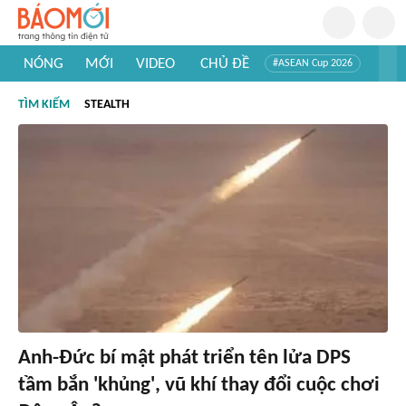
NÓNG
MỚI
VIDEO
CHỦ ĐỀ
#ASEAN Cup 2026
#Trí tuệ nhân tạo
#Mỹ - Iran
#Khám phá Việt Nam
TÌM KIẾM
STEALTH
#Khám phá thế giới
Anh-Đức bí mật phát triển tên lửa DPS
tầm bắn 'khủng', vũ khí thay đổi cuộc chơi