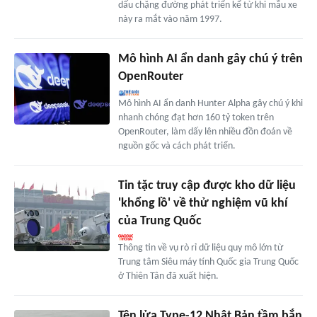
dấu chặng đường phát triển kể từ khi mẫu xe
này ra mắt vào năm 1997.
Mô hình AI ẩn danh gây chú ý trên
OpenRouter
Mô hình AI ẩn danh Hunter Alpha gây chú ý khi
nhanh chóng đạt hơn 160 tỷ token trên
OpenRouter, làm dấy lên nhiều đồn đoán về
nguồn gốc và cách phát triển.
Tin tặc truy cập được kho dữ liệu
'khổng lồ' về thử nghiệm vũ khí
của Trung Quốc
Thông tin về vụ rò rỉ dữ liệu quy mô lớn từ
Trung tâm Siêu máy tính Quốc gia Trung Quốc
ở Thiên Tân đã xuất hiện.
Tên lửa Type-12 Nhật Bản tầm bắn