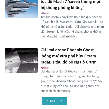
tốc độ Mach 7 'xuyên thủng mọi
hệ thống phòng không'
Tên lửa ASN4G bay lượn như 'ma quỷ' với tốc
độ Mach 7 (8.600 km/h), tầm bắn 1.000km và
khả năng né tránh radar đối phương như phim
viễn tưởng, khiến các hệ thống phòng không
hiện đại phải 'toát mồ hôi'.
Giải mã drone Phoenix Ghost
'bóng ma' vừa phá hủy 3 trạm
radar, 1 tàu đổ bộ Nga ở Crưm
Với khả năng lén lút tiếp cận mục tiêu, tự
động nhắm bắn và hoạt động liên tục hàng
giờ, drone Phoenix Ghost 'bóng ma' được Mỹ
bí mật cung cấp cho Ukraine đang thay đổi
cục diện chiến trường.
XEM THÊM