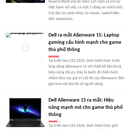
Royal Enfield vừa kỷ niệm 125 năm và trở lại
Việt Nam với việc ra mắt 5 dòng xe môtô mới,
trải dài các phân khúc từ classic, naked-bike
đến adventure.
Dell ra mắt Alienware 15: Laptop
gaming cấu hình mạnh cho game
thủ phổ thông
Tại triển lãm CES 2026, Dell chính thức trình
làng dòng Alienware 15 với thiết kế bền bỉ và
hiệu năng tối ưu. Đây là bước đi chiến lược
nhằm đưa các giá trị cốt lõi của Alienware đến
gần hơn với đại đa số người dùng.
Dell Alienware 15 ra mắt: Hiệu
năng mạnh mẽ cho game thủ phổ
thông
Tại triển lãm CES 2026, Dell chính thức giới