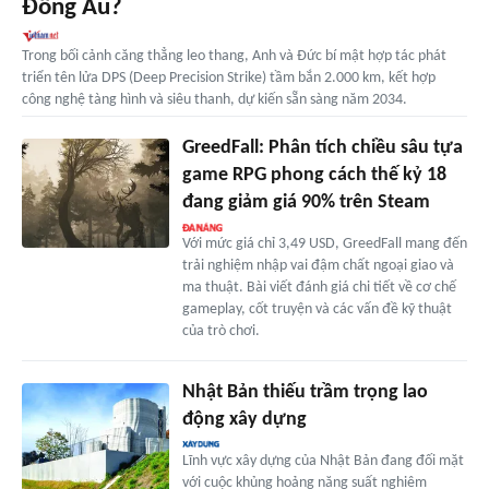
Đông Âu?
Trong bối cảnh căng thẳng leo thang, Anh và Đức bí mật hợp tác phát
triển tên lửa DPS (Deep Precision Strike) tầm bắn 2.000 km, kết hợp
công nghệ tàng hình và siêu thanh, dự kiến sẵn sàng năm 2034.
GreedFall: Phân tích chiều sâu tựa
game RPG phong cách thế kỷ 18
đang giảm giá 90% trên Steam
Với mức giá chỉ 3,49 USD, GreedFall mang đến
trải nghiệm nhập vai đậm chất ngoại giao và
ma thuật. Bài viết đánh giá chi tiết về cơ chế
gameplay, cốt truyện và các vấn đề kỹ thuật
của trò chơi.
Nhật Bản thiếu trầm trọng lao
động xây dựng
Lĩnh vực xây dựng của Nhật Bản đang đối mặt
với cuộc khủng hoảng năng suất nghiêm