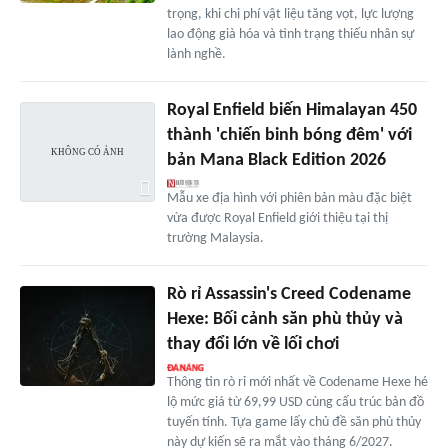
trọng, khi chi phí vật liệu tăng vọt, lực lượng
lao động già hóa và tình trạng thiếu nhân sự
lành nghề.
Royal Enfield biến Himalayan 450
thành 'chiến binh bóng đêm' với
bản Mana Black Edition 2026
Mẫu xe địa hình với phiên bản màu đặc biệt
vừa được Royal Enfield giới thiệu tại thị
trường Malaysia.
Rò rỉ Assassin's Creed Codename
Hexe: Bối cảnh săn phù thủy và
thay đổi lớn về lối chơi
Thông tin rò rỉ mới nhất về Codename Hexe hé
lộ mức giá từ 69,99 USD cùng cấu trúc bản đồ
tuyến tính. Tựa game lấy chủ đề săn phù thủy
này dự kiến sẽ ra mắt vào tháng 6/2027.