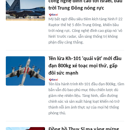
công nghệ đỉnh cao tới Israel, bầu
trời Trung Đông nóng rực
Mỹ bất ngờ điều siêu tiêm kích tàng hình F-22
Raptor thế hệ 5 đến Trung Đông, khiến bầu
trời nóng rực. Công nghệ đỉnh cao giúp nó 'vô
hình' trước radar, sẵn sàng thống trị không
phận đầy căng thẳng.
Tên lửa Kh-101 'quái vật' mới đầu
đạn 800kg xé toạc mọi thứ, gấp
đôi sức mạnh
Tên lửa hành trình Kh-101 đầu đạn 800kg, tầm
bắn vẫn đủ bao phủ mục tiêu chiến lược dù
giảm nhẹ nhiên liệu. Tàng hình, dẫn đường
chính xác và sản xuất hàng loạt khiến nó trở
thành nỗi ám ảnh thực sự của mọi hệ thống
phòng thủ.
Đồng hồ Thụy Sĩ mạ vàng mừng