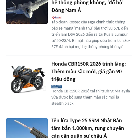
hệ thống phòng không, 'đổ bộ'
Đông Nam Á
Tập đoàn Rostec của Nga chính thức thông
báo sẽ mang 'mãnh thú' bầu trời Su-57E đến
triển lãm DSA 2026 diễn ra tại Kuala Lumpur
từ 20-23/4. Bí mật nào giúp siêu tiêm kích Su-
57E đánh bại mọi hệ thống phòng không?
Honda CBR150R 2026 trình làng:
Thêm màu sắc mới, giá gần 90
triệu đồng
Honda CBR150R 2026 tại thị trường Malaysia
vừa được bổ sung thêm màu sắc mới là
stealth black.
Tên lửa Type 25 SSM Nhật Bản
tầm bắn 1.000km, rung chuyển
cán cân quân sự châu Á