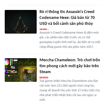
Rò rỉ thông tin Assassin's Creed
Codename Hexe: Giá bán từ 70
USD và bối cảnh săn phù thủy
Assassin's Creed Codename Hexe lộ diện mức
giá, các phiên bản đặt trước và cơ chế
gameplay tuyến tính mới lạ, dự kiến sẽ ra mắt
cộng đồng game thủ vào giữa năm 2027.
Meccha Chameleon: Trò chơi trốn
tìm phong cách mới gây bão trên
Steam
Tựa game indie Meccha Chameleon vừa đạt
cột mốc hơn 231.000 người chơi cùng lúc,
mang về doanh thu ước tính 15 triệu USD cho
nhà phát triển Nhật Bản chỉ sau vài ngày ra
mắt.