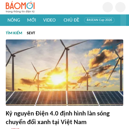
NÓNG
MỚI
VIDEO
CHỦ ĐỀ
#ASEAN Cup 2026
#Tuyển sinh đại học 2026
#Trí tuệ nhân tạo
#Mỹ - Iran
TÌM KIẾM
SEVT
#Khám phá Việt Nam
#Khám phá thế giới
Kỷ nguyên Điện 4.0 định hình làn sóng
chuyển đổi xanh tại Việt Nam