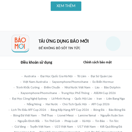
XEM THÊM
TẢI ỨNG DỤNG BÁO MỚI
ĐỂ KHÔNG BỎ SÓT TIN TỨC
Điều khoản sử dụng
Chính sách bảo mật
Australia
Đại Học Quốc Gia Hà Nội
Tô Lâm
Đại Sứ Quán Lào
Việt Nam-Australia
Saysomphone Phomvihane
Eo Biển Hormuz
Trịnh Khắc Cường
Điểm Chuẩn
Nhà Nước Việt Nam
Lào
Bão Dolphin
Xaysomphone Phomvihane
Trung Học Phổ Thông
ASEAN Cup 2026
Đại Học Công Nghệ Sydney
Lê Minh Hưng
Quốc Hội Lào
Iran
Liên Bang Nga
Nắng Nóng
Hai Nước
Chủ Tịch Quốc Hội
AFF Cup 2026
Lịch Thi Đấu AFF Cup 2026
Bảng Xếp Hạng AFF Cup 2026
Bóng Đá
Báo Bóng Đá
Bóng Đá Việt Nam
Thể Thao
Lionel Messi
Lamine Yamal
Nguyễn Xuân Son
Nguyễn Đình Bắc
Tin Thế Giới
Pháp Luật
Xã Hội
Tin Bão
Tin Tức
Giá Vàng
Tuyển Việt Nam
U23 Việt Nam
U17 Việt Nam
Kết Quả Bóng Đá