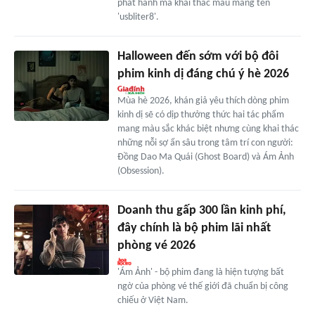
phát hành mã khai thác mẫu mang tên
'usbliter8'.
Halloween đến sớm với bộ đôi
phim kinh dị đáng chú ý hè 2026
Mùa hè 2026, khán giả yêu thích dòng phim
kinh dị sẽ có dịp thưởng thức hai tác phẩm
mang màu sắc khác biệt nhưng cùng khai thác
những nỗi sợ ẩn sâu trong tâm trí con người:
Đồng Dao Ma Quái (Ghost Board) và Ám Ảnh
(Obsession).
Doanh thu gấp 300 lần kinh phí,
đây chính là bộ phim lãi nhất
phòng vé 2026
'Ám Ảnh' - bộ phim đang là hiện tượng bất
ngờ của phòng vé thế giới đã chuẩn bị công
chiếu ở Việt Nam.