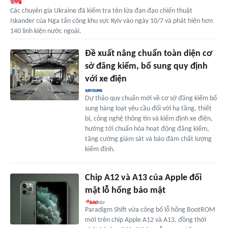
Các chuyên gia Ukraine đã kiểm tra tên lửa đạn đạo chiến thuật
Iskander của Nga tấn công khu vực Kyiv vào ngày 10/7 và phát hiện hơn
140 linh kiện nước ngoài.
Đề xuất nâng chuẩn toàn diện cơ
sở đăng kiểm, bổ sung quy định
với xe điện
Dự thảo quy chuẩn mới về cơ sở đăng kiểm bổ
sung hàng loạt yêu cầu đối với hạ tầng, thiết
bị, công nghệ thông tin và kiểm định xe điện,
hướng tới chuẩn hóa hoạt động đăng kiểm,
tăng cường giám sát và bảo đảm chất lượng
kiểm định.
Chip A12 và A13 của Apple đối
mặt lỗ hổng bảo mật
Paradigm Shift vừa công bố lỗ hổng BootROM
mới trên chip Apple A12 và A13, đồng thời