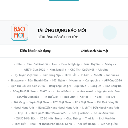
TẢI ỨNG DỤNG BÁO MỚI
ĐỂ KHÔNG BỎ SÓT TIN TỨC
Điều khoản sử dụng
Chính sách bảo mật
Năm
Cảnh Sát Kinh Tế
Iran
Doanh Nghiệp
Triệu Thị Tâm
Malaysia
ASEAN Cup 2026
Kim Sang-Sik
Chủ Tịch Quốc Hội
Ukraine
Đội Tuyển Việt Nam
Liên Bang Nga
Đình Bắc
Tô Lâm
ASEAN
Indonesia
Singapore
Trần Thanh Mẫn
Mũi Nghê
Myanmar
Campuchia
AFF Cup 2026
Lịch Thi Đấu AFF Cup 2026
Bảng Xếp Hạng AFF Cup 2026
Bóng Đá
Báo Bóng Đá
Bóng Đá Việt Nam
Thể Thao
Lionel Messi
Lamine Yamal
Nguyễn Xuân Son
Nguyễn Đình Bắc
Tin Thế Giới
Pháp Luật
Xã Hội
Tin Bão
Tin Tức
Giá Vàng
Tuyển Việt Nam
U23 Việt Nam
U17 Việt Nam
Kết Quả Bóng Đá
Ngoại Hạng Anh
Bảng Xếp Hạng Ngoại Hạng Anh
Lịch Thi Đấu Ngoại Hạng Anh
Cúp C1
Kết Quả Vietlott Power 6/55
Kết Quả Xổ Số
Xổ Số Miền Nam
Xổ Số Miền Bắc
Xổ Số Miền Trung
Giao Thông
Thời Sự
Lịch Vạn Niên
Thời Tiết
Thời Tiết Thành Phố Hồ Chí Minh
Thời Tiết Hà Nội
Giá Xăng Dầu