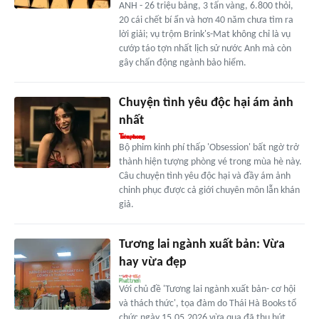
ANH - 26 triệu bảng, 3 tấn vàng, 6.800 thỏi,
20 cái chết bí ẩn và hơn 40 năm chưa tìm ra
lời giải; vụ trộm Brink's-Mat không chỉ là vụ
cướp táo tợn nhất lịch sử nước Anh mà còn
gây chấn động ngành bảo hiểm.
Chuyện tình yêu độc hại ám ảnh
nhất
Bộ phim kinh phí thấp 'Obsession' bất ngờ trở
thành hiện tượng phòng vé trong mùa hè này.
Câu chuyện tình yêu độc hại và đầy ám ảnh
chinh phục được cả giới chuyên môn lẫn khán
giả.
Tương lai ngành xuất bản: Vừa
hay vừa đẹp
Với chủ đề 'Tương lai ngành xuất bản- cơ hội
và thách thức', tọa đàm do Thái Hà Books tổ
chức ngày 15.05.2026 vừa qua đã thu hút