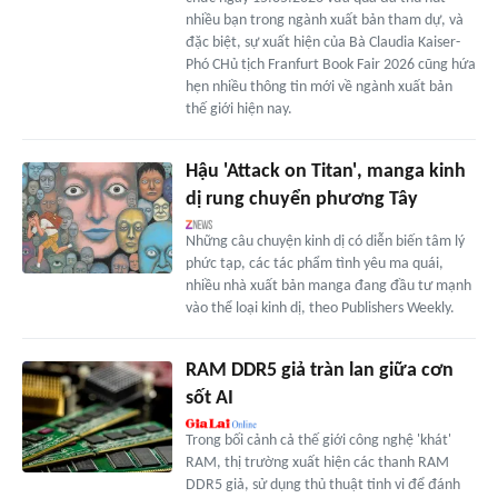
nhiều bạn trong ngành xuất bản tham dự, và
đặc biệt, sự xuất hiện của Bà Claudia Kaiser-
Phó CHủ tịch Franfurt Book Fair 2026 cũng hứa
hẹn nhiều thông tin mới về ngành xuất bản
thế giới hiện nay.
Hậu 'Attack on Titan', manga kinh
dị rung chuyển phương Tây
Những câu chuyện kinh dị có diễn biến tâm lý
phức tạp, các tác phẩm tình yêu ma quái,
nhiều nhà xuất bản manga đang đầu tư mạnh
vào thể loại kinh dị, theo Publishers Weekly.
RAM DDR5 giả tràn lan giữa cơn
sốt AI
Trong bối cảnh cả thế giới công nghệ 'khát'
RAM, thị trường xuất hiện các thanh RAM
DDR5 giả, sử dụng thủ thuật tinh vi để đánh