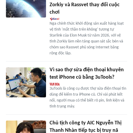
Zorkiy và Rassvet thay đổi cuộc
chơi
Nga chính thức khởi động sản xuất hàng loạt
vệ tinh 'mắt thần trên không' tương tự
Starlink của Elon Musk từ năm 2026, với vệ
tinh Zorkiy làm nền tảng quan sát sắc bén và
chòm sao Rassvet phủ sóng Internet băng
rộng độc lập.
Vì sao thợ sửa điện thoại khuyên
test iPhone cũ bằng 3uTools?
3uTools là công cụ được thợ sửa điện thoại tin
dùng để kiểm tra iPhone cũ. Chỉ vài phút kết
nối, người mua có thể biết rõ pin, linh kiện và
tình trạng máy.
Chủ tịch công ty AIC Nguyễn Thị
Thanh Nhàn tiếp tục bị truy nã