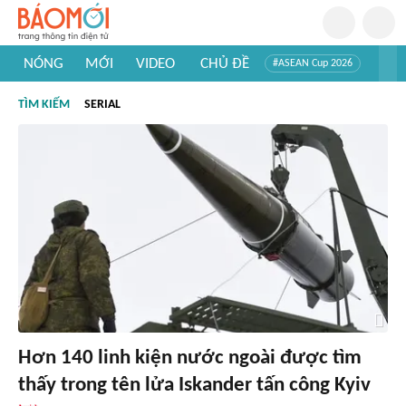
NÓNG
MỚI
VIDEO
CHỦ ĐỀ
#ASEAN Cup 2026
#Trí tuệ nhân tạo
#Mỹ - Iran
#Khám phá Việt Nam
TÌM KIẾM
SERIAL
#Khám phá thế giới
Hơn 140 linh kiện nước ngoài được tìm
thấy trong tên lửa Iskander tấn công Kyiv