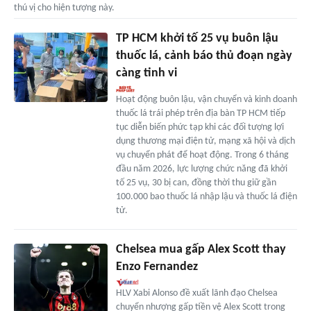
thú vị cho hiện tượng này.
TP HCM khởi tố 25 vụ buôn lậu
thuốc lá, cảnh báo thủ đoạn ngày
càng tinh vi
Hoạt động buôn lậu, vận chuyển và kinh doanh
thuốc lá trái phép trên địa bàn TP HCM tiếp
tục diễn biến phức tạp khi các đối tượng lợi
dụng thương mại điện tử, mạng xã hội và dịch
vụ chuyển phát để hoạt động. Trong 6 tháng
đầu năm 2026, lực lượng chức năng đã khởi
tố 25 vụ, 30 bị can, đồng thời thu giữ gần
100.000 bao thuốc lá nhập lậu và thuốc lá điện
tử.
Chelsea mua gấp Alex Scott thay
Enzo Fernandez
HLV Xabi Alonso đề xuất lãnh đạo Chelsea
chuyển nhượng gấp tiền vệ Alex Scott trong