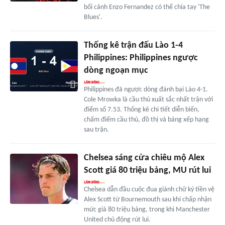
bối cảnh Enzo Fernandez có thể chia tay 'The
Blues'.
Thống kê trận đấu Lào 1-4
Philippines: Philippines ngược
dòng ngoạn mục
Philippines đã ngược dòng đánh bại Lào 4-1.
Cole Mrowka là cầu thủ xuất sắc nhất trận với
điểm số 7.53. Thống kê chi tiết diễn biến,
chấm điểm cầu thủ, đồ thị và bảng xếp hạng
sau trận.
Chelsea sáng cửa chiêu mộ Alex
Scott giá 80 triệu bảng, MU rút lui
Chelsea dẫn đầu cuộc đua giành chữ ký tiền vệ
Alex Scott từ Bournemouth sau khi chấp nhận
mức giá 80 triệu bảng, trong khi Manchester
United chủ động rút lui.