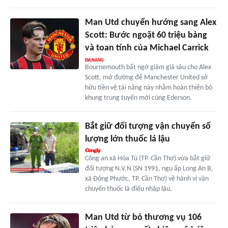
Man Utd chuyển hướng sang Alex
Scott: Bước ngoặt 60 triệu bảng
và toan tính của Michael Carrick
Bournemouth bất ngờ giảm giá sâu cho Alex
Scott, mở đường để Manchester United sở
hữu tiền vệ tài năng này nhằm hoàn thiện bộ
khung trung tuyến mới cùng Ederson.
Bắt giữ đối tượng vận chuyển số
lượng lớn thuốc lá lậu
Công an xã Hòa Tú (TP. Cần Thơ) vừa bắt giữ
đối tượng N.V.N (SN 1991, ngụ ấp Long An B,
xã Đông Phước, TP. Cần Thơ) về hành vi vận
chuyển thuốc lá điếu nhập lậu.
Man Utd từ bỏ thương vụ 106