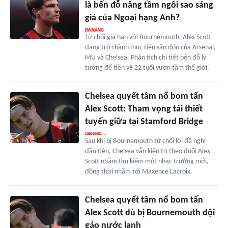
là bến đỗ nâng tầm ngôi sao sáng
giá của Ngoại hạng Anh?
Từ chối gia hạn với Bournemouth, Alex Scott
đang trở thành mục tiêu săn đón của Arsenal,
MU và Chelsea. Phân tích chi tiết bến đỗ lý
tưởng để tiền vệ 22 tuổi vươn tầm thế giới.
Chelsea quyết tâm nổ bom tấn
Alex Scott: Tham vọng tái thiết
tuyến giữa tại Stamford Bridge
Sau khi bị Bournemouth từ chối lời đề nghị
đầu tiên, Chelsea vẫn kiên trì theo đuổi Alex
Scott nhằm tìm kiếm một nhạc trưởng mới,
đồng thời nhắm tới Maxence Lacroix.
Chelsea quyết tâm nổ bom tấn
Alex Scott dù bị Bournemouth dội
gáo nước lạnh