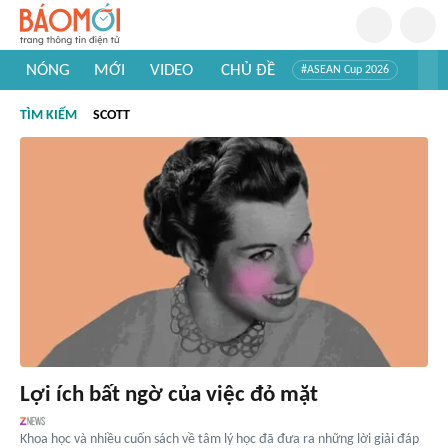
NÓNG
MỚI
VIDEO
CHỦ ĐỀ
#ASEAN Cup 2026
#Trí tuệ nhân tạo
#Mỹ - Iran
#Khám phá Việt Nam
TÌM KIẾM
SCOTT
#Khám phá thế giới
Lợi ích bất ngờ của việc đỏ mặt
Khoa học và nhiều cuốn sách về tâm lý học đã đưa ra những lời giải đáp