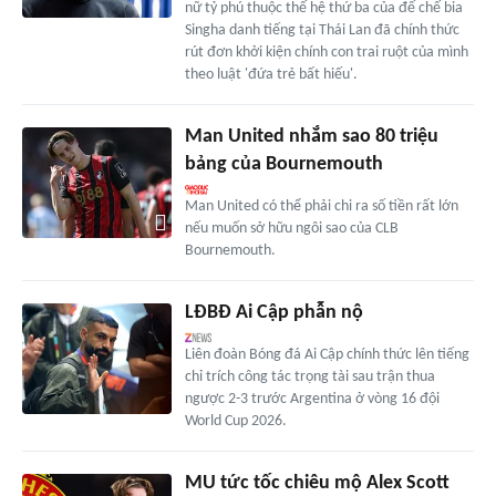
nữ tỷ phú thuộc thế hệ thứ ba của đế chế bia
Singha danh tiếng tại Thái Lan đã chính thức
rút đơn khởi kiện chính con trai ruột của mình
theo luật 'đứa trẻ bất hiếu'.
Man United nhắm sao 80 triệu
bảng của Bournemouth
Man United có thể phải chi ra số tiền rất lớn
nếu muốn sở hữu ngôi sao của CLB
Bournemouth.
LĐBĐ Ai Cập phẫn nộ
Liên đoàn Bóng đá Ai Cập chính thức lên tiếng
chỉ trích công tác trọng tài sau trận thua
ngược 2-3 trước Argentina ở vòng 16 đội
World Cup 2026.
MU tức tốc chiêu mộ Alex Scott