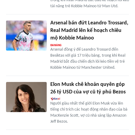
trong khi Real Madrid bắt đầu kế hoạch lôi kéo
tài năng trẻ Kobbie Mainoo từ Man Utd.
Arsenal bán đứt Leandro Trossard,
Real Madrid lên kế hoạch chiêu
mộ Kobbie Mainoo
Arsenal đồng ý để Leandro Trossard đến
Besiktas với giá 17 triệu bảng, trong khi Real
Madrid bắt đầu chiến dịch lôi kéo tiền vệ trẻ
Kobbie Mainoo từ Manchester United.
Elon Musk chê khoản quyên góp
26 tỷ USD của vợ cũ tỷ phú Bezos
Người giàu nhất thế giới Elon Musk vừa lên
tiếng chỉ trích các hoạt động nhân đạo của bà
MacKenzie Scott, vợ cũ nhà sáng lập Amazon
Jeff Bezos.