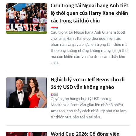
Cựu trọng tài Ngoại hạng Anh tiết
lộ thói quen của Harry Kane khiến
các trọng tài khó chịu
Cựu trọng tài Ngoại hạng Anh Graham Scott
cho rằng Harry Kane có thói quen liên tục
phàn nàn và gây áp lực lên trọng tài, điều mà
theo ông không những không mang lại lợi thế
mà còn khiến các 'vua áo đen' cảm thấy khó
chịu.
Nghịch lý vợ cũ Jeff Bezos cho đi
26 tỷ USD vẫn không nghèo
Quyên góp hàng chục tỷ USD nhưng
MacKenzie Scott vẫn giàu lên nhờ cổ phiếu
Amazon, cho thấy cách nhiều tỷ phú vừa làm
từ thiện vừa bảo toàn tài sản.
World Cup 2026: Cổ động viên