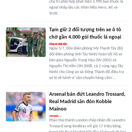
chủ trì phối hợp phát hiện 3.990 bao thuốc lá
ngoại nhập lậu các nhãn hiệu Hero, Jet và
Scott.
Tạm giữ 2 đối tượng trên xe ô tô
chở gần 4.000 gói thuốc lá ngoại
Ngày 5/7, Đồn Biên phòng Mỹ Thạnh Tây (Bộ
đội Biên phòng tỉnh Tây Ninh) hoàn tất hồ sơ
bàn giao Nguyễn Trung Hậu (SN 2005) và
Nguyễn Thị Hiền (SN 2008, cả 2 cùng ngụ Tây
Ninh) cho Công an xã Đông Thành để điều tra
xử lý về hành vi 'vận chuyển hàng cấm'...
Arsenal bán đứt Leandro Trossard,
Real Madrid săn đón Kobbie
Mainoo
Pháo thủ thành London chấp nhận để Leandro
Trossard sang Besiktas với giá 17 triệu bảng,