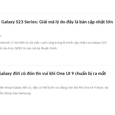
 Galaxy S23 Series: Giải mã lý do đây là bản cập nhật lớn
an
ndroid 17 dự kiến là cột mốc cuối cùng trong lộ trình cập nhật của Galaxy S23
về cấu trúc QPR2 là rào cản kỹ thuật chính.
laxy đời cũ đón tin vui khi One UI 9 chuẩn bị ra mắt
ện thoại Galaxy đời cũ, đây có thể là tin vui đáng chờ đợi khi One UI 9 được dự
iều dòng máy Samsung.