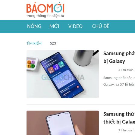
NÓNG
MỚI
VIDEO
CHỦ ĐỀ
TÌM KIẾM
S23
Samsung phát
bị Galaxy
3
liên quan
Samsung phát bản c
Galaxy, vá 57 lỗ hổ
Samsung thử 
thiết bị Gala
7
liên quan