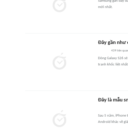
Samsung gần đây đã
mới nhất.
Đây gần như 
439
liên qua
Dòng Galaxy S26 sẽ
tranh khốc liệt nh
Đây là mẫu s
Sau 5 năm, iPhone t
Android khác về giá 