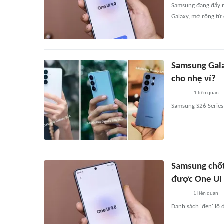
Samsung đang đẩy n
Galaxy, mở rộng từ
Samsung Gala
cho nhẹ ví?
1
liên quan
Samsung S26 Series
Samsung chốt 
được One UI 
1
liên quan
Danh sách 'đen' lộ 