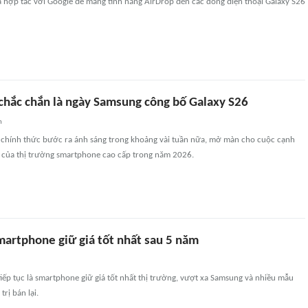
 hợp tác với Google để mang tính năng AirDrop đến các dòng điện thoại Galaxy S26
chắc chắn là ngày Samsung công bố Galaxy S26
n
 chính thức bước ra ánh sáng trong khoảng vài tuần nữa, mở màn cho cuộc cạnh
ất của thị trường smartphone cao cấp trong năm 2026.
martphone giữ giá tốt nhất sau 5 năm
iếp tục là smartphone giữ giá tốt nhất thị trường, vượt xa Samsung và nhiều mẫu
trị bán lại.