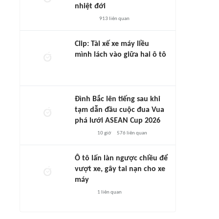
nhiệt đới
913
liên quan
Clip: Tài xế xe máy liều
mình lách vào giữa hai ô tô
Đình Bắc lên tiếng sau khi
tạm dẫn đầu cuộc đua Vua
phá lưới ASEAN Cup 2026
10 giờ
576
liên quan
Ô tô lấn làn ngược chiều để
vượt xe, gây tai nạn cho xe
máy
1
liên quan