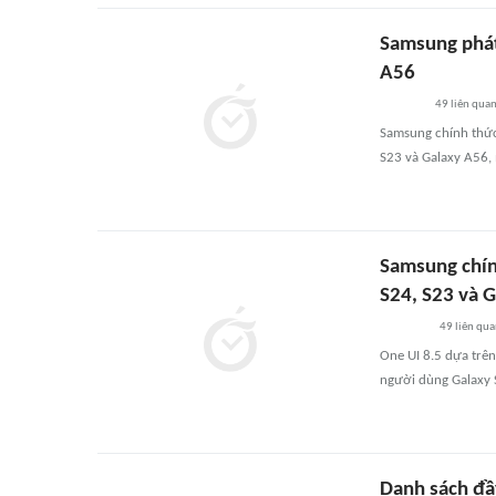
Samsung phát
A56
49
liên qua
Samsung chính thức
S23 và Galaxy A56, 
Samsung chín
S24, S23 và 
49
liên qu
One UI 8.5 dựa trê
người dùng Galaxy 
Danh sách đầ