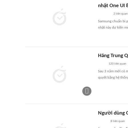
nhật One UI 
2
liên quan
Samsung chuẩn bị ph
nhật này dự kiến m
Hãng Trung Q
120
liên quan
Sau 3 năm mới có m
quyết bằng hệ thốn
Người dùng Ga
8
liên quan