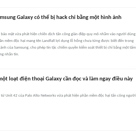
amsung Galaxy có thể bị hack chỉ bằng một hình ảnh
 bảo mật vừa phát hiện chiến dịch tấn công gián điệp quy mô nhắm vào người dùng
ần mềm độc hại mang tên Landfall lợi dụng lỗ hổng chưa từng được biết đến trong
 ảnh của Samsung, cho phép tin tặc chiếm quyền kiểm soát thiết bị chỉ bằng một tấm
ng nhắn tin.
ột loạt điện thoại Galaxy cần đọc và làm ngay điều này
 từ Unit 42 của Palo Alto Networks vừa phát hiện phần mềm độc hại tấn công người