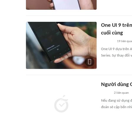
One UI 9 trên
cuối cùng
19
liên qu
One UI 9 dựa trên A
Series. Sự thay đổi 
Người dùng Ga
2
liên quan
Nếu đang sử dụng đi
đoán sẽ cập bến nh