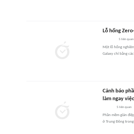
Lỗ hổng Zero-
5
liên quan
Một lỗ hổng nghiêm 
Galaxy chỉ bằng cá
Cảnh báo phầ
làm ngay việ
5
liên quan
Phần mềm gián điệp
ở Trung Đông trong