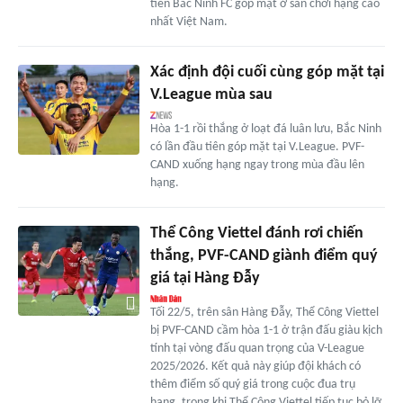
tiên Bắc Ninh FC góp mặt ở sân chơi hạng cao
nhất Việt Nam.
Xác định đội cuối cùng góp mặt tại
V.League mùa sau
Hòa 1-1 rồi thắng ở loạt đá luân lưu, Bắc Ninh
có lần đầu tiên góp mặt tại V.League. PVF-
CAND xuống hạng ngay trong mùa đầu lên
hạng.
Thể Công Viettel đánh rơi chiến
thắng, PVF-CAND giành điểm quý
giá tại Hàng Đẫy
Tối 22/5, trên sân Hàng Đẫy, Thể Công Viettel
bị PVF-CAND cầm hòa 1-1 ở trận đấu giàu kịch
tính tại vòng đấu quan trọng của V-League
2025/2026. Kết quả này giúp đội khách có
thêm điểm số quý giá trong cuộc đua trụ
hạng, trong khi Thể Công Viettel tiếp tục bỏ lỡ