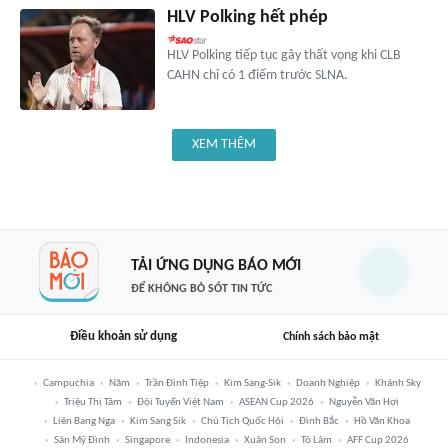
HLV Polking hết phép
HLV Polking tiếp tục gây thất vọng khi CLB
CAHN chỉ có 1 điểm trước SLNA.
XEM THÊM
TẢI ỨNG DỤNG BÁO MỚI
ĐỂ KHÔNG BỎ SÓT TIN TỨC
Điều khoản sử dụng
Chính sách bảo mật
Campuchia
Năm
Trần Đình Tiệp
Kim Sang-Sik
Doanh Nghiệp
Khánh Sky
Triệu Thị Tâm
Đội Tuyển Việt Nam
ASEAN Cup 2026
Nguyễn Văn Hợi
Liên Bang Nga
Kim Sang Sik
Chủ Tịch Quốc Hội
Đình Bắc
Hồ Văn Khoa
Sân Mỹ Đình
Singapore
Indonesia
Xuân Son
Tô Lâm
AFF Cup 2026