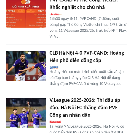
PVF CAND vs Thể Công Viettel:
Khắc nghiệt cho chủ nhà
18h00 ngày 8/11: PVF CAND (7 điểm, cuối
bảng) gặp Thể Công Viettel chỉ thua 1/9 trận ở
vòng 11 V-League 2025/26; trực tiếp FP T Play,
VTV5.
CLB Hà Nội 4-0 PVF-CAND: Hoàng
Hên phô diễn đẳng cấp
Hoàng Hên có màn trình diễn xuất sắc và lập
cú đúp bàn thắng giúp CLB Hà Nội dễ dàng
thắng đậm PVF-CAND ở vòng 10 V-League.
V.League 2025-2026: Thi đấu áp
đảo, Hà Nội FC thắng đậm PVF
Công an nhân dân
Tại vòng 9 V.League 2025-2026, Hà Nội FC có
cuộc tiếp đón PVF Công an nhân dân (CAND)