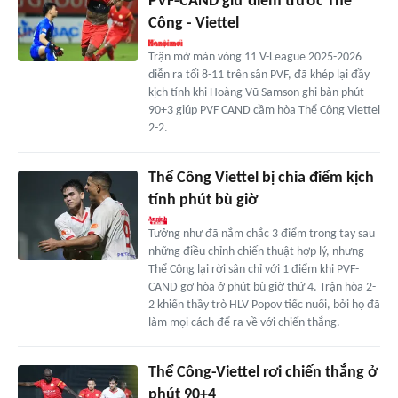
PVF-CAND giữ điểm trước Thể
Công - Viettel
Trận mở màn vòng 11 V-League 2025-2026
diễn ra tối 8-11 trên sân PVF, đã khép lại đầy
kịch tính khi Hoàng Vũ Samson ghi bàn phút
90+3 giúp PVF CAND cầm hòa Thể Công Viettel
2-2.
Thể Công Viettel bị chia điểm kịch
tính phút bù giờ
Tưởng như đã nắm chắc 3 điểm trong tay sau
những điều chỉnh chiến thuật hợp lý, nhưng
Thể Công lại rời sân chỉ với 1 điểm khi PVF-
CAND gỡ hòa ở phút bù giờ thứ 4. Trận hòa 2-
2 khiến thầy trò HLV Popov tiếc nuối, bởi họ đã
làm mọi cách để ra về với chiến thắng.
Thể Công-Viettel rơi chiến thắng ở
phút 90+4