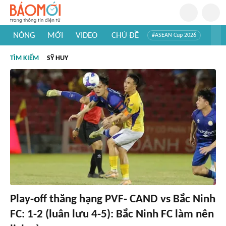
NÓNG
MỚI
VIDEO
CHỦ ĐỀ
#ASEAN Cup 2026
#Trí tuệ nhân tạo
#Mỹ - Iran
#Khám phá Việt Nam
TÌM KIẾM
SỸ HUY
#Khám phá thế giới
Play-off thăng hạng PVF- CAND vs Bắc Ninh
FC: 1-2 (luân lưu 4-5): Bắc Ninh FC làm nên