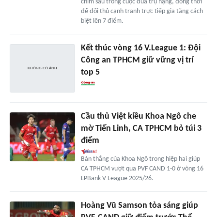
chìm sâu trong cuộc đua trụ hạng, đồng thời
để đối thủ cạnh tranh trực tiếp gia tăng cách
biệt lên 7 điểm.
Kết thúc vòng 16 V.League 1: Đội
Công an TPHCM giữ vững vị trí
top 5
Cầu thủ Việt kiều Khoa Ngô che
mờ Tiến Linh, CA TPHCM bỏ túi 3
điểm
Bàn thắng của Khoa Ngô trong hiệp hai giúp
CA TPHCM vượt qua PVF CAND 1-0 ở vòng 16
LPBank V-League 2025/26.
Hoàng Vũ Samson tỏa sáng giúp