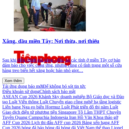
Xăng, dầu miền Tây: Nơi thừa, nơi thiếu
Sau khi điều chỉnh giá xăng - dầu, tại các tỉnh ở miền Tây cơ bản
đảm bảo cho việc cung ứng, nhưng cũng có tình trạng một số cửa
hàng treo biển hết xăng hoặc bán nhỏ giọt…
Xem thêm
Tải ứng dụng báo mới
Để không bỏ sót tin tức
Điều khoản sử dụng
Chính sách bảo mật
ASEAN Cup 2026
Khánh Sky
doanh nghiệp
Bộ Giáo dục và Đào
tạo
Luật Viễn thông
Luật Chuyển giao công nghệ
hạ tầng
logistic
Liên bang Nga
eo biển Hormuz
Luật Phát triển đô thị
năm
Luật
Giao dịch điện tử
phương tiện
Singapore
Tô Lâm
THPT Chuyên
Tuyên Quang
Campuchia
Indonesia
Iran
Hồ Văn Khoa
tháo gỡ
AFF Cup 2026
Lịch thi đấu AFF cup 2026
Bảng xếp hạng AFF
Cup 2026
bóng đá
báo bóng đá
bóng đá Việt Nam
thể thao
Lionel