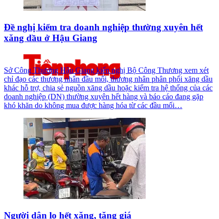
Đề nghị kiểm tra doanh nghiệp thường xuyên hết
xăng dầu ở Hậu Giang
Sở Công Thương Hậu Giang kiến nghị Bộ Công Thương xem xét
chỉ đạo các thương nhân đầu mối, thương nhân phân phối xăng dầu
khác hỗ trợ, chia sẻ nguồn xăng dầu hoặc kiểm tra hệ thống của các
doanh nghiệp (DN) thường xuyên hết hàng và báo cáo đang gặp
khó khăn do không mua được hàng hóa từ các đầu mối…
Người dân lo hết xăng, tăng giá