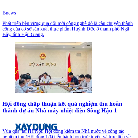
Bnews
Phát triển bền vững qua đổi mới công nghệ đó là câu chuyện thành
công của cơ sở sản xuất thực phẩm Huỳnh Đức ở thành phố Ngã
Bảy, tỉnh Hậu Giang.
Hội đồng chấp thuận kết quả nghiệm thu hoàn
thành dự án Nhà máy nhiệt điện Sông Hậu 1
Vừa qua, tại Hà Nội, Hội đồng kiểm tra Nhà nước về công tác
nghiệm thu (Hội đồng) đã tiến hành họp trực tuyến và trực tiếp về