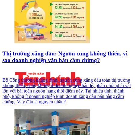
Thị trường xăng dầu: Nguồn cung không thiếu, vì
sao doanh nghiệp vẫn bán cầm chừng?
Bộ Công thương khẳng định, nguồn cung xăng dầu toàn thị trường
không thiếu, song không ít doanh nghiệp bán lẻ, phân phối phải vật
lộn với bài toán nguồn hàng thời điểm này. Tại nhiều tỉnh, thành
phố, không ít doanh nghiệp kinh doanh xăng dầu bán hàng cầm
chừng. Vậy đâu là nguyên nhân?