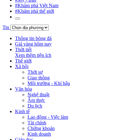
#Khám phá Việt Nam
#Khám phá thế giới
Tin
Thông tin bóng đá
Giá vàng hôm nay
Thời tiết
Xem thêm tiện ích
Thế giới
Xã hội
Thời sự
Giao thông
Môi trường - Khí hậu
Văn hóa
Nghệ thuật
Ẩm thực
Du lịch
Kinh tế
Lao động - Việc làm
Tài chính
Chứng khoán
Kinh doanh
Giáo dục