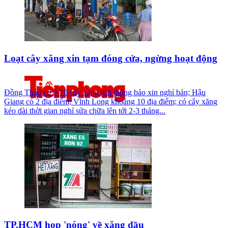
Loạt cây xăng xin tạm đóng cửa, ngừng hoạt động
Đồng Tháp có 9-10 cây xăng gửi thông báo xin nghỉ bán; Hậu
Giang có 2 địa điểm; Vĩnh Long khoảng 10 địa điểm; có cây xăng
kéo dài thời gian nghỉ sửa chữa lên tới 2-3 tháng...
TP.HCM họp 'nóng' về xăng dầu