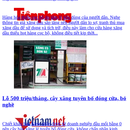
Hàng hóa thiếu cục bộ do tâm lý tiêu dùng của người dân. Nghe
thông tin giá xăng dầu sắp tăng nên người dân lo sợ, tranh thủ mua
xăng dầu để sử dụng và tích trữ, điều này làm cho cửa hàng xăng
dầu thiếu hụt hàng cục bộ, không điều tiết kịp thời...
Lỗ 500 triệu/tháng, cây xăng tuyên bố đóng cửa, bỏ
nghề
Chiết khấu bán hàng nhận được từ doanh nghiệp đầu mối bằng 0
nên cây bán xăng lẻ tuyên bố đóng cửa, không chấp nhận kinh