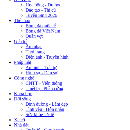
Học bổng - Du học
Đào tạo - Thi cử
Tuyển Sinh 2026
Thể thao
Bóng đá quốc tế
Bóng đá Việt Nam
Quần vợt
Giải trí
Âm nhạc
Thời trang
Điện ảnh - Truyền hình
Pháp luật
An ninh - Trật tự
Hình sự - Dân sự
Công nghệ
CNTT - Viễn thông
Thiết bị - Phần cứng
Khoa học
Đời sống
Dinh dưỡng - Làm đẹp
Tình yêu - Hôn nhân
Sức khỏe - Y tế
Xe cộ
Nhà đất