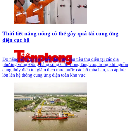
Thời tiết nắng nóng có thể gây quá tải cung ứng
điện cục bộ
Do nắng nóng gay gắt kéo dài, nhu cầu tiêu thụ điện tại các địa
phương vùng Đồng bằng sông Cửu Long tăng cao, trong khi nguồn
cung thủy điện tụt giảm theo mực nước các hồ mùa hạn, tạo áp lực
lớn lên hệ thống cung ứng điện toàn khu vực.