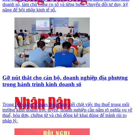
doanh số, làm chủ công cụ số và từng bước chuyển đổi tư duy, kỹ
năng để hội nhập kinh tế số.
Gỡ nút thắt cho cán bộ, doanh nghiệp địa phương
trong hành trình kinh doanh số
Trong bối cảnh cơ quan thuế đang siết chặt việc thu thuế trong môi
trường kinh doanh trực tuyến, doanh nghiệp cần nắm rõ nghĩa vụ về
thuế, hóa đơn, chứng từ và chủ động kê khai đúng để tránh rủi ro
pháp lý.