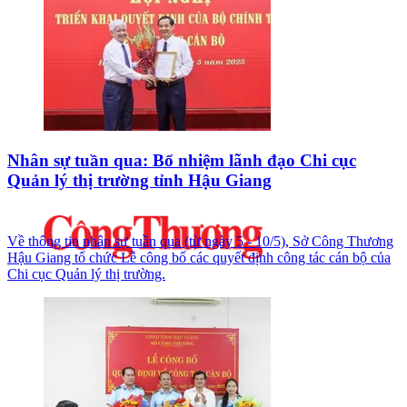
Nhân sự tuần qua: Bổ nhiệm lãnh đạo Chi cục
Quản lý thị trường tỉnh Hậu Giang
Về thông tin nhân sự tuần qua (từ ngày 5 - 10/5), Sở Công Thương
Hậu Giang tổ chức Lễ công bố các quyết định công tác cán bộ của
Chi cục Quản lý thị trường.