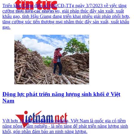
Triển khai Công điện số 610/CĐ-TTg ngày 3/7/2023 về việc tăng
cường thực hiện các nhiệm vụ, giải pháp thúc đẩy sản xuất, xuất
khẩu gạo, tỉnh Hậu Giang đang triển khai nhiều giải pháp phối hợp,
tăng cường xúc tiến thương mại nhằm thúc đẩy sản xuất, xuất khẩu
gạo.
Động lực phát triển năng lượng sinh khối ở Việt
Nam
Với hơn 14 triệu ha đất lâm nghiệp, Việt Nam là quốc gia có tiềm
năng nông - lâm nghiệp - là nền tảng để phát triển năng lượng sinh
khối, góp phần đảm bảo an ninh năng lượng.