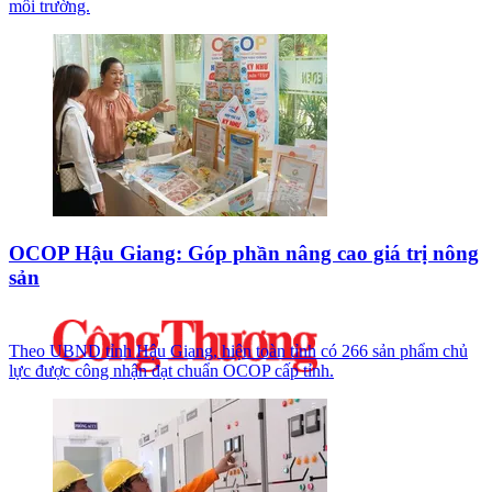
môi trường.
OCOP Hậu Giang: Góp phần nâng cao giá trị nông
sản
Theo UBND tỉnh Hậu Giang, hiện toàn tỉnh có 266 sản phẩm chủ
lực được công nhận đạt chuẩn OCOP cấp tỉnh.