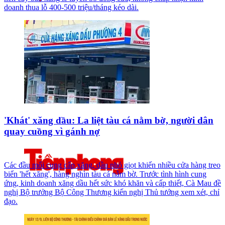
doanh thua lỗ 400-500 triệu/tháng kéo dài.
'Khát' xăng dầu: La liệt tàu cá nằm bờ, người dân
quay cuồng vì gánh nợ
Các đầu mối cung cấp xăng, dầu nhỏ giọt khiến nhiều cửa hàng treo
biển 'hết xăng', hàng nghìn tàu cá nằm bờ. Trước tình hình cung
ứng, kinh doanh xăng dầu hết sức khó khăn và cấp thiết, Cà Mau đề
nghị Bộ trưởng Bộ Công Thương kiến nghị Thủ tướng xem xét, chỉ
đạo.