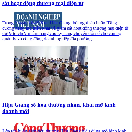
sát hoạt động thương mại điện tử
Trong 2 ngày 18-19/6 tại Hậu Giang, hội nghị tập huấn 'Tăng
cường năng lực triển khai và giám sát hoạt động thương mại điện tử'
được tổ chức nhằm nâng cao kỹ năng chuyển đổi số cho cán bộ
quản lý và cộng đồng doanh nghiệp địa phương.
Hậu Giang số hóa thương nhân, khai mở kinh
doanh mới
Lớp tập huấn giúp tiểu thương Hậu Giang hiểu đúng mô hình kinh