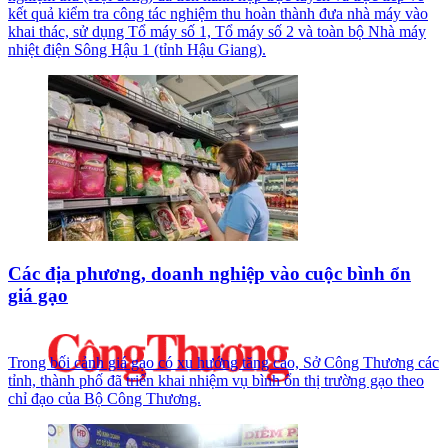
kết quả kiểm tra công tác nghiệm thu hoàn thành đưa nhà máy vào
khai thác, sử dụng Tổ máy số 1, Tổ máy số 2 và toàn bộ Nhà máy
nhiệt điện Sông Hậu 1 (tỉnh Hậu Giang).
Các địa phương, doanh nghiệp vào cuộc bình ổn
giá gạo
Trong bối cảnh giá gạo có xu hướng tăng cao, Sở Công Thương các
tỉnh, thành phố đã triển khai nhiệm vụ bình ổn thị trường gạo theo
chỉ đạo của Bộ Công Thương.