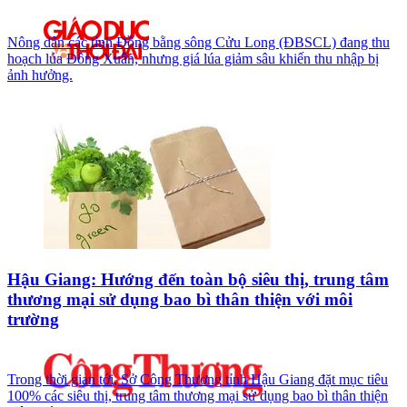
Nông dân các tỉnh Đồng bằng sông Cửu Long (ĐBSCL) đang thu
hoạch lúa Đông Xuân, nhưng giá lúa giảm sâu khiến thu nhập bị
ảnh hưởng.
Hậu Giang: Hướng đến toàn bộ siêu thị, trung tâm
thương mại sử dụng bao bì thân thiện với môi
trường
Trong thời gian tới, Sở Công Thương tỉnh Hậu Giang đặt mục tiêu
100% các siêu thị, trung tâm thương mại sử dụng bao bì thân thiện