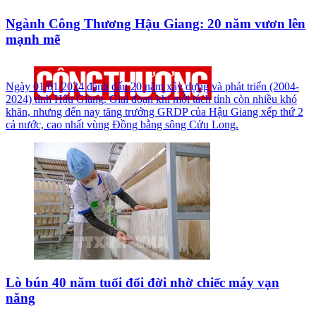
Ngành Công Thương Hậu Giang: 20 năm vươn lên
mạnh mẽ
Ngày 01/01/2024 đánh dấu 20 năm xây dựng và phát triển (2004-
2024) tỉnh Hậu Giang. Giai đoạn khi mới tách tỉnh còn nhiều khó
khăn, nhưng đến nay tăng trưởng GRDP của Hậu Giang xếp thứ 2
cả nước, cao nhất vùng Đồng bằng sông Cửu Long.
Lò bún 40 năm tuổi đổi đời nhờ chiếc máy vạn
năng