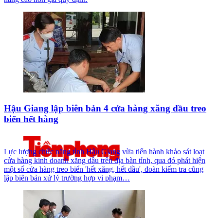
Hậu Giang lập biên bản 4 cửa hàng xăng dầu treo
biển hết hàng
Lực lượng chức năng tỉnh Hậu Giang vừa tiến hành khảo sát loạt
cửa hàng kinh doanh xăng dầu trên địa bàn tỉnh, qua đó phát hiện
một số cửa hàng treo biển 'hết xăng, hết dầu', đoàn kiểm tra cũng
lập biên bản xử lý trường hợp vi phạm…