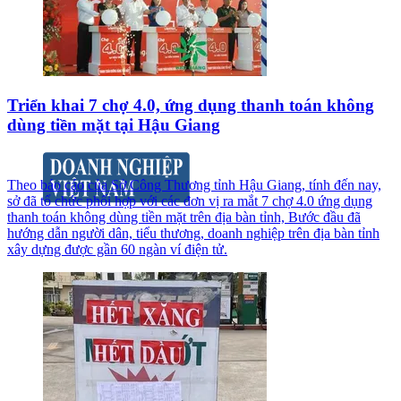
Triển khai 7 chợ 4.0, ứng dụng thanh toán không
dùng tiền mặt tại Hậu Giang
Theo báo cáo của Sở Công Thương tỉnh Hậu Giang, tính đến nay,
sở đã tổ chức phối hợp với các đơn vị ra mắt 7 chợ 4.0 ứng dụng
thanh toán không dùng tiền mặt trên địa bàn tỉnh, Bước đầu đã
hướng dẫn người dân, tiểu thương, doanh nghiệp trên địa bàn tỉnh
xây dựng được gần 60 ngàn ví điện tử.