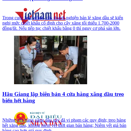
Trong cuộc họp 'nóng', các doanh nghiệp bán lẻ xăng dầu sẽ kiến
nghị mức chiết khấu cố định cho cây xăng tối thiểu 1.700-2000
đồng/lít. Nếu tiếp tục chiết khấu bằng 0 thì nguy cơ phá sản lớn.
Hậu Giang lập biên bản 4 cửa hàng xăng dầu treo
biển hết hàng
Những cửa hàng xăng dầu này đã vi phạm các quy định; treo bảng
hết xăng dầu, không niêm yết thời gian bán hàng; Niêm yết giá bán
hàng cao hơn giá quy định.