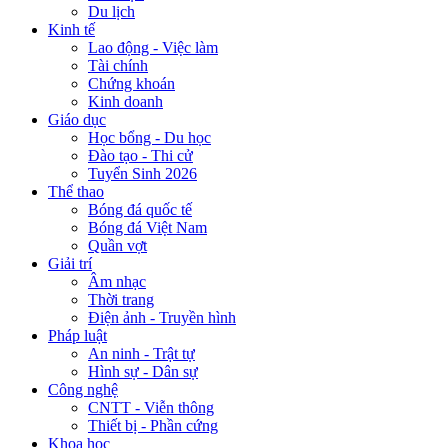
Du lịch
Kinh tế
Lao động - Việc làm
Tài chính
Chứng khoán
Kinh doanh
Giáo dục
Học bổng - Du học
Đào tạo - Thi cử
Tuyển Sinh 2026
Thể thao
Bóng đá quốc tế
Bóng đá Việt Nam
Quần vợt
Giải trí
Âm nhạc
Thời trang
Điện ảnh - Truyền hình
Pháp luật
An ninh - Trật tự
Hình sự - Dân sự
Công nghệ
CNTT - Viễn thông
Thiết bị - Phần cứng
Khoa học