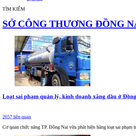
TÌM KIẾM
SỞ CÔNG THƯƠNG ĐỒNG N
Loạt sai phạm quản lý, kinh doanh xăng dầu ở Đồn
2657
liên quan
Cơ quan chức năng TP. Đồng Nai vừa phát hiện hàng loạt sai phạm tr