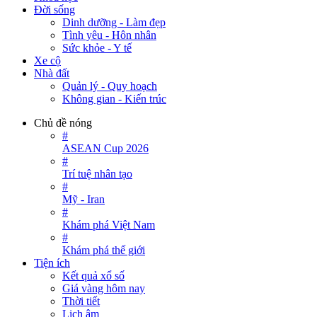
Đời sống
Dinh dưỡng - Làm đẹp
Tình yêu - Hôn nhân
Sức khỏe - Y tế
Xe cộ
Nhà đất
Quản lý - Quy hoạch
Không gian - Kiến trúc
Chủ đề nóng
#
ASEAN Cup 2026
#
Trí tuệ nhân tạo
#
Mỹ - Iran
#
Khám phá Việt Nam
#
Khám phá thế giới
Tiện ích
Kết quả xổ số
Giá vàng hôm nay
Thời tiết
Lịch âm