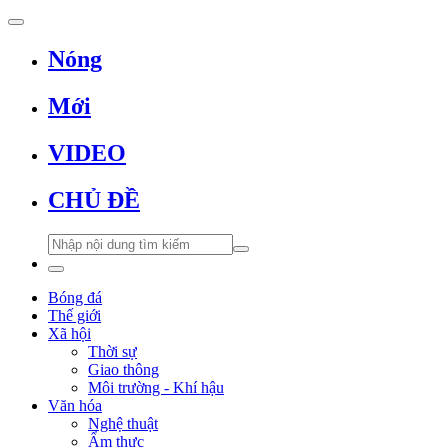
Nóng
Mới
VIDEO
CHỦ ĐỀ
Bóng đá
Thế giới
Xã hội
Thời sự
Giao thông
Môi trường - Khí hậu
Văn hóa
Nghệ thuật
Ẩm thực