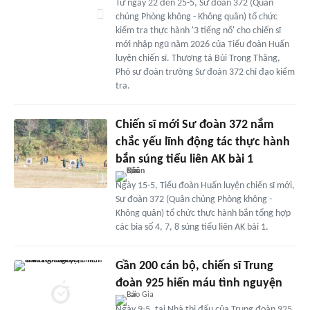
Từ ngày 22 đến 25-5, Sư đoàn 372 (Quân
chủng Phòng không - Không quân) tổ chức
kiểm tra thực hành '3 tiếng nổ' cho chiến sĩ
mới nhập ngũ năm 2026 của Tiểu đoàn Huấn
luyện chiến sĩ. Thượng tá Bùi Trọng Thăng,
Phó sư đoàn trưởng Sư đoàn 372 chỉ đạo kiểm
tra.
Chiến sĩ mới Sư đoàn 372 nắm
chắc yếu lĩnh động tác thực hành
bắn súng tiểu liên AK bài 1
Ngày 15-5, Tiểu đoàn Huấn luyện chiến sĩ mới,
Sư đoàn 372 (Quân chủng Phòng không -
Không quân) tổ chức thực hành bắn tổng hợp
các bia số 4, 7, 8 súng tiểu liên AK bài 1.
Gần 200 cán bộ, chiến sĩ Trung
đoàn 925 hiến máu tình nguyện
Ngày 9-5, tại Nhà thi đấu của Trung đoàn 925,