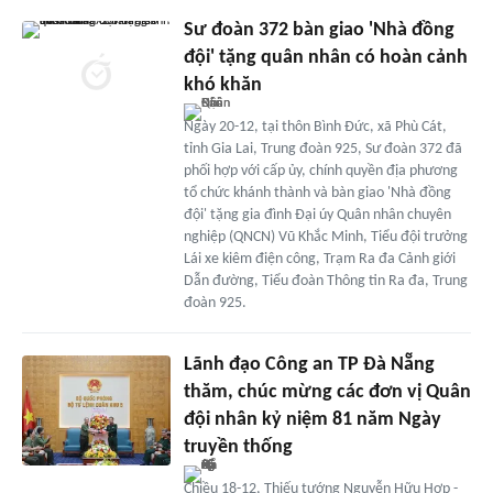
Sư đoàn 372 bàn giao 'Nhà đồng
đội' tặng quân nhân có hoàn cảnh
khó khăn
Ngày 20-12, tại thôn Bình Đức, xã Phù Cát,
tỉnh Gia Lai, Trung đoàn 925, Sư đoàn 372 đã
phối hợp với cấp ủy, chính quyền địa phương
tổ chức khánh thành và bàn giao 'Nhà đồng
đội' tặng gia đình Đại úy Quân nhân chuyên
nghiệp (QNCN) Vũ Khắc Minh, Tiểu đội trưởng
Lái xe kiêm điện công, Trạm Ra đa Cảnh giới
Dẫn đường, Tiểu đoàn Thông tin Ra đa, Trung
đoàn 925.
Lãnh đạo Công an TP Đà Nẵng
thăm, chúc mừng các đơn vị Quân
đội nhân kỷ niệm 81 năm Ngày
truyền thống
Chiều 18-12, Thiếu tướng Nguyễn Hữu Hợp -