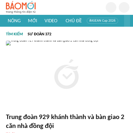
NÓNG
MỚI
VIDEO
CHỦ ĐỀ
#ASEAN Cup 2026
#Trí tuệ nhân tạo
#Mỹ - Iran
#Khám phá Việt Nam
TÌM KIẾM
SƯ ĐOÀN 372
#Khám phá thế giới
Trung đoàn 929 khánh thành và bàn giao 2
căn nhà đồng đội