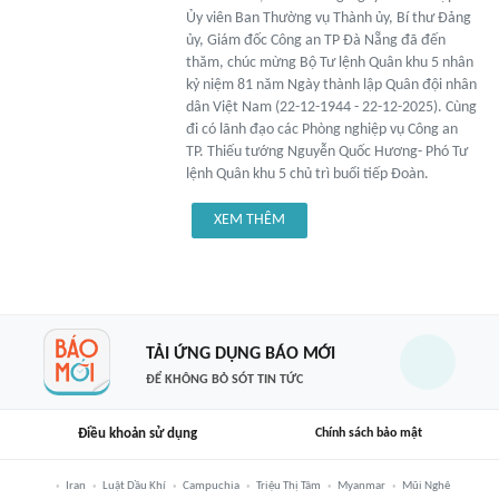
Ủy viên Ban Thường vụ Thành ủy, Bí thư Đảng
ủy, Giám đốc Công an TP Đà Nẵng đã đến
thăm, chúc mừng Bộ Tư lệnh Quân khu 5 nhân
kỷ niệm 81 năm Ngày thành lập Quân đội nhân
dân Việt Nam (22-12-1944 - 22-12-2025). Cùng
đi có lãnh đạo các Phòng nghiệp vụ Công an
TP. Thiếu tướng Nguyễn Quốc Hương- Phó Tư
lệnh Quân khu 5 chủ trì buổi tiếp Đoàn.
XEM THÊM
TẢI ỨNG DỤNG BÁO MỚI
ĐỂ KHÔNG BỎ SÓT TIN TỨC
Điều khoản sử dụng
Chính sách bảo mật
Iran
Luật Dầu Khí
Campuchia
Triệu Thị Tâm
Myanmar
Mũi Nghê