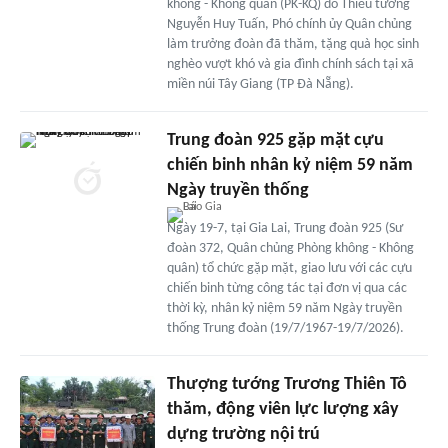
không - Không quân (PK-KQ) do Thiếu tướng
Nguyễn Huy Tuấn, Phó chính ủy Quân chủng
làm trưởng đoàn đã thăm, tặng quà học sinh
nghèo vượt khó và gia đình chính sách tại xã
miền núi Tây Giang (TP Đà Nẵng).
Trung đoàn 925 gặp mặt cựu
chiến binh nhân kỷ niệm 59 năm
Ngày truyền thống
Ngày 19-7, tại Gia Lai, Trung đoàn 925 (Sư
đoàn 372, Quân chủng Phòng không - Không
quân) tổ chức gặp mặt, giao lưu với các cựu
chiến binh từng công tác tại đơn vị qua các
thời kỳ, nhân kỷ niệm 59 năm Ngày truyền
thống Trung đoàn (19/7/1967-19/7/2026).
Thượng tướng Trương Thiên Tô
thăm, động viên lực lượng xây
dựng trường nội trú