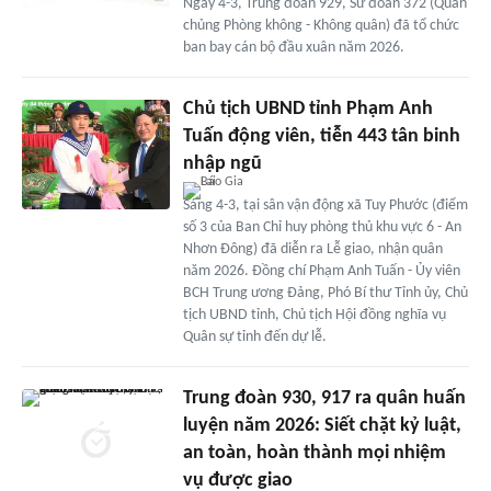
Ngày 4-3, Trung đoàn 929, Sư đoàn 372 (Quân
chủng Phòng không - Không quân) đã tổ chức
ban bay cán bộ đầu xuân năm 2026.
Chủ tịch UBND tỉnh Phạm Anh
Tuấn động viên, tiễn 443 tân binh
nhập ngũ
Sáng 4-3, tại sân vận động xã Tuy Phước (điểm
số 3 của Ban Chỉ huy phòng thủ khu vực 6 - An
Nhơn Đông) đã diễn ra Lễ giao, nhận quân
năm 2026. Đồng chí Phạm Anh Tuấn - Ủy viên
BCH Trung ương Đảng, Phó Bí thư Tỉnh ủy, Chủ
tịch UBND tỉnh, Chủ tịch Hội đồng nghĩa vụ
Quân sự tỉnh đến dự lễ.
Trung đoàn 930, 917 ra quân huấn
luyện năm 2026: Siết chặt kỷ luật,
an toàn, hoàn thành mọi nhiệm
vụ được giao