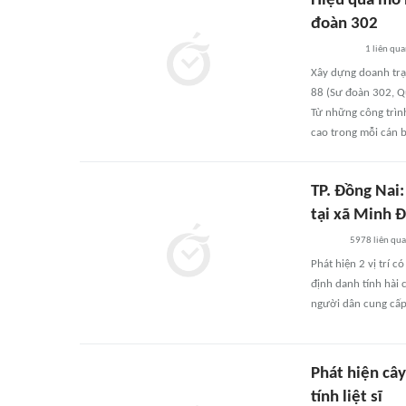
Hiệu quả mô h
đoàn 302
1
liên qu
Xây dựng doanh trại
88 (Sư đoàn 302, Qu
Từ những công trìn
cao trong mỗi cán bộ
TP. Đồng Nai:
tại xã Minh 
5978
liên qu
Phát hiện 2 vị trí c
định danh tính hài c
người dân cung cấp 
Phát hiện câ
tính liệt sĩ