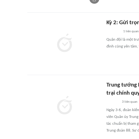
Kỳ 2: Gửi trọ
1
liên quan
Quân đội là một trư
đình cũng yên tâm, 
Trung tướng L
trại chính qu
3
liên quan
Ngày 3-6, đoàn kiể
viên Quân ủy Trung
tác chuẩn bị tham g
Trung đoàn 88, Sư 