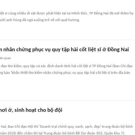
t liệt sĩ cùng nhiều di vật được phát hiện tại xã Minh Đức, TP Đồng Nai đã mở thêm hy
ời anh hùng đã ngã xuống trở về với quê hương.
m nhân chứng phục vụ quy tập hài cốt liệt sĩ ở Đồng Nai
iên quan
đạo tìm kiếm, quy tập và xác định danh tính hài cốt liệt sĩ TP Đồng Nai (Ban Chỉ đạo
ng báo 'khẩn thiết tìm kiếm nhân chứng phục vụ quy tập hài cốt liệt sĩ trên địa bàn
ơi ở, sinh hoạt cho bộ đội
 Nai, Ban Chỉ đạo Hội thi 'Doanh trại chính quy, xanh, sạch, đẹp' trung đoàn bộ binh
năm 2026 đến chấm thi tại Trung đoàn bộ binh 88 (Sư đoàn 302, Quân khu 7).