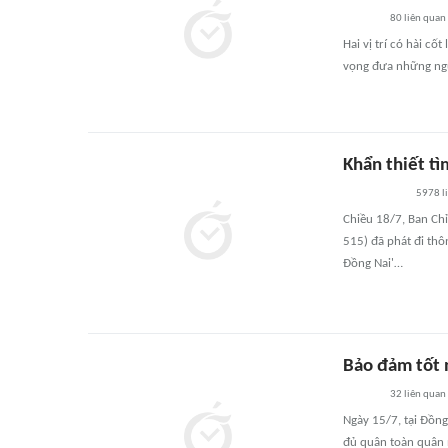
80
liên quan
Hai vị trí có hài cố
vọng đưa những ngư
Khẩn thiết tì
5978
l
Chiều 18/7, Ban Chỉ 
515) đã phát đi thô
Đồng Nai'…
Bảo đảm tốt n
32
liên quan
Ngày 15/7, tại Đồng
đủ quân toàn quân 