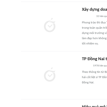
Xây dựng doan
32
liên q
Phong trào thi đua 
trong toàn quân tri
dựng môi trường vă
làm đẹp hơn không g
tốt nhiệm vụ.
TP Đồng Nai t
5978
liên qu
Theo thông tin từ B
hài cốt liệt sĩ TP Đ
Đồng Nai.