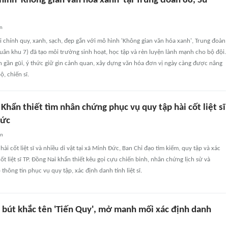
ình 'Không gian văn hóa xanh' tại Trung đoàn 88, Sư
an
 chính quy, xanh, sạch, đẹp gắn với mô hình 'Không gian văn hóa xanh', Trung đoàn
ân khu 7) đã tạo môi trường sinh hoạt, học tập và rèn luyện lành mạnh cho bộ đội.
h gần gũi, ý thức giữ gìn cảnh quan, xây dựng văn hóa đơn vị ngày càng được nâng
, chiến sĩ.
 Khẩn thiết tìm nhân chứng phục vụ quy tập hài cốt liệt sĩ
Đức
an
ó hài cốt liệt sĩ và nhiều di vật tại xã Minh Đức, Ban Chỉ đạo tìm kiếm, quy tập và xác
ốt liệt sĩ TP. Đồng Nai khẩn thiết kêu gọi cựu chiến binh, nhân chứng lịch sử và
thông tin phục vụ quy tập, xác định danh tính liệt sĩ.
y bút khắc tên 'Tiến Quy', mở manh mối xác định danh