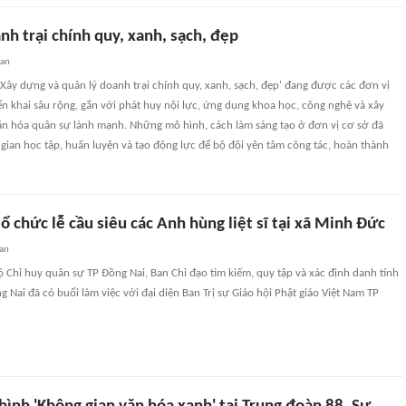
h trại chính quy, xanh, sạch, đẹp
uan
'Xây dựng và quản lý doanh trại chính quy, xanh, sạch, đẹp' đang được các đơn vị
ển khai sâu rộng, gắn với phát huy nội lực, ứng dụng khoa học, công nghệ và xây
n hóa quân sự lành mạnh. Những mô hình, cách làm sáng tạo ở đơn vị cơ sở đã
ian học tập, huấn luyện và tạo động lực để bộ đội yên tâm công tác, hoàn thành
ổ chức lễ cầu siêu các Anh hùng liệt sĩ tại xã Minh Đức
an
ộ Chỉ huy quân sự TP Đồng Nai, Ban Chỉ đạo tìm kiếm, quy tập và xác định danh tính
ồng Nai đã có buổi làm việc với đại diện Ban Trị sự Giáo hội Phật giáo Việt Nam TP