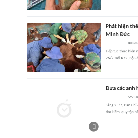
Phát hiện thê
Minh Đức
80
liên
Tiếp tục thực hiện 
26/7 Đội K72, Bộ C
Đưa các anh h
5978
l
Sáng 25/7, Ban Chỉ
tìm kiếm, quy tập hà