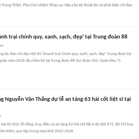
 Trọng Thiện, Phó Chủ nhiệm Tổng cục Hậu cần-Kỹ thuật dự và phát biểu chỉ đạo.
nh trại chính quy, xanh, sạch, đẹp' tại Trung đoàn 88
uan
g tác Ban chỉ đạo Hội thi 'Doanh trại chính quy, xanh, sạch, đẹp'' trung đoàn bộ
quân năm 2026 đã chấm thi tại Trung đoàn 88 (Sư đoàn 302, Quân khu 7).
 Nguyễn Văn Thắng dự lễ an táng 63 hài cốt liệt sĩ tại
n
ai tổ chức lễ viếng, truy điệu và an táng 63 hài cốt liệt sĩ do Đội K72, Bộ Chỉ huy
tìm kiếm, quy tập trong mùa khô 2025-2026.