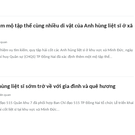
m mộ tập thể cùng nhiều di vật của Anh hùng liệt sĩ ở xã
 quan
nhiệm vụ tìm kiếm, quy tập hài cốt các Anh hùng liệt sĩ ở khu vực xã Minh Đức, ngày
hỉ huy Quân sự (CHQS) TP Đồng Nai đã xác định thêm một mộ tập thể…
ùng liệt sĩ sớm trở về với gia đình và quê hương
iên quan
 đạo 515 Quân khu 7 đã phối hợp Ban Chỉ đạo 515 TP Đồng Nai tổ chức Lễ triển khai
i cốt liệt sĩ tại khu vực xã Minh Đức…