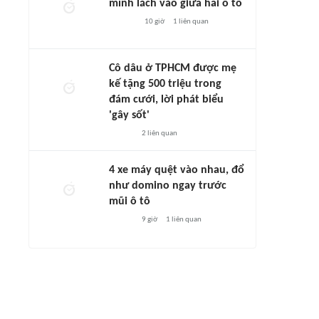
mình lách vào giữa hai ô tô
10 giờ
1
liên quan
Cô dâu ở TPHCM được mẹ
kế tặng 500 triệu trong
đám cưới, lời phát biểu
'gây sốt'
2
liên quan
4 xe máy quệt vào nhau, đổ
như domino ngay trước
mũi ô tô
9 giờ
1
liên quan