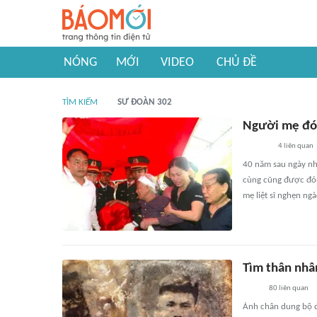
NÓNG
MỚI
VIDEO
CHỦ ĐỀ
TÌM KIẾM
SƯ ĐOÀN 302
Người mẹ đón 
4
liên quan
40 năm sau ngày nh
cùng cũng được đón
mẹ liệt sĩ nghẹn ng
Tìm thân nhân
80
liên quan
Ảnh chân dung bộ độ