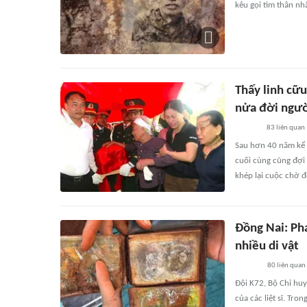
kêu gọi tìm thân nhâ
Thấy linh cữu
nửa đời ngườ
83
liên quan
Sau hơn 40 năm kể t
cuối cùng cũng đợi 
khép lại cuộc chờ đ
Đồng Nai: Phá
nhiều di vật
80
liên quan
Đội K72, Bộ Chỉ hu
của các liệt sĩ. Tro