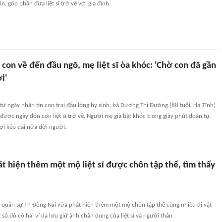
n, góp phần đưa liệt sĩ trở về với gia đình.
 con về đến đầu ngõ, mẹ liệt sĩ òa khóc: 'Chờ con đã gần
i'
ừ ngày nhận tin con trai đầu lòng hy sinh, bà Dương Thị Đường (88 tuổi, Hà Tĩnh)
được ngày đón con liệt sĩ trở về. Người mẹ già bật khóc trong giây phút đoàn tụ,
ợi kéo dài nửa đời người.
t hiện thêm một mộ liệt sĩ được chôn tập thể, tìm thấy
y quân sự TP Đồng Nai vừa phát hiện thêm một mộ chôn tập thể cùng nhiều di vật
ng số đó có hai ví da lưu giữ ảnh chân dung của liệt sĩ và người thân.