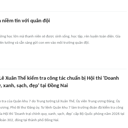
n niềm tin với quân đội
ờng học lớn mà thanh niên sẽ được sinh sống, học tập, rèn luyện toàn diện. Gia
tin tưởng và sẵn sàng gửi con em vào môi trường quân đội.
ê Xuân Thế kiểm tra công tác chuẩn bị Hội thi 'Doanh
y, xanh, sạch, đẹp' tại Đồng Nai
m tra của Quân khu 7 do Trung tướng Lê Xuân Thế, Ủy viên Trung ương Đảng, Ủy
 ương, Phó Bí thư Đảng ủy, Tư lệnh Quân khu 7 làm trưởng đoàn đã kiểm tra công
ia Hội thi 'Doanh trại chính quy, xanh, sạch, đẹp' cấp Bộ Quốc phòng năm 2026 tại
đoàn 302, đóng tại thành phố Đồng Nai.