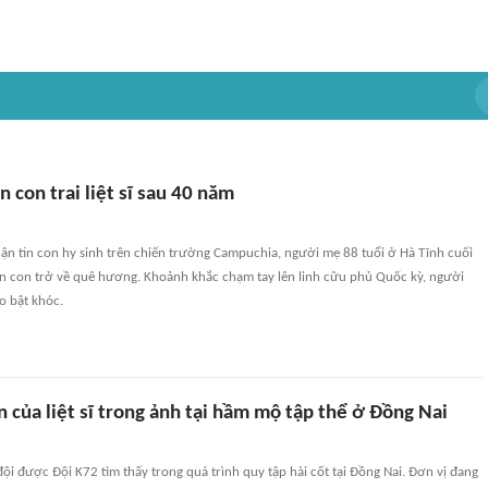
con trai liệt sĩ sau 40 năm
ận tin con hy sinh trên chiến trường Campuchia, người mẹ 88 tuổi ở Hà Tĩnh cuối
 con trở về quê hương. Khoảnh khắc chạm tay lên linh cữu phủ Quốc kỳ, người
ào bật khóc.
 của liệt sĩ trong ảnh tại hầm mộ tập thể ở Đồng Nai
i được Đội K72 tìm thấy trong quá trình quy tập hài cốt tại Đồng Nai. Đơn vị đang