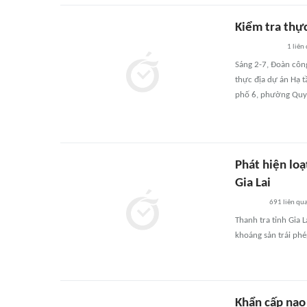
Kiểm tra thự
1
liên
Sáng 2-7, Đoàn côn
thực địa dự án Hạ t
phố 6, phường Quy
Phát hiện loạ
Gia Lai
691
liên qu
Thanh tra tỉnh Gia 
khoáng sản trái phé
Khẩn cấp nạo