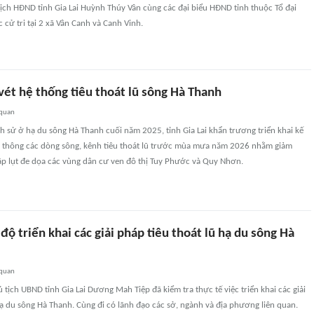
ịch HĐND tỉnh Gia Lai Huỳnh Thúy Vân cùng các đại biểu HĐND tỉnh thuộc Tổ đại
c cử tri tại 2 xã Vân Canh và Canh Vinh.
vét hệ thống tiêu thoát lũ sông Hà Thanh
 quan
ịch sử ở hạ du sông Hà Thanh cuối năm 2025, tỉnh Gia Lai khẩn trương triển khai kế
i thông các dòng sông, kênh tiêu thoát lũ trước mùa mưa năm 2026 nhằm giảm
ập lụt đe dọa các vùng dân cư ven đô thị Tuy Phước và Quy Nhơn.
 độ triển khai các giải pháp tiêu thoát lũ hạ du sông Hà
 quan
 tịch UBND tỉnh Gia Lai Dương Mah Tiệp đã kiểm tra thực tế việc triển khai các giải
hạ du sông Hà Thanh. Cùng đi có lãnh đạo các sở, ngành và địa phương liên quan.