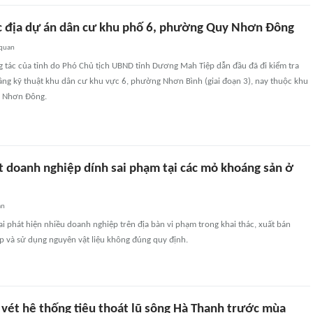
c địa dự án dân cư khu phố 6, phường Quy Nhơn Đông
 quan
g tác của tỉnh do Phó Chủ tịch UBND tỉnh Dương Mah Tiệp dẫn đầu đã đi kiểm tra
ầng kỹ thuật khu dân cư khu vực 6, phường Nhơn Bình (giai đoạn 3), nay thuộc khu
 Nhơn Đông.
t doanh nghiệp dính sai phạm tại các mỏ khoáng sản ở
an
Lai phát hiện nhiều doanh nghiệp trên địa bàn vi phạm trong khai thác, xuất bán
p và sử dụng nguyên vật liệu không đúng quy định.
 vét hệ thống tiêu thoát lũ sông Hà Thanh trước mùa