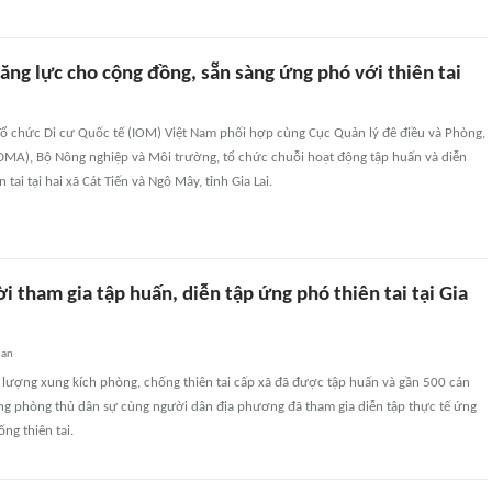
ng lực cho cộng đồng, sẵn sàng ứng phó với thiên tai
Tổ chức Di cư Quốc tế (IOM) Việt Nam phối hợp cùng Cục Quản lý đê điều và Phòng,
DDMA), Bộ Nông nghiệp và Môi trường, tổ chức chuỗi hoạt động tập huấn và diễn
 tai tại hai xã Cát Tiến và Ngô Mây, tỉnh Gia Lai.
 tham gia tập huấn, diễn tập ứng phó thiên tai tại Gia
uan
 lượng xung kích phòng, chống thiên tai cấp xã đã được tập huấn và gần 500 cán
ợng phòng thủ dân sự cùng người dân địa phương đã tham gia diễn tập thực tế ứng
ng thiên tai.