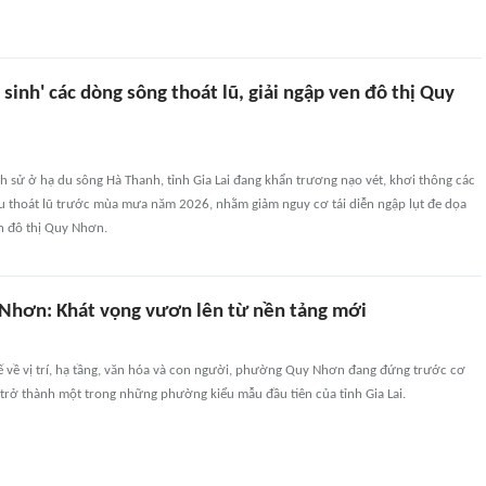
 sinh' các dòng sông thoát lũ, giải ngập ven đô thị Quy
ịch sử ở hạ du sông Hà Thanh, tỉnh Gia Lai đang khẩn trương nạo vét, khơi thông các
êu thoát lũ trước mùa mưa năm 2026, nhằm giảm nguy cơ tái diễn ngập lụt đe dọa
n đô thị Quy Nhơn.
hơn: Khát vọng vươn lên từ nền tảng mới
hế về vị trí, hạ tầng, văn hóa và con người, phường Quy Nhơn đang đứng trước cơ
 trở thành một trong những phường kiểu mẫu đầu tiên của tỉnh Gia Lai.