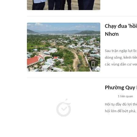
Chạy đua 'hồi
Nhơn
Sau trận ngập lụt l
dòng sông, kênh ti
các vùng dân cư ve
Phường Quy N
1
liên quan
Hội tụ đầy đủ lợi t
hội lớn để bứt phá,