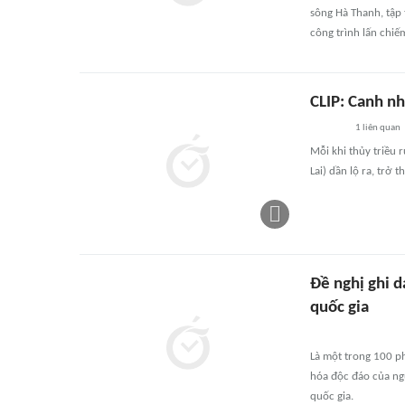
sông Hà Thanh, tập 
công trình lấn chiế
CLIP: Canh nhị
1
liên quan
Mỗi khi thủy triều 
Lai) dần lộ ra, trở
Đề nghị ghi d
quốc gia
Là một trong 100 ph
hóa độc đáo của ngư
quốc gia.