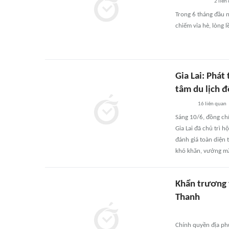
2
liên
Trong 6 tháng đầu 
chiếm vỉa hè, lòng 
Gia Lai: Phá
tâm du lịch đ
16
liên quan
Sáng 10/6, đồng chí
Gia Lai đã chủ trì 
đánh giá toàn diện t
khó khăn, vướng mắc
Khẩn trương t
Thanh
Chính quyền địa phư