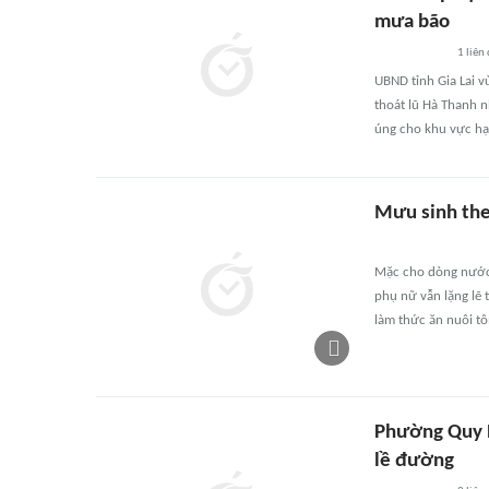
mưa bão
1
liên
UBND tỉnh Gia Lai v
thoát lũ Hà Thanh n
úng cho khu vực h
Mưu sinh th
Mặc cho dòng nước
phụ nữ vẫn lặng lẽ 
làm thức ăn nuôi t
Phường Quy N
lề đường