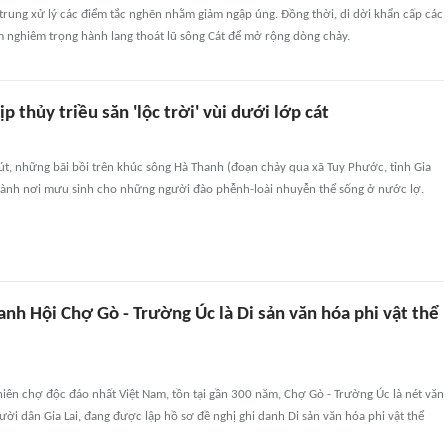
trung xử lý các điểm tắc nghẽn nhằm giảm ngập úng. Đồng thời, di dời khẩn cấp các
m nghiêm trọng hành lang thoát lũ sông Cát để mở rộng dòng chảy.
p thủy triều săn 'lộc trời' vùi dưới lớp cát
rút, những bãi bồi trên khúc sông Hà Thanh (đoạn chảy qua xã Tuy Phước, tỉnh Gia
 thành nơi mưu sinh cho những người đào phễnh-loài nhuyễn thể sống ở nước lợ.
anh Hội Chợ Gò - Trường Úc là Di sản văn hóa phi vật thể
iên chợ độc đáo nhất Việt Nam, tồn tại gần 300 năm, Chợ Gò - Trường Úc là nét văn
ời dân Gia Lai, đang được lập hồ sơ đề nghị ghi danh Di sản văn hóa phi vật thể