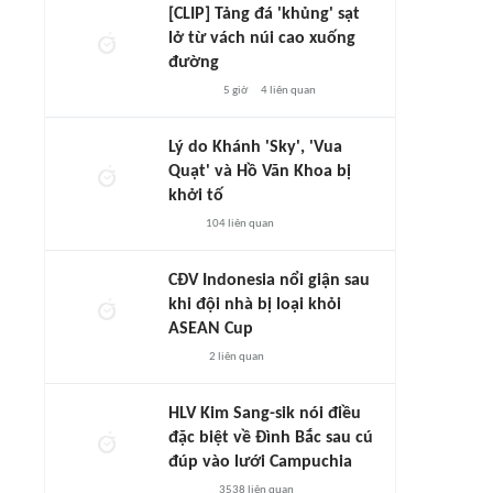
[CLIP] Tảng đá 'khủng' sạt
lở từ vách núi cao xuống
đường
5 giờ
4
liên quan
Lý do Khánh 'Sky', 'Vua
Quạt' và Hồ Văn Khoa bị
khởi tố
104
liên quan
CĐV Indonesia nổi giận sau
khi đội nhà bị loại khỏi
ASEAN Cup
2
liên quan
HLV Kim Sang-sik nói điều
đặc biệt về Đình Bắc sau cú
đúp vào lưới Campuchia
3538
liên quan