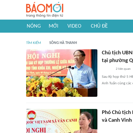
NÓNG
MỚI
VIDEO
CHỦ ĐỀ
TÌM KIẾM
SÔNG HÀ THANH
Chủ tịch UBND
tại phường 
2
liên quan
Sau Kỳ họp thứ 5 HĐ
Anh Tuấn cùng các đ
Phó Chủ tịch
và Canh Vinh