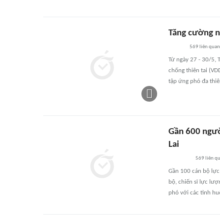
Tăng cường nă
569
liên quan
Từ ngày 27 - 30/5, 
chống thiên tai (V
tập ứng phó đa thiên
Gần 600 người
Lai
569
liên q
Gần 100 cán bộ lực
bộ, chiến sĩ lực lư
phó với các tình huố