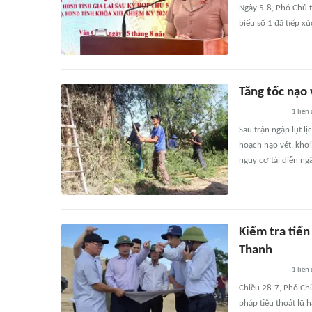
Ngày 5-8, Phó Chủ t
biểu số 1 đã tiếp xú
Tăng tốc nạo 
1
liên
Sau trận ngập lụt l
hoạch nạo vét, khơ
nguy cơ tái diễn ng
Kiểm tra tiến
Thanh
1
liên
Chiều 28-7, Phó Chủ
pháp tiêu thoát lũ 