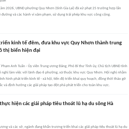
 quan
năm 2026, UBND phường Quy Nhơn (tỉnh Gia Lai) đã xử phạt 25 trường hợp lấn
lề đường và các hành vi xâm phạm, sử dụng trái phép khu vực công cộng.
t triển kinh tế đêm, đưa khu vực Quy Nhơn thành trung
ô thị biển hiện đại
 Phạm Anh Tuấn - Ủy viên Trung ương Đảng, Phó Bí thư Tỉnh ủy, Chủ tịch UBND tỉnh
hội nghị làm việc với lãnh đạo 6 phường, xã thuộc khu vực Quy Nhơn. Hội nghị nhằm
ình hình phát triển kinh tế - xã hội, tiến độ triển khai quy hoạch, đồng thời tháo gỡ
 và định hướng các giải pháp tạo đột phá phát triển cho toàn khu vực.
hực hiện các giải pháp tiêu thoát lũ hạ du sông Hà
ơng và các sở, ngành đang khẩn trương triển khai các giải pháp tiêu thoát lũ hạ du