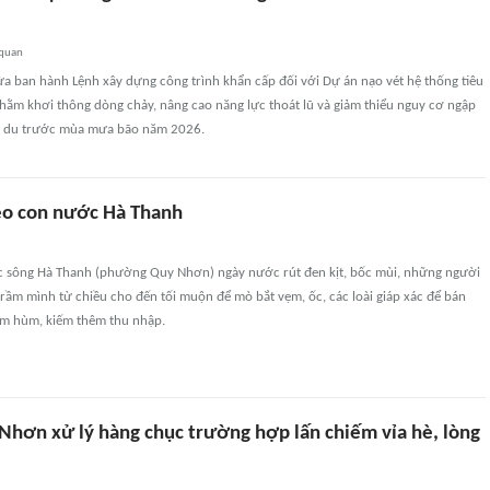
 quan
ừa ban hành Lệnh xây dựng công trình khẩn cấp đối với Dự án nạo vét hệ thống tiêu
hằm khơi thông dòng chảy, nâng cao năng lực thoát lũ và giảm thiểu nguy cơ ngập
ạ du trước mùa mưa bão năm 2026.
eo con nước Hà Thanh
 sông Hà Thanh (phường Quy Nhơn) ngày nước rút đen kịt, bốc mùi, những người
trầm mình từ chiều cho đến tối muộn để mò bắt vẹm, ốc, các loài giáp xác để bán
ôm hùm, kiếm thêm thu nhập.
hơn xử lý hàng chục trường hợp lấn chiếm vỉa hè, lòng