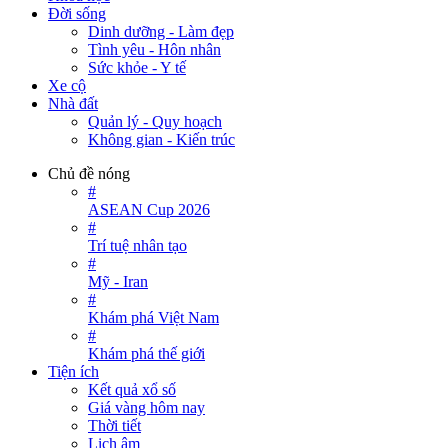
Đời sống
Dinh dưỡng - Làm đẹp
Tình yêu - Hôn nhân
Sức khỏe - Y tế
Xe cộ
Nhà đất
Quản lý - Quy hoạch
Không gian - Kiến trúc
Chủ đề nóng
#
ASEAN Cup 2026
#
Trí tuệ nhân tạo
#
Mỹ - Iran
#
Khám phá Việt Nam
#
Khám phá thế giới
Tiện ích
Kết quả xổ số
Giá vàng hôm nay
Thời tiết
Lịch âm