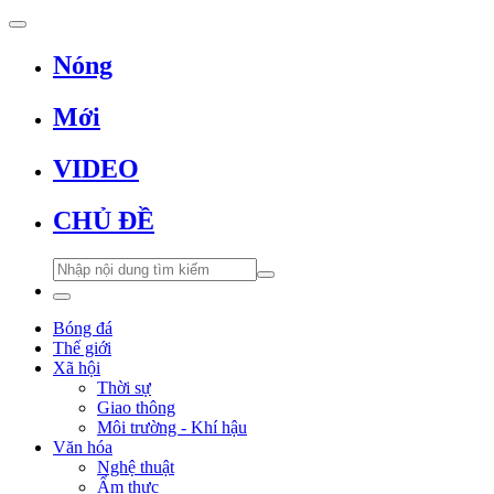
Nóng
Mới
VIDEO
CHỦ ĐỀ
Bóng đá
Thế giới
Xã hội
Thời sự
Giao thông
Môi trường - Khí hậu
Văn hóa
Nghệ thuật
Ẩm thực