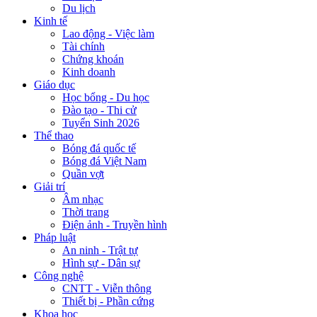
Du lịch
Kinh tế
Lao động - Việc làm
Tài chính
Chứng khoán
Kinh doanh
Giáo dục
Học bổng - Du học
Đào tạo - Thi cử
Tuyển Sinh 2026
Thể thao
Bóng đá quốc tế
Bóng đá Việt Nam
Quần vợt
Giải trí
Âm nhạc
Thời trang
Điện ảnh - Truyền hình
Pháp luật
An ninh - Trật tự
Hình sự - Dân sự
Công nghệ
CNTT - Viễn thông
Thiết bị - Phần cứng
Khoa học