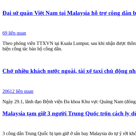
Đại sứ quán Việt Nam tại Malaysia hỗ trợ công dân b
69
liên quan
Theo phóng viên TTXVN tại Kuala Lumpur, sau khi nhận được thông t
hiện công tác bảo hộ công dân.
Chở nhiều khách nước ngoài, tài xế taxi chủ động nh
20612
liên quan
Ngày 29.1, lãnh đạo Bệnh viện Đa khoa Khu vực Quảng Nam (đóng tại
Malaysia tạm giữ 3 người Trung Quốc trốn cách ly d
3 công dân Trung Quốc bị tạm giữ ở sân bay Malaysia do tự ý rời khỏi