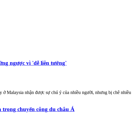
ng ngược vì 'dễ liên tưởng'
ay ở Malaysia nhận được sự chú ý của nhiều người, nhưng bị chê nhiề
 trong chuyến công du châu Á