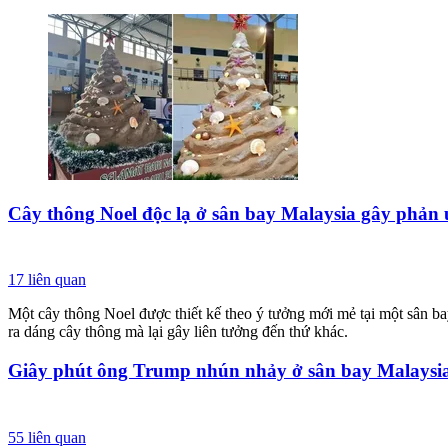
Cây thông Noel độc lạ ở sân bay Malaysia gây phản ứ
17
liên quan
Một cây thông Noel được thiết kế theo ý tưởng mới mẻ tại một sân b
ra dáng cây thông mà lại gây liên tưởng đến thứ khác.
Giây phút ông Trump nhún nhảy ở sân bay Malaysia
55
liên quan