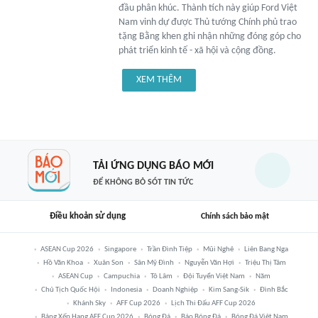
đầu phân khúc. Thành tích này giúp Ford Việt
Nam vinh dự được Thủ tướng Chính phủ trao
tặng Bằng khen ghi nhận những đóng góp cho
phát triển kinh tế - xã hội và cộng đồng.
XEM THÊM
TẢI ỨNG DỤNG BÁO MỚI
ĐỂ KHÔNG BỎ SÓT TIN TỨC
Điều khoản sử dụng
Chính sách bảo mật
ASEAN Cup 2026
Singapore
Trần Đình Tiệp
Mũi Nghê
Liên Bang Nga
Hồ Văn Khoa
Xuân Son
Sân Mỹ Đình
Nguyễn Văn Hợi
Triệu Thị Tâm
ASEAN Cup
Campuchia
Tô Lâm
Đội Tuyển Việt Nam
Năm
Chủ Tịch Quốc Hội
Indonesia
Doanh Nghiệp
Kim Sang-Sik
Đình Bắc
Khánh Sky
AFF Cup 2026
Lịch Thi Đấu AFF Cup 2026
Bảng Xếp Hạng AFF Cup 2026
Bóng Đá
Báo Bóng Đá
Bóng Đá Việt Nam