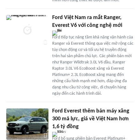
minh hơn cùng thiết kế được làm mới.
Ford Việt Nam ra mắt Ranger,
Everest V6 với công nghệ mới
Ford tiếp tục nâng tầm khả năng vận hành của
Ranger và Everest thông qua việc mở rộng các
tùy chọn động cơ và tối ưu hệ truyền động
trên hai sản phẩm chủ lực. Các phiên bản mới
như Ranger Wildtrak 3.0L V6 dầu, Ranger
Raptor 3.0L V6 EcoBoost xăng và Everest
Platinum+ 2.3L EcoBoost xăng mang đến
những cấu hình mạnh mẽ hơn, đáp ứng đa
dạng nhu cầu từ công việc, di chuyển hàng
ngày đến các hành trình dài.
Ford Everest thêm bản máy xăng
300 mã lực, giá về Việt Nam hơn
1,6 tỷ đồng
Ford bổ sung phiên bản Everest Platinum+