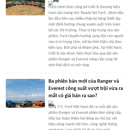
Ford chính thức công bố triết lý thương hiệu
toàn cầu mang tên 'Ready Set Ford', đánh dấu
lần đầu tiên sau nhiều thập kỷ hãng thiết lập
một định hướng chung xuyên suốt trên toàn
bộ các thị trường. Thay vì tập trung vào sản
phẩm, Ford chuyển hướng sang đặt con người
vào vị trí trọng tâm, với ba tinh thần chủ đạo:
Kiến tạo, Bứt phá và Khám phá. Tại Việt Nam,
triết lý này được hiện thực hóa qua dải sản
phẩm Ranger và Everest nâng cấp cùng hệ
sinh thái dịch vụ mở rộng.
Ba phiên bản mới của Ranger và
Everest công suất vượt trội vừa ra
mắt có giá bán ra sao?
Sáng 7/5, Ford Việt Nam đã ra mắt dải sản
phẩm Ranger và Everest phiên bản nâng cấp,
tiếp tục hoàn thiện hai dòng xe chủ lực với
hiệu năng mạnh mẽ hơn, công nghệ thông