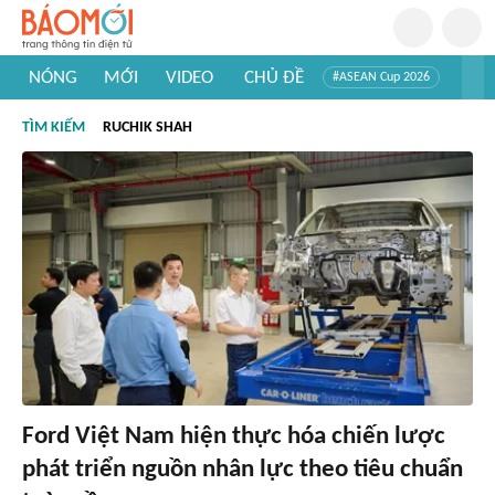
NÓNG
MỚI
VIDEO
CHỦ ĐỀ
#ASEAN Cup 2026
#Trí tuệ nhân tạo
#Mỹ - Iran
#Khám phá Việt Nam
TÌM KIẾM
RUCHIK SHAH
#Khám phá thế giới
Ford Việt Nam hiện thực hóa chiến lược
phát triển nguồn nhân lực theo tiêu chuẩn