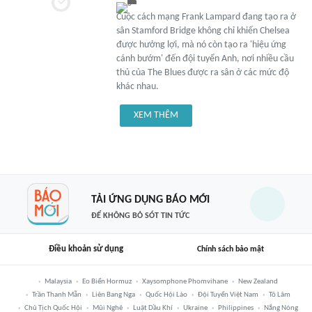
Cuộc cách mạng Frank Lampard đang tạo ra ở
sân Stamford Bridge không chỉ khiến Chelsea
được hưởng lợi, mà nó còn tạo ra 'hiệu ứng
cánh bướm' đến đội tuyển Anh, nơi nhiều cầu
thủ của The Blues được ra sân ở các mức độ
khác nhau.
XEM THÊM
TẢI ỨNG DỤNG BÁO MỚI
ĐỂ KHÔNG BỎ SÓT TIN TỨC
Điều khoản sử dụng
Chính sách bảo mật
Malaysia
Eo Biển Hormuz
Xaysomphone Phomvihane
New Zealand
Trần Thanh Mẫn
Liên Bang Nga
Quốc Hội Lào
Đội Tuyển Việt Nam
Tô Lâm
Chủ Tịch Quốc Hội
Mũi Nghê
Luật Dầu Khí
Ukraine
Philippines
Nắng Nóng