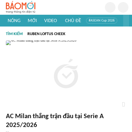
NÓNG
MỚI
VIDEO
CHỦ ĐỀ
#ASEAN Cup 2026
#Trí tuệ nhân tạo
#Mỹ - Iran
#Khám phá Việt Nam
TÌM KIẾM
RUBEN LOFTUS CHEEK
#Khám phá thế giới
AC Milan thắng trận đầu tại Serie A
2025/2026