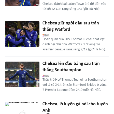
Chelsea đánh bại Luton Town 3-2 để tiến vào
tứ kết FA Cup rạng sáng 3/3 (giờ Hà Nội).
Chelsea giữ ngôi đầu sau trận
thắng Watford
Đoàn quân của HLV Thomas Tuchel chật vật
đánh bại chủ nhà Watford 2-1 ở vòng 14
Premier League rạng sáng 2/12 (giờ Hà Nội).
Chelsea lên đầu bảng sau trận
thắng Southampton
Thầy trò HLV Thomas Tuchel hạ Southampton
với tỷ số 3-1 trên sân Stamford Bridge ở vòng
7 Premier League đêm 2/10 (giờ Hà Nội).
Chelsea, lò luyện gà nòi cho tuyển
Anh