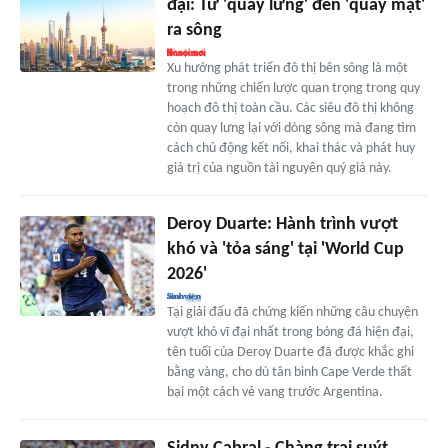
đại: Từ 'quay lưng' đến 'quay mặt'
ra sông
Xu hướng phát triển đô thị bên sông là một
trong những chiến lược quan trọng trong quy
hoạch đô thị toàn cầu. Các siêu đô thị không
còn quay lưng lại với dòng sông mà đang tìm
cách chủ động kết nối, khai thác và phát huy
giá trị của nguồn tài nguyên quý giá này.
Deroy Duarte: Hành trình vượt
khó và 'tỏa sáng' tại 'World Cup
2026'
Tại giải đấu đã chứng kiến những câu chuyện
vượt khó vĩ đại nhất trong bóng đá hiện đại,
tên tuổi của Deroy Duarte đã được khắc ghi
bằng vàng, cho dù tân binh Cape Verde thất
bại một cách vẻ vang trước Argentina.