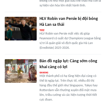
không chỉ như một giải đấu thể thao mà còn là
sự kiện văn hóa lớn nhất hành tinh.
HLV Robin van Persie bị đội bóng
Hà Lan sa thải
HLV Robin van Persie mất việc dù giúp
Feyenoord có suất dự Champions League bằng
vị trí Á quân giải vô địch quốc gia Hà Lan
(Eredivisie) 2025-2026.
Bản đồ ngập lụt: Càng sớm công
khai càng có lợi
Một thành phố có hạ tầng hiện đại cũng có
thể bị ngập lụt. Trên thực tế, nhiều đô thị
hàng đầu thế giới như Singapore, Tokyo hay
Rotterdam vẫn thường xuyên đối mặt mưa
lớn, triều cường và các hiện tượng thời tiết
cực đoan.