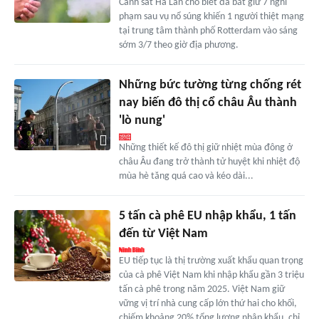
Cảnh sát Hà Lan cho biết đã bắt giữ 7 nghi
phạm sau vụ nổ súng khiến 1 người thiệt mạng
tại trung tâm thành phố Rotterdam vào sáng
sớm 3/7 theo giờ địa phương.
Những bức tường từng chống rét
nay biến đô thị cổ châu Âu thành
'lò nung'
Những thiết kế đô thị giữ nhiệt mùa đông ở
châu Âu đang trở thành tử huyệt khi nhiệt độ
mùa hè tăng quá cao và kéo dài...
5 tấn cà phê EU nhập khẩu, 1 tấn
đến từ Việt Nam
EU tiếp tục là thị trường xuất khẩu quan trọng
của cà phê Việt Nam khi nhập khẩu gần 3 triệu
tấn cà phê trong năm 2025. Việt Nam giữ
vững vị trí nhà cung cấp lớn thứ hai cho khối,
chiếm khoảng 20% tổng lượng nhập khẩu, chỉ