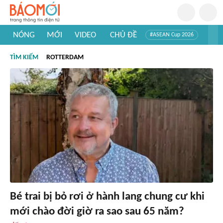
NÓNG
MỚI
VIDEO
CHỦ ĐỀ
#ASEAN Cup 2026
#Trí tuệ nhân tạo
#Mỹ - Iran
#Khám phá Việt Nam
TÌM KIẾM
ROTTERDAM
#Khám phá thế giới
Bé trai bị bỏ rơi ở hành lang chung cư khi
mới chào đời giờ ra sao sau 65 năm?