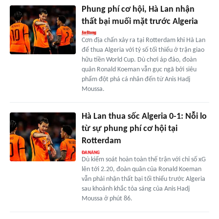
Phung phí cơ hội, Hà Lan nhận
thất bại muối mặt trước Algeria
Cơn địa chấn xảy ra tại Rotterdam khi Hà Lan
để thua Algeria với tỷ số tối thiểu ở trận giao
hữu tiền World Cup. Dù chơi áp đảo, đoàn
quân Ronald Koeman vẫn gục ngã bởi siêu
phẩm đột phá cá nhân đến từ Anis Hadj
Moussa.
Hà Lan thua sốc Algeria 0-1: Nỗi lo
từ sự phung phí cơ hội tại
Rotterdam
Dù kiểm soát hoàn toàn thế trận với chỉ số xG
lên tới 2.20, đoàn quân của Ronald Koeman
vẫn phải nhận thất bại tối thiểu trước Algeria
sau khoảnh khắc tỏa sáng của Anis Hadj
Moussa ở phút 86.