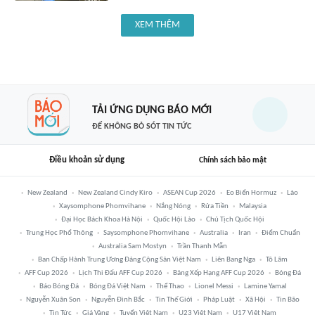
XEM THÊM
TẢI ỨNG DỤNG BÁO MỚI
ĐỂ KHÔNG BỎ SÓT TIN TỨC
Điều khoản sử dụng
Chính sách bảo mật
New Zealand
New Zealand Cindy Kiro
ASEAN Cup 2026
Eo Biển Hormuz
Lào
Xaysomphone Phomvihane
Nắng Nóng
Rửa Tiền
Malaysia
Đại Học Bách Khoa Hà Nội
Quốc Hội Lào
Chủ Tịch Quốc Hội
Trung Học Phổ Thông
Saysomphone Phomvihane
Australia
Iran
Điểm Chuẩn
Australia Sam Mostyn
Trần Thanh Mẫn
Ban Chấp Hành Trung Ương Đảng Cộng Sản Việt Nam
Liên Bang Nga
Tô Lâm
AFF Cup 2026
Lịch Thi Đấu AFF Cup 2026
Bảng Xếp Hạng AFF Cup 2026
Bóng Đá
Báo Bóng Đá
Bóng Đá Việt Nam
Thể Thao
Lionel Messi
Lamine Yamal
Nguyễn Xuân Son
Nguyễn Đình Bắc
Tin Thế Giới
Pháp Luật
Xã Hội
Tin Bão
Tin Tức
Giá Vàng
Tuyển Việt Nam
U23 Việt Nam
U17 Việt Nam