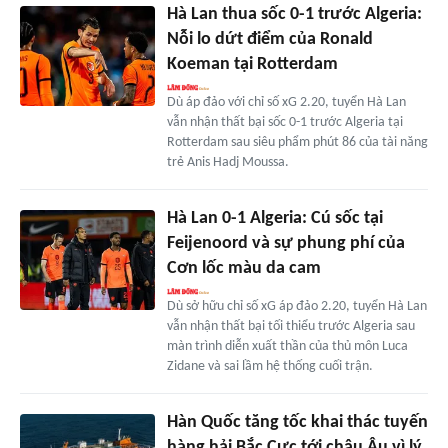
Hà Lan thua sốc 0-1 trước Algeria:
Nỗi lo dứt điểm của Ronald
Koeman tại Rotterdam
Dù áp đảo với chỉ số xG 2.20, tuyển Hà Lan
vẫn nhận thất bại sốc 0-1 trước Algeria tại
Rotterdam sau siêu phẩm phút 86 của tài năng
trẻ Anis Hadj Moussa.
Hà Lan 0-1 Algeria: Cú sốc tại
Feijenoord và sự phung phí của
Cơn lốc màu da cam
Dù sở hữu chỉ số xG áp đảo 2.20, tuyển Hà Lan
vẫn nhận thất bại tối thiểu trước Algeria sau
màn trình diễn xuất thần của thủ môn Luca
Zidane và sai lầm hệ thống cuối trận.
Hàn Quốc tăng tốc khai thác tuyến
hàng hải Bắc Cực tới châu Âu vì lý