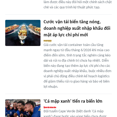
làm được điều này đòi hỏi một chính sách chặt
chẽ và các quy trình kỹ thuật phức tạp.
Cước vận tải biển tăng nóng,
doanh nghiệp xuất nhập khẩu đối
mặt áp lực chi phí mới
Giá cước vận tải container toàn cầu tăng
mạnh ngay từ đầu tháng 6/2026 khi mùa cao
điểm đến sớm, tình trạng tắc nghẽn cảng kéo
dài và rủi ro địa chính trị chưa hạ nhiệt. Diễn
biến này đang tạo thêm áp lực chi phí cho các
doanh nghiệp xuất nhập khẩu, buộc nhiều đơn
vị phải chủ động điều chỉnh kế hoạch logistics
để giảm thiểu rủi ro giao hàng và bảo vệ biên
lợi nhuận.
'Cá mập xanh' tiến ra biển lớn
Đội tuyển Cape Verde (biệt danh 'Cá mập
xanh') đang bước vào vùng biển chưa được