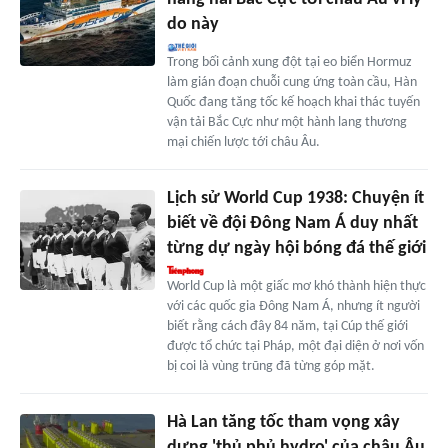
do này
Trong bối cảnh xung đột tại eo biển Hormuz
làm gián đoạn chuỗi cung ứng toàn cầu, Hàn
Quốc đang tăng tốc kế hoạch khai thác tuyến
vận tải Bắc Cực như một hành lang thương
mại chiến lược tới châu Âu.
Lịch sử World Cup 1938: Chuyện ít
biết về đội Đông Nam Á duy nhất
từng dự ngày hội bóng đá thế giới
World Cup là một giấc mơ khó thành hiện thực
với các quốc gia Đông Nam Á, nhưng ít người
biết rằng cách đây 84 năm, tại Cúp thế giới
được tổ chức tại Pháp, một đại diện ở nơi vốn
bị coi là vùng trũng đã từng góp mặt.
Hà Lan tăng tốc tham vọng xây
dựng 'thủ phủ hydro' của châu Âu