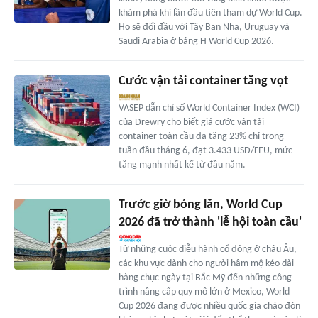
khám phá khi lần đầu tiên tham dự World Cup.
Họ sẽ đối đầu với Tây Ban Nha, Uruguay và
Saudi Arabia ở bảng H World Cup 2026.
Cước vận tải container tăng vọt
VASEP dẫn chỉ số World Container Index (WCI)
của Drewry cho biết giá cước vận tải
container toàn cầu đã tăng 23% chỉ trong
tuần đầu tháng 6, đạt 3.433 USD/FEU, mức
tăng mạnh nhất kể từ đầu năm.
Trước giờ bóng lăn, World Cup
2026 đã trở thành 'lễ hội toàn cầu'
Từ những cuộc diễu hành cổ động ở châu Âu,
các khu vực dành cho người hâm mộ kéo dài
hàng chục ngày tại Bắc Mỹ đến những công
trình nâng cấp quy mô lớn ở Mexico, World
Cup 2026 đang được nhiều quốc gia chào đón