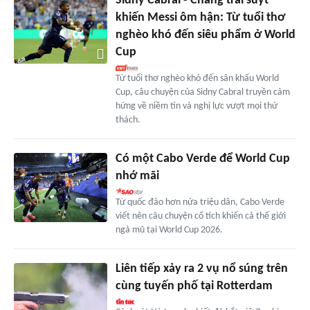
Sidny Cabral - Chàng trai suýt
khiến Messi ôm hận: Từ tuổi thơ
nghèo khó đến siêu phẩm ở World
Cup
Từ tuổi thơ nghèo khó đến sân khấu World
Cup, câu chuyện của Sidny Cabral truyền cảm
hứng về niềm tin và nghị lực vượt mọi thử
thách.
Có một Cabo Verde để World Cup
nhớ mãi
Từ quốc đảo hơn nửa triệu dân, Cabo Verde
viết nên câu chuyện cổ tích khiến cả thế giới
ngả mũ tại World Cup 2026.
Liên tiếp xảy ra 2 vụ nổ súng trên
cùng tuyến phố tại Rotterdam