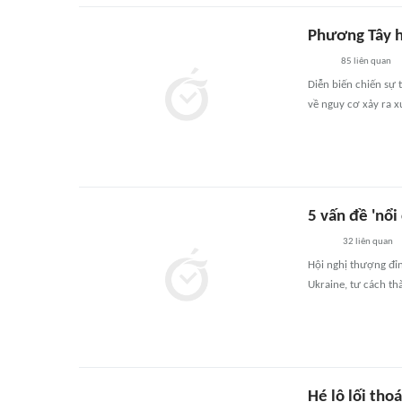
Phương Tây h
85
liên quan
Diễn biến chiến sự 
về nguy cơ xảy ra x
5 vấn đề 'nổ
32
liên quan
Hội nghị thượng đỉn
Ukraine, tư cách th
Hé lộ lối tho