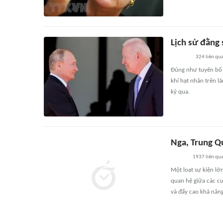
Lịch sử đằng
324
liên qu
Đúng như tuyên bố c
khí hạt nhân trên l
kỷ qua.
Nga, Trung Q
1937
liên qu
Một loạt sự kiện lớ
quan hệ giữa các cư
và đẩy cao khả năng