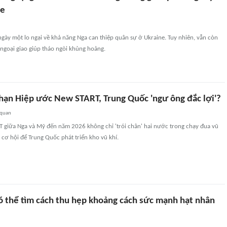
ne
ày một lo ngại về khả năng Nga can thiệp quân sự ở Ukraine. Tuy nhiên, vẫn còn
ngoại giao giúp tháo ngòi khủng hoảng.
 hạn Hiệp ước New START, Trung Quốc 'ngư ông đắc lợi'?
 quan
 giữa Nga và Mỹ đến năm 2026 không chỉ 'trói chân' hai nước trong chạy đua vũ
cơ hội để Trung Quốc phát triển kho vũ khí.
ó thể tìm cách thu hẹp khoảng cách sức mạnh hạt nhân