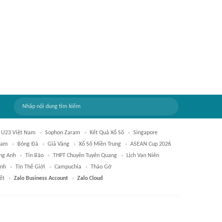
U23 Việt Nam
Sophon Zaram
Kết Quả Xổ Số
Singapore
Nam
Bóng Đá
Giá Vàng
Xổ Số Miền Trung
ASEAN Cup 2026
ạng Anh
Tin Bão
THPT Chuyên Tuyên Quang
Lịch Vạn Niên
Anh
Tin Thế Giới
Campuchia
Tháo Gỡ
ết
Zalo Business Account
Zalo Cloud