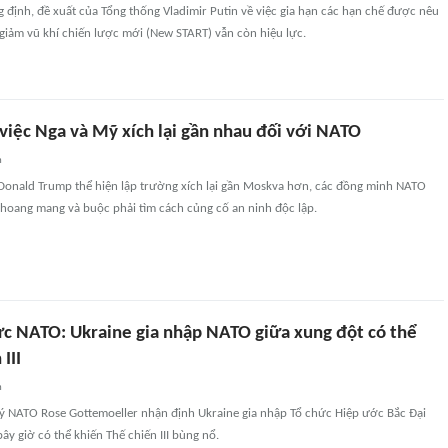
 định, đề xuất của Tổng thống Vladimir Putin về việc gia hạn các hạn chế được nêu
giảm vũ khí chiến lược mới (New START) vẫn còn hiệu lực.
việc Nga và Mỹ xích lại gần nhau đối với NATO
n
Donald Trump thể hiện lập trường xích lại gần Moskva hơn, các đồng minh NATO
hoang mang và buộc phải tìm cách củng cố an ninh độc lập.
c NATO: Ukraine gia nhập NATO giữa xung đột có thể
III
n
ý NATO Rose Gottemoeller nhận định Ukraine gia nhập Tổ chức Hiệp ước Bắc Đại
y giờ có thể khiến Thế chiến III bùng nổ.