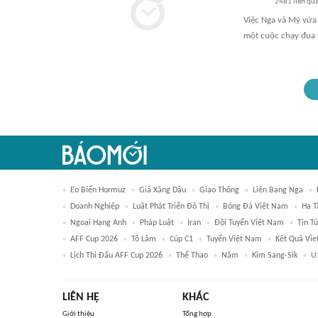
2481
liên qu
Việc Nga và Mỹ vừa
một cuộc chạy đua 
Eo Biển Hormuz
Giá Xăng Dầu
Giao Thông
Liên Bang Nga
Doanh Nghiệp
Luật Phát Triển Đô Thị
Bóng Đá Việt Nam
Hạ T
Ngoại Hạng Anh
Pháp Luật
Iran
Đội Tuyển Việt Nam
Tin T
AFF Cup 2026
Tô Lâm
Cúp C1
Tuyển Việt Nam
Kết Quả Vie
Lịch Thi Đấu AFF Cup 2026
Thể Thao
Năm
Kim Sang-Sik
U
LIÊN HỆ
KHÁC
Giới thiệu
Tổng hợp