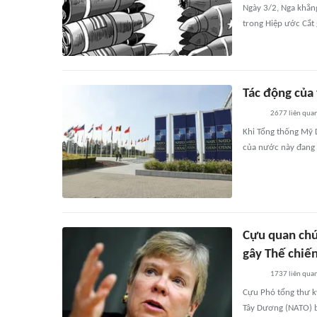
Ngày 3/2, Nga khẳng
trong Hiệp ước Cắt 
Tác động của 
2677
liên qua
Khi Tổng thống Mỹ 
của nước này đang 
Cựu quan chứ
gây Thế chiến 
1737
liên qua
Cựu Phó tổng thư k
Tây Dương (NATO) bâ