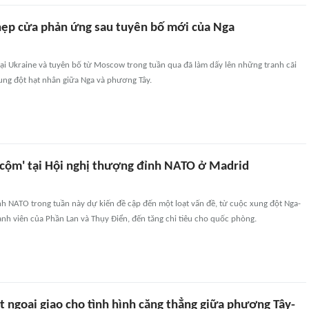
ẹp cửa phản ứng sau tuyên bố mới của Nga
tại Ukraine và tuyên bố từ Moscow trong tuần qua đã làm dấy lên những tranh cãi
ung đột hạt nhân giữa Nga và phương Tây.
i cộm' tại Hội nghị thượng đỉnh NATO ở Madrid
h NATO trong tuần này dự kiến đề cập đến một loạt vấn đề, từ cuộc xung đột Nga-
ành viên của Phần Lan và Thụy Điển, đến tăng chi tiêu cho quốc phòng.
át ngoại giao cho tình hình căng thẳng giữa phương Tây-