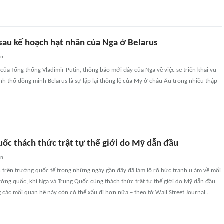
 sau kế hoạch hạt nhân của Nga ở Belarus
an
ủa Tổng thống Vladimir Putin, thông báo mới đây của Nga về việc sẽ triển khai vũ
ãnh thổ đồng minh Belarus là sự lặp lại thông lệ của Mỹ ở châu Âu trong nhiều thập
uốc thách thức trật tự thế giới do Mỹ dẫn đầu
an
n trên trường quốc tế trong những ngày gần đây đã làm lộ rõ bức tranh u ám về mối
ờng quốc, khi Nga và Trung Quốc cùng thách thức trật tự thế giới do Mỹ dẫn đầu
 các mối quan hệ này còn có thể xấu đi hơn nữa – theo tờ Wall Street Journal...