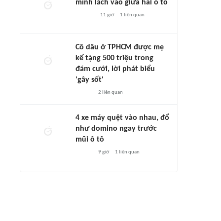
mình lách vào giữa hai ô tô
11 giờ
1
liên quan
Cô dâu ở TPHCM được mẹ
kế tặng 500 triệu trong
đám cưới, lời phát biểu
'gây sốt'
2
liên quan
4 xe máy quệt vào nhau, đổ
như domino ngay trước
mũi ô tô
9 giờ
1
liên quan