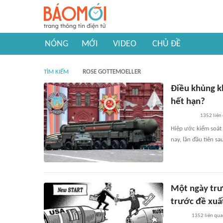
NÓNG
MỚI
VIDEO
CHỦ ĐỀ
TÌM KIẾM
ROSE GOTTEMOELLER
Điều khủng kh
hết hạn?
1352
liên
Hiệp ước kiểm soát 
nay, lần đầu tiên sa
Một ngày trư
trước đề xuấ
1352
liên qu