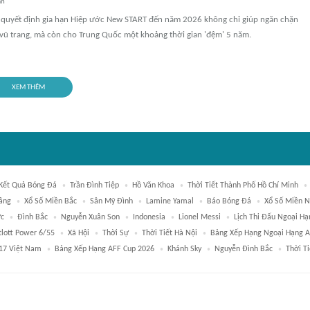
an
 quyết định gia hạn Hiệp ước New START đến năm 2026 không chỉ giúp ngăn chặn
vũ trang, mà còn cho Trung Quốc một khoảng thời gian 'đệm' 5 năm.
XEM THÊM
Kết Quả Bóng Đá
Trần Đình Tiệp
Hồ Văn Khoa
Thời Tiết Thành Phố Hồ Chí Minh
ầng
Xổ Số Miền Bắc
Sân Mỹ Đình
Lamine Yamal
Báo Bóng Đá
Xổ Số Miền 
ức
Đình Bắc
Nguyễn Xuân Son
Indonesia
Lionel Messi
Lịch Thi Đấu Ngoại H
tlott Power 6/55
Xã Hội
Thời Sự
Thời Tiết Hà Nội
Bảng Xếp Hạng Ngoại Hạng 
17 Việt Nam
Bảng Xếp Hạng AFF Cup 2026
Khánh Sky
Nguyễn Đình Bắc
Thời Ti