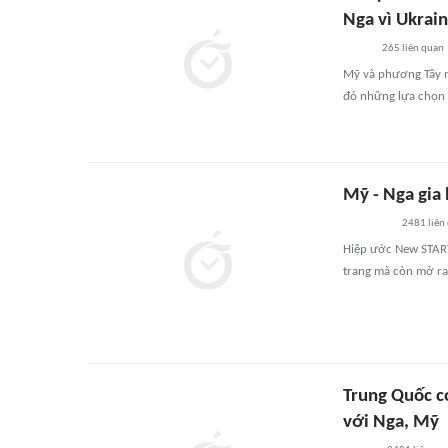
Nga vì Ukrai
265
liên quan
Mỹ và phương Tây ng
đó những lựa chọn 
Mỹ - Nga gia
2481
liên
Hiệp ước New START
trang mà còn mở ra 
Trung Quốc c
với Nga, Mỹ