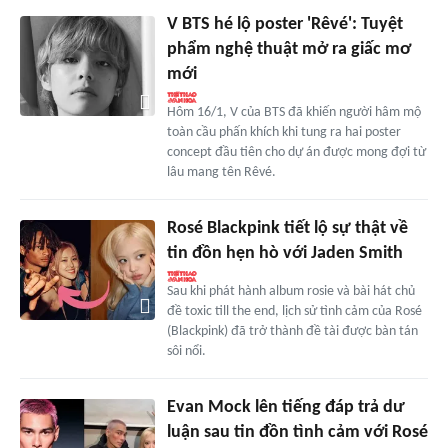
V BTS hé lộ poster 'Rêvé': Tuyệt
phẩm nghệ thuật mở ra giấc mơ
mới
Hôm 16/1, V của BTS đã khiến người hâm mộ
toàn cầu phấn khích khi tung ra hai poster
concept đầu tiên cho dự án được mong đợi từ
lâu mang tên Rêvé.
Rosé Blackpink tiết lộ sự thật về
tin đồn hẹn hò với Jaden Smith
Sau khi phát hành album rosie và bài hát chủ
đề toxic till the end, lịch sử tình cảm của Rosé
(Blackpink) đã trở thành đề tài được bàn tán
sôi nổi.
Evan Mock lên tiếng đáp trả dư
luận sau tin đồn tình cảm với Rosé