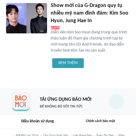
Show mới của G-Dragon quy tụ
nhiều mỹ nam đình đám: Kim Soo
Hyun, Jung Hae In
Diễn viên Kim Soo Hyun đang trong quá trình
thảo luận để tham gia chương trình tạp kỹ
mới mang tên GD And Friends, do đạo diễn
truyền hình Kim Tae Ho sản xuất.
XEM THÊM
TẢI ỨNG DỤNG BÁO MỚI
ĐỂ KHÔNG BỎ SÓT TIN TỨC
Điều khoản sử dụng
Chính sách bảo mật
ASEAN Cup 2026
Chủ Tịch Quốc Hội
Liên Bang Nga
Triệu Thị Tâm
Năm