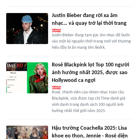
Justin Bieber đang rời xa âm
nhạc… và quay trở lại thời trang
Justin Bieber đang tạm gác âm nhạc để bước
vào một kỷ nguyên thời trang mới với thương
hiệu đầy bí ẩn mang tên Skylrk.
Rosé Blackpink lọt Top 100 người
ảnh hưởng nhất 2025, được sao
Hollywood ca ngợi
Rosé, thành viên của nhóm nhạc toàn cầu
Blackpink, vừa được tạp chí Time danh giá
vinh danh trong danh sách 100 người ảnh
hưởng nhất thế giới năm 2025.
Hậu trường Coachella 2025: Lisa
khoe eo thon, Jennie - Rosé diện