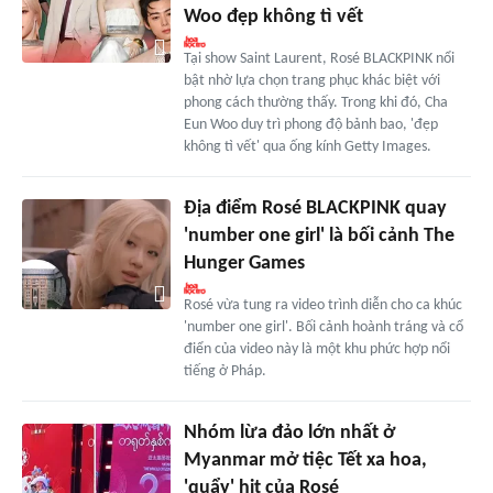
Woo đẹp không tì vết
Tại show Saint Laurent, Rosé BLACKPINK nổi
bật nhờ lựa chọn trang phục khác biệt với
phong cách thường thấy. Trong khi đó, Cha
Eun Woo duy trì phong độ bảnh bao, 'đẹp
không tì vết' qua ống kính Getty Images.
Địa điểm Rosé BLACKPINK quay
'number one girl' là bối cảnh The
Hunger Games
Rosé vừa tung ra video trình diễn cho ca khúc
'number one girl'. Bối cảnh hoành tráng và cổ
điển của video này là một khu phức hợp nổi
tiếng ở Pháp.
Nhóm lừa đảo lớn nhất ở
Myanmar mở tiệc Tết xa hoa,
'quẩy' hit của Rosé