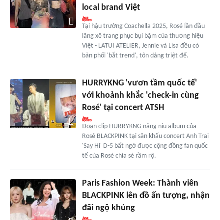
local brand Việt
Tại hậu trường Coachella 2025, Rosé lần đầu
lăng xê trang phục bụi bặm của thương hiệu
Việt - LATUI ATELIER, Jennie và Lisa đều có
bản phối 'bắt trend', tôn dáng triệt để.
HURRYKNG 'vươn tầm quốc tế'
với khoảnh khắc 'check-in cùng
Rosé' tại concert ATSH
Đoạn clip HURRYKNG nâng niu album của
Rosé BLACKPINK tại sân khấu concert Anh Trai
'Say Hi' D-5 bất ngờ được cộng đồng fan quốc
tế của Rosé chia sẻ rầm rộ.
Paris Fashion Week: Thành viên
BLACKPINK lên đồ ấn tượng, nhận
đãi ngộ khủng