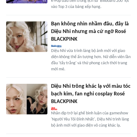
K-Pop đầu tiên trong lịch sử 'Billboard 200' lọt
vào Top 3 của bảng xếp hạng.
Bạn không nhìn nhầm đâu, đây là
Diệu Nhi nhưng mà cứ ngỡ Rosé
BLACKPINK
Diệu Nhi vừa trình làng bộ ảnh mới với giao
diện không thể ấn tượng hơn. Nữ diễn viên lần
đầu 'tẩy trắng' và thử phong cách thời trang
mới mẻ.
Diệu Nhi trông khác lạ với màu tóc
bạch kim, fan nghi cosplay Rosé
BLACKPINK
Nhân dịp trở lại ghế bình luận của gameshow
'Người Yêu Tôi Đỉnh Nhất', Diệu Nhi trình làng
bộ ảnh mới với giao diện vô cùng khác lạ.