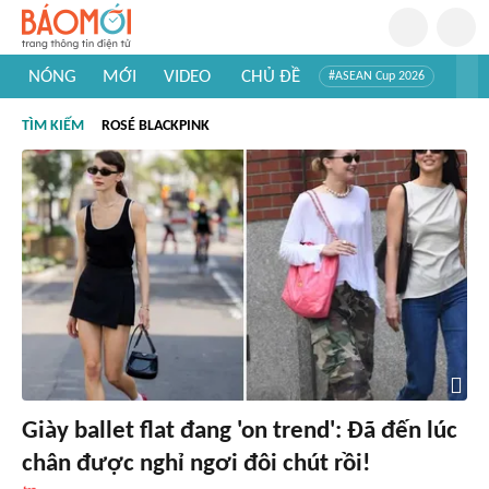
NÓNG
MỚI
VIDEO
CHỦ ĐỀ
#ASEAN Cup 2026
#Trí tuệ nhân tạo
#Mỹ - Iran
#Khám phá Việt Nam
TÌM KIẾM
ROSÉ BLACKPINK
#Khám phá thế giới
Giày ballet flat đang 'on trend': Đã đến lúc
chân được nghỉ ngơi đôi chút rồi!