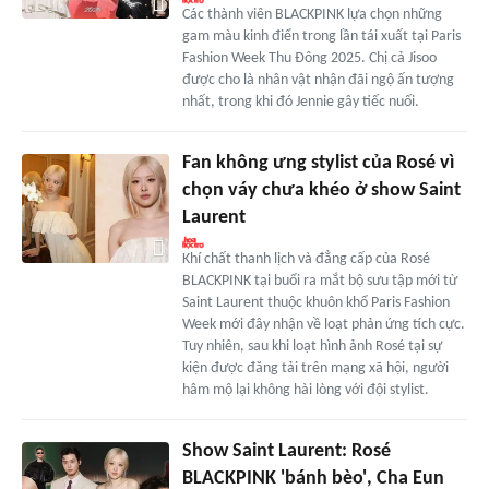
Các thành viên BLACKPINK lựa chọn những
gam màu kinh điển trong lần tái xuất tại Paris
Fashion Week Thu Đông 2025. Chị cả Jisoo
được cho là nhân vật nhận đãi ngộ ấn tượng
nhất, trong khi đó Jennie gây tiếc nuối.
Fan không ưng stylist của Rosé vì
chọn váy chưa khéo ở show Saint
Laurent
Khí chất thanh lịch và đẳng cấp của Rosé
BLACKPINK tại buổi ra mắt bộ sưu tập mới từ
Saint Laurent thuộc khuôn khổ Paris Fashion
Week mới đây nhận về loạt phản ứng tích cực.
Tuy nhiên, sau khi loạt hình ảnh Rosé tại sự
kiện được đăng tải trên mạng xã hội, người
hâm mộ lại không hài lòng với đội stylist.
Show Saint Laurent: Rosé
BLACKPINK 'bánh bèo', Cha Eun