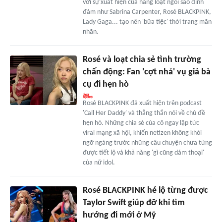
với sự xuất hiện của hàng loạt ngôi sao đình
đám như Sabrina Carpenter, Rosé BLACKPINK,
Lady Gaga... tạo nên 'bữa tiệc' thời trang mãn
nhãn.
Rosé và loạt chia sẻ tình trường
chấn động: Fan 'cợt nhả' vụ giả bà
cụ đi hẹn hò
Rosé BLACKPINK đã xuất hiện trên podcast
'Call Her Daddy' và thẳng thắn nói về chủ đề
hẹn hò. Những chia sẻ của cô ngay lập tức
viral mạng xã hội, khiến netizen không khỏi
ngỡ ngàng trước những câu chuyện chưa từng
được tiết lộ và khả năng 'gì cũng dám thoại'
của nữ idol.
Rosé BLACKPINK hé lộ từng được
Taylor Swift giúp đỡ khi tìm
hướng đi mới ở Mỹ