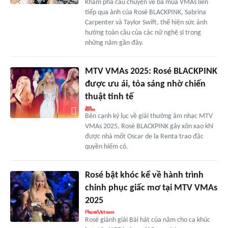
Khám phá câu chuyện về ba mùa VMAs liên
tiếp qua ảnh của Rosé BLACKPINK, Sabrina
Carpenter và Taylor Swift, thể hiện sức ảnh
hưởng toàn cầu của các nữ nghệ sĩ trong
những năm gần đây.
MTV VMAs 2025: Rosé BLACKPINK
được ưu ái, tỏa sáng nhờ chiến
thuật tinh tế
Bên cạnh kỷ lục về giải thưởng âm nhạc MTV
VMAs 2025, Rosé BLACKPINK gây xôn xao khi
được nhà mốt Oscar de la Renta trao đặc
quyền hiếm có.
Rosé bật khóc kể về hành trình
chinh phục giấc mơ tại MTV VMAs
2025
Rosé giành giải Bài hát của năm cho ca khúc