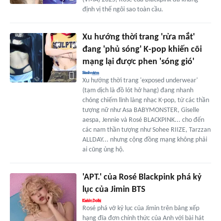
định vị thế ngôi sao toàn cầu.
Xu hướng thời trang 'rửa mắt'
đang 'phủ sóng' K-pop khiến cõi
mạng lại được phen 'sóng gió'
Xu hướng thời trang 'exposed underwear'
(tạm dịch là đồ lót hở hang) đang nhanh
chóng chiếm lĩnh làng nhạc K-pop, từ các thần
tượng nữ như Asa BABYMONSTER, Giselle
aespa, Jennie và Rosé BLACKPINK... cho đến
các nam thần tượng như Sohee RIIZE, Tarzzan
ALLDAY... nhưng cộng đồng mạng không phải
ai cũng ủng hộ.
'APT.' của Rosé Blackpink phá kỷ
lục của Jimin BTS
Rosé phá vỡ kỷ lục của Jimin trên bảng xếp
hạng đĩa đơn chính thức của Anh với bài hát