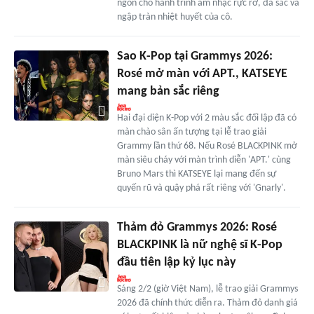
ngôn cho hành trình âm nhạc rực rỡ, đa sắc và
ngập tràn nhiệt huyết của cô.
Sao K-Pop tại Grammys 2026:
Rosé mở màn với APT., KATSEYE
mang bản sắc riêng
Hai đại diện K-Pop với 2 màu sắc đối lập đã có
màn chào sân ấn tượng tại lễ trao giải
Grammy lần thứ 68. Nếu Rosé BLACKPINK mở
màn siêu cháy với màn trình diễn 'APT.' cùng
Bruno Mars thì KATSEYE lại mang đến sự
quyến rũ và quậy phá rất riêng với 'Gnarly'.
Thảm đỏ Grammys 2026: Rosé
BLACKPINK là nữ nghệ sĩ K-Pop
đầu tiên lập kỷ lục này
Sáng 2/2 (giờ Việt Nam), lễ trao giải Grammys
2026 đã chính thức diễn ra. Thảm đỏ danh giá