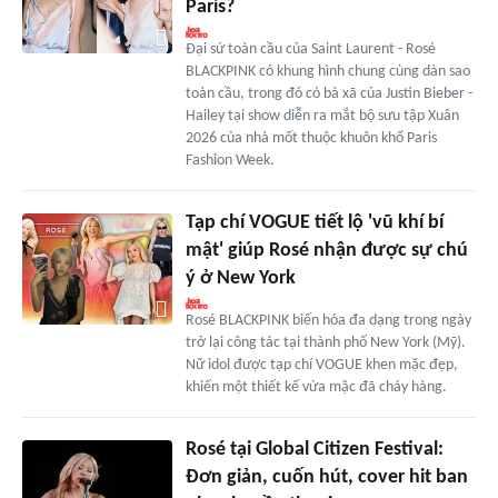
Paris?
Đại sứ toàn cầu của Saint Laurent - Rosé
BLACKPINK có khung hình chung cùng dàn sao
toàn cầu, trong đó có bà xã của Justin Bieber -
Hailey tại show diễn ra mắt bộ sưu tập Xuân
2026 của nhà mốt thuộc khuôn khổ Paris
Fashion Week.
Tạp chí VOGUE tiết lộ 'vũ khí bí
mật' giúp Rosé nhận được sự chú
ý ở New York
Rosé BLACKPINK biến hóa đa dạng trong ngày
trở lại công tác tại thành phố New York (Mỹ).
Nữ idol được tạp chí VOGUE khen mặc đẹp,
khiến một thiết kế vừa mặc đã cháy hàng.
Rosé tại Global Citizen Festival:
Đơn giản, cuốn hút, cover hit ban