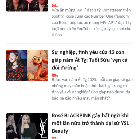
Vừa ăn mừng 'APT.' đạt 1 tỷ lượt stream trên
Spotify, Rosé cùng các Number One (fandom
của Rosé) tiếp tục ăn mừng MV 'APT.' đạt 1 tỷ
lượt xem trên YouTube, xác lập kỷ lục mới cho
K-Pop.
Sự nghiệp, tình yêu của 12 con
giáp năm Ất Tỵ: Tuổi Sửu 'vẹn cả
đôi đường'
Bước vào năm Ất Tỵ 2025, mỗi con giáp sẽ gặp
những may mắn hoặc thử thách gì trong cả
tình yêu và sự nghiệp? Con giáp nào được 'dự
báo' sẽ gặp nhiều may mắn nhất?
Rosé BLACKPINK gây bất ngờ khi
một lần nữa trở thành đại sứ YSL
Beauty