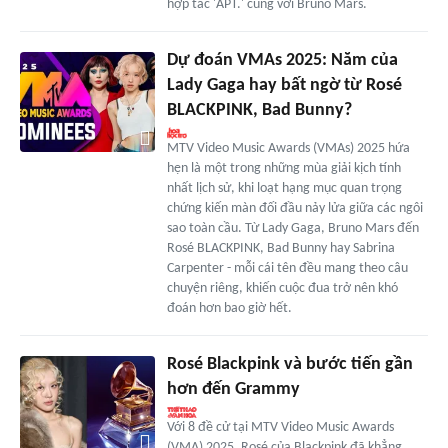
hợp tác 'APT.' cùng với Bruno Mars.
Dự đoán VMAs 2025: Năm của
Lady Gaga hay bất ngờ từ Rosé
BLACKPINK, Bad Bunny?
MTV Video Music Awards (VMAs) 2025 hứa
hẹn là một trong những mùa giải kịch tính
nhất lịch sử, khi loạt hạng mục quan trọng
chứng kiến màn đối đầu nảy lửa giữa các ngôi
sao toàn cầu. Từ Lady Gaga, Bruno Mars đến
Rosé BLACKPINK, Bad Bunny hay Sabrina
Carpenter - mỗi cái tên đều mang theo câu
chuyện riêng, khiến cuộc đua trở nên khó
đoán hơn bao giờ hết.
Rosé Blackpink và bước tiến gần
hơn đến Grammy
Với 8 đề cử tại MTV Video Music Awards
(VMA) 2025, Rosé của Blackpink đã khẳng