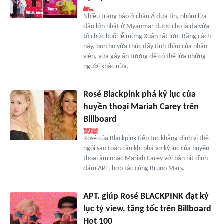
Nhiều trang báo ở châu Á đưa tin, nhóm lừa
đảo lớn nhất ở Myanmar được cho là đã vừa
tổ chức buổi lễ mừng Xuân rất lớn. Bằng cách
này, bọn họ vừa thúc đẩy tinh thần của nhân
viên, vừa gây ấn tượng để có thể lừa những
người khác nữa.
Rosé Blackpink phá kỷ lục của
huyền thoại Mariah Carey trên
Billboard
Rosé của Blackpink tiếp tục khẳng định vị thế
ngôi sao toàn cầu khi phá vỡ kỷ lục của huyền
thoại âm nhạc Mariah Carey với bản hit đình
đám APT, hợp tác cùng Bruno Mars.
APT. giúp Rosé BLACKPINK đạt kỷ
lục tỷ view, tăng tốc trên Billboard
Hot 100