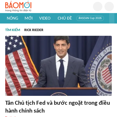
NÓNG
MỚI
VIDEO
CHỦ ĐỀ
#ASEAN Cup 2026
#Trí tuệ nhân tạo
#Mỹ - Iran
#Khám phá Việt Nam
TÌM KIẾM
RICK RIEDER
#Khám phá thế giới
Tân Chủ tịch Fed và bước ngoặt trong điều
hành chính sách