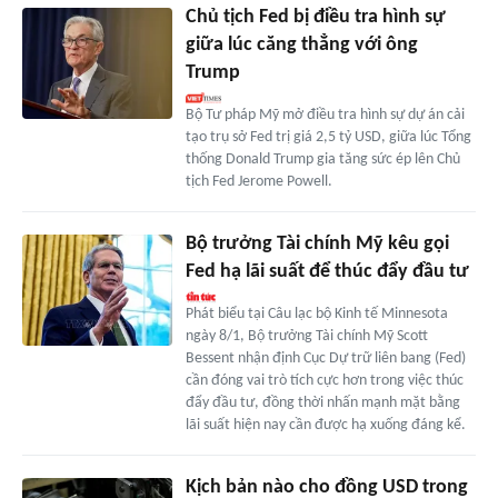
Chủ tịch Fed bị điều tra hình sự
giữa lúc căng thẳng với ông
Trump
Bộ Tư pháp Mỹ mở điều tra hình sự dự án cải
tạo trụ sở Fed trị giá 2,5 tỷ USD, giữa lúc Tổng
thống Donald Trump gia tăng sức ép lên Chủ
tịch Fed Jerome Powell.
Bộ trưởng Tài chính Mỹ kêu gọi
Fed hạ lãi suất để thúc đẩy đầu tư
Phát biểu tại Câu lạc bộ Kinh tế Minnesota
ngày 8/1, Bộ trưởng Tài chính Mỹ Scott
Bessent nhận định Cục Dự trữ liên bang (Fed)
cần đóng vai trò tích cực hơn trong việc thúc
đẩy đầu tư, đồng thời nhấn mạnh mặt bằng
lãi suất hiện nay cần được hạ xuống đáng kể.
Kịch bản nào cho đồng USD trong