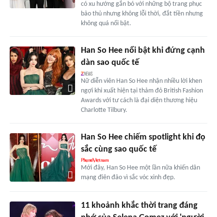
có xu hướng gắn bó với những bộ trang phục
bảo thủ nhưng không lỗi thời, đắt tiền nhưng
không quá nổi bật.
Han So Hee nổi bật khi đứng cạnh
dàn sao quốc tế
Nữ diễn viên Han So Hee nhận nhiều lời khen
ngợi khi xuất hiện tại thảm đỏ British Fashion
Awards với tư cách là đại diện thương hiệu
Charlotte Tilbury.
Han So Hee chiếm spotlight khi đọ
sắc cùng sao quốc tế
Mới đây, Han So Hee một lần nữa khiến dân
mạng điên đảo vì sắc vóc xinh đẹp.
11 khoảnh khắc thời trang đáng