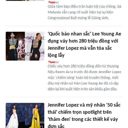
Giữa tâm bão điều trần luận tội của chồng, bà
Melania vẫn rạng rỡ xuất hiện tại sự kiện
Congressional Ball mừng lễ Giáng sinh.
'Quốc bảo nhan sắc' Lee Young Ae
đụng váy hơn 280 triệu đồng với
Jennifer Lopez mà vẫn tỏa sắc
lộng lẫy
Chiếc váy hơn 280 triệu đồng đến từ thương
hiệu Reem Acra trước đó được Jennifer Lopez
mặc 'chiếm sóng' toàn bộ truyền thông, mới
đây mỹ nhân xứ Hàn Lee Young Ae đã có dịp
diện lại khi xuất hiện trên sân khấu gần đây.
Jennifer Lopez và mỹ nhân '50 sắc
thái' chiếm trọn spotlight trên
'thảm đen' trong các thiết kế váy
đơn sắc