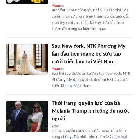
Jennifer Lopez cùng mỹ nhân '50 sắc thái' đã
chiếm mọi sự chú ý trên thảm đỏ khi quá đỗi
xinh đẹp với các thiết kế váy đơn sắc trên
thảm đỏ trong sự kiện vừa qua.
Sau New York, NTK Phương My
lần đầu tiên mang bộ sưu tập
cưới triển lãm tại Việt Nam
Sau khi tạo được ấn tượng tại New York, NTK
Phương My đã quyết định đem BST áo cưới
triển lãm tại Việt Nam.
Thời trang 'quyền lực' của bà
Melania Trump khi công du nước
ngoài
Trong chuyến công du nước ngoài đầu tiên
cùng chồng, Đệ nhất phu nhân Mỹ diện loạt