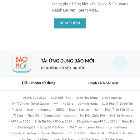
trang phục hàng hiệu của Dolce & Gabbana,
Ralph Lauren, Reem Acra...
XEM THÊM
TẢI ỨNG DỤNG BÁO MỚI
ĐỂ KHÔNG BỎ SÓT TIN TỨC
Điều khoản sử dụng
Chính sách bảo mật
ASEAN Cup 2026
Luật Kiến Trúc
Huấn Hoa Hồng
Liên Bang Nga
THPT Chuyên Tuyên Quang
Mỹ
Hạ Tầng
Lê Minh Hưng
Luật Phát Triển Đô Thị
Pháp Lý
Iran
Indonesia
UBND
Doanh Nghiệp
Năm
Phát Triển Bền Vững
Tô Lâm
Tháo Gỡ
Campuchia
Logistic
Đại Biểu Quốc Hội
Eo Biển Hormuz
AFF Cup 2026
Lịch Thi Đấu AFF Cup 2026
Bảng Xếp Hạng AFF Cup 2026
Bóng Đá
Báo Bóng Đá
Bóng Đá Việt Nam
Thể Thao
Lionel Messi
Lamine Yamal
Nguyễn Xuân Son
Nguyễn Đình Bắc
Tin Thế Giới
Pháp Luật
Xã Hội
Tin Bão
Tin Tức
Giá Vàng
Tuyển Việt Nam
U23 Việt Nam
U17 Việt Nam