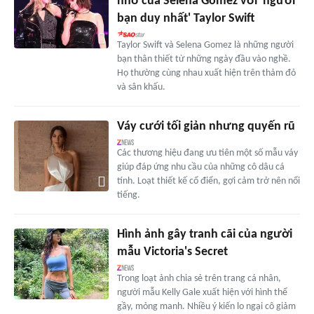
nhớ của Selena Gomez với 'người
bạn duy nhất' Taylor Swift
Taylor Swift và Selena Gomez là những người
bạn thân thiết từ những ngày đầu vào nghề.
Họ thường cùng nhau xuất hiện trên thảm đỏ
và sân khấu.
Váy cưới tối giản nhưng quyến rũ
Các thương hiệu đang ưu tiên một số mẫu váy
giúp đáp ứng nhu cầu của những cô dâu cá
tính. Loạt thiết kế cổ điển, gợi cảm trở nên nổi
tiếng.
Hình ảnh gây tranh cãi của người
mẫu Victoria's Secret
Trong loạt ảnh chia sẻ trên trang cá nhân,
người mẫu Kelly Gale xuất hiện với hình thể
gầy, mỏng manh. Nhiều ý kiến lo ngại cô giảm