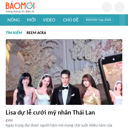
NÓNG
MỚI
VIDEO
CHỦ ĐỀ
#ASEAN Cup 2026
#Trí tuệ nhân tạo
#Mỹ - Iran
#Khám phá Việt Nam
TÌM KIẾM
REEM ACRA
#Khám phá thế giới
Lisa dự lễ cưới mỹ nhân Thái Lan
Ngày trọng đại được người hâm mộ mong chờ suốt nhiều năm của