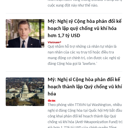
cuộc xung đột này như thế nào.
Mỹ: Nghị sỹ Cộng hòa phản đối kế
hoạch lập quỹ chống vũ khí hóa
hơn 1,7 tỷ USD
Quỹ nhằm hỗ trợ những cá nhân tự nhận là
nạn nhân của các vụ truy tố hoặc điều tra
mang động cơ chính trị, còn được các nghị sỹ
đảng Cộng hòa gọi là 'lawfare.'
Mỹ: Nghị sĩ Cộng hòa phản đối kế
hoạch thành lập Quỹ chống vũ khí
hóa
Theo phóng viên TTXVN tại Washington, nhiều
nghị sĩ đảng Cộng hòa tại Quốc hội Mỹ bắt đầu
công khai phản đối kế hoạch thành lập Quỹ
chống vũ khí hóa (Anti-Weaponization Fund) trị
giá hơn 1,776 tỷ USD của chính quyền Tổng