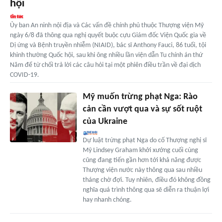
hội
Ủy ban An ninh nội địa và Các vấn đề chính phủ thuộc Thượng viện Mỹ
ngày 6/8 đã thông qua nghị quyết buộc cựu Giám đốc Viện Quốc gia về
Dị ứng và Bệnh truyền nhiễm (NIAID), bác sĩ Anthony Fauci, 86 tuổi, tội
khinh thường Quốc hội, sau khi ông nhiều lần viện dẫn Tu chính án thứ
Năm để từ chối trả lời các câu hỏi tại một phiên điều trần về đại dịch
COVID-19.
Mỹ muốn trừng phạt Nga: Rào
cản cần vượt qua và sự sốt ruột
của Ukraine
Dự luật trừng phạt Nga do cố Thượng nghị sĩ
Mỹ Lindsey Graham khởi xướng cuối cùng
cũng đang tiến gần hơn tới khả năng được
Thượng viện nước này thông qua sau nhiều
tháng chờ đợi. Tuy nhiên, điều đó không đồng
nghĩa quá trình thông qua sẽ diễn ra thuận lợi
hay nhanh chóng.