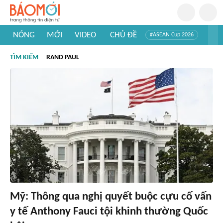
NÓNG
MỚI
VIDEO
CHỦ ĐỀ
#ASEAN Cup 2026
#Trí tuệ nhân tạo
#Mỹ - Iran
#Khám phá Việt Nam
TÌM KIẾM
RAND PAUL
#Khám phá thế giới
Mỹ: Thông qua nghị quyết buộc cựu cố vấn
y tế Anthony Fauci tội khinh thường Quốc