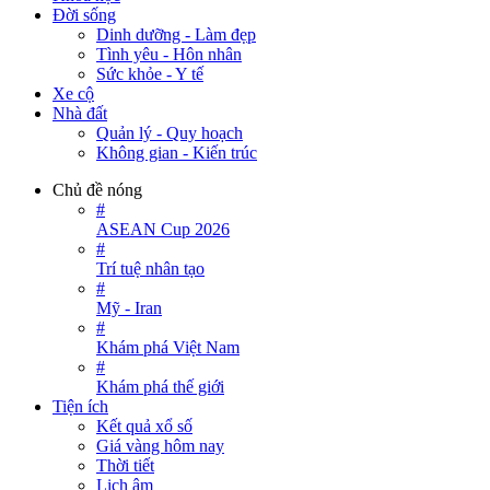
Đời sống
Dinh dưỡng - Làm đẹp
Tình yêu - Hôn nhân
Sức khỏe - Y tế
Xe cộ
Nhà đất
Quản lý - Quy hoạch
Không gian - Kiến trúc
Chủ đề nóng
#
ASEAN Cup 2026
#
Trí tuệ nhân tạo
#
Mỹ - Iran
#
Khám phá Việt Nam
#
Khám phá thế giới
Tiện ích
Kết quả xổ số
Giá vàng hôm nay
Thời tiết
Lịch âm