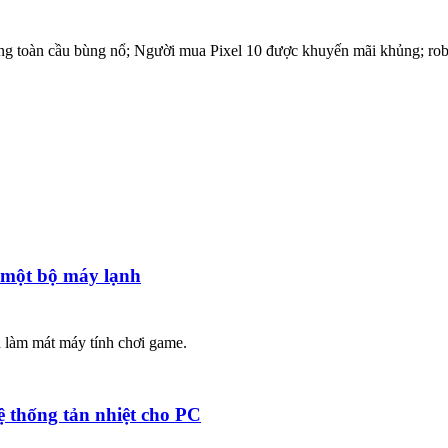
g toàn cầu bùng nổ; Người mua Pixel 10 được khuyến mãi khủng; robot
 một bộ máy lạnh
 làm mát máy tính chơi game.
 thống tản nhiệt cho PC