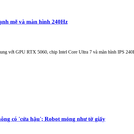
ạnh mẽ và màn hình 240Hz
rung với GPU RTX 5060, chip Intel Core Ultra 7 và màn hình IPS 240H
ông có 'cửa hậu'; Robot mỏng như tờ giấy