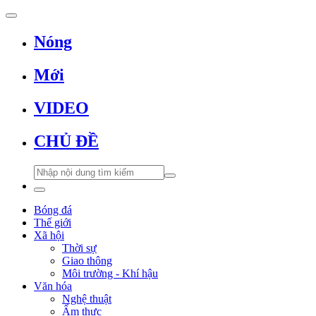
Nóng
Mới
VIDEO
CHỦ ĐỀ
Bóng đá
Thế giới
Xã hội
Thời sự
Giao thông
Môi trường - Khí hậu
Văn hóa
Nghệ thuật
Ẩm thực