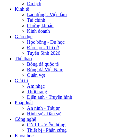
Du lịch
Kinh tế
Lao động - Việc làm
Tài chính
Chứng khoán
Kinh doanh
Giáo dục
Học bổng - Du học
Đào tạo - Thi cử
Tuyển Sinh 2026
Thể thao
Bóng đá quốc tế
Bóng đá Việt Nam
Quần vợt
Giải trí
Âm nhạc
Thời trang
Điện ảnh - Truyền hình
Pháp luật
An ninh - Trật tự
Hình sự - Dân sự
Công nghệ
CNTT - Viễn thông
Thiết bị - Phần cứng
Khoa học