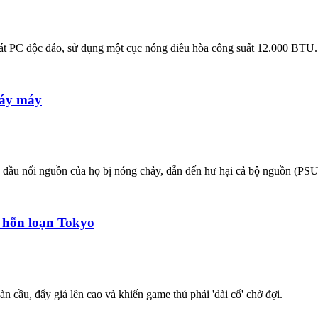
át PC độc đáo, sử dụng một cục nóng điều hòa công suất 12.000 BTU.
háy máy
đầu nối nguồn của họ bị nóng chảy, dẫn đến hư hại cả bộ nguồn (PSU
 hỗn loạn Tokyo
 cầu, đẩy giá lên cao và khiến game thủ phải 'dài cổ' chờ đợi.