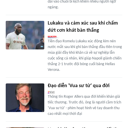
dài vào chuỗi bi kịch khiến nhiều người ngỡ
ngàng.
Lukaku và cảm xúc sau khi chấm
dứt cơn khát bàn thắng
Tiền đạo Romelu Lukaku xúc động kìm nén
nước mắt sau khi ghi bàn thắng đầu tiên trong
mùa giải đầy khó khăn cả về sự nghiệp lẫn
cuộc sống cá nhân, khi giúp Napoli giành chiến
thắng 2-1 trước đội bóng cuối bảng Hellas
Verona.
Đạo diễn 'Vua sư tử' qua đời
Thông tin Roger Allers qua đời khiến khán giả
tiếc thương. Trước đó, ông là người cầm trịch
'Vua sư tử' - phim hoạt hình vẽ tay doanh thu
cao nhất mọi thời đại