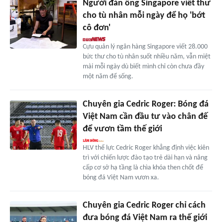
Người đàn ông Singapore viết thư
cho tù nhân mỗi ngày để họ 'bớt
cô đơn'
Cựu quản lý ngân hàng Singapore viết 28.000
bức thư cho tù nhân suốt nhiều năm, vẫn miệt
mài mỗi ngày dù biết mình chỉ còn chưa đầy
một năm để sống.
Chuyên gia Cedric Roger: Bóng đá
Việt Nam cần đầu tư vào chân đế
để vươn tầm thế giới
HLV thể lực Cedric Roger khẳng định việc kiên
trì với chiến lược đào tạo trẻ dài hạn và nâng
cấp cơ sở hạ tầng là chìa khóa then chốt để
bóng đá Việt Nam vươn xa.
Chuyên gia Cedric Roger chỉ cách
đưa bóng đá Việt Nam ra thế giới