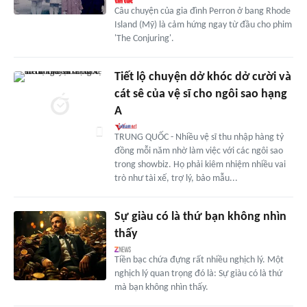
Câu chuyện của gia đình Perron ở bang Rhode
Island (Mỹ) là cảm hứng ngay từ đầu cho phim
'The Conjuring'.
Tiết lộ chuyện dở khóc dở cười và
cát sê của vệ sĩ cho ngôi sao hạng
A
TRUNG QUỐC - Nhiều vệ sĩ thu nhập hàng tỷ
đồng mỗi năm nhờ làm việc với các ngôi sao
trong showbiz. Họ phải kiêm nhiệm nhiều vai
trò như tài xế, trợ lý, bảo mẫu...
Sự giàu có là thứ bạn không nhìn
thấy
Tiền bạc chứa đựng rất nhiều nghịch lý. Một
nghịch lý quan trọng đó là: Sự giàu có là thứ
mà bạn không nhìn thấy.