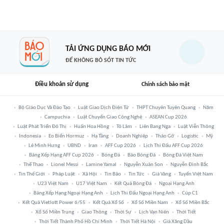
TẢI ỨNG DỤNG BÁO MỚI
ĐỂ KHÔNG BỎ SÓT TIN TỨC
Điều khoản sử dụng
Chính sách bảo mật
Bộ Giáo Dục Và Đào Tạo
Luật Giao Dịch Điện Tử
THPT Chuyên Tuyên Quang
Năm
Campuchia
Luật Chuyển Giao Công Nghệ
ASEAN Cup 2026
Luật Phát Triển Đô Thị
Huấn Hoa Hồng
Tô Lâm
Liên Bang Nga
Luật Viễn Thông
Indonesia
Eo Biển Hormuz
Hạ Tầng
Doanh Nghiệp
Tháo Gỡ
Logistic
Mỹ
Lê Minh Hưng
UBND
Iran
AFF Cup 2026
Lịch Thi Đấu AFF Cup 2026
Bảng Xếp Hạng AFF Cup 2026
Bóng Đá
Báo Bóng Đá
Bóng Đá Việt Nam
Thể Thao
Lionel Messi
Lamine Yamal
Nguyễn Xuân Son
Nguyễn Đình Bắc
Tin Thế Giới
Pháp Luật
Xã Hội
Tin Bão
Tin Tức
Giá Vàng
Tuyển Việt Nam
U23 Việt Nam
U17 Việt Nam
Kết Quả Bóng Đá
Ngoại Hạng Anh
Bảng Xếp Hạng Ngoại Hạng Anh
Lịch Thi Đấu Ngoại Hạng Anh
Cúp C1
Kết Quả Vietlott Power 6/55
Kết Quả Xổ Số
Xổ Số Miền Nam
Xổ Số Miền Bắc
Xổ Số Miền Trung
Giao Thông
Thời Sự
Lịch Vạn Niên
Thời Tiết
Thời Tiết Thành Phố Hồ Chí Minh
Thời Tiết Hà Nội
Giá Xăng Dầu