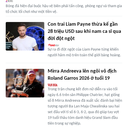
Bóng đá hiện đại buộc hậu vệ biên phải tấn công, phòng ngự và tham gia
tổ chức lối chơi như một tiền vệ.
Con trai Liam Payne thừa kế gần
28 triệu USD sau khi nam ca sĩ qua
đời đột ngột
Sự ra đi đột ngột của Liam Payne từng khiến
người hâm mộ trên toàn thế giới bàng hoàng.
Mirra Andreeva lên ngôi vô địch
Roland Garros 2026 ở tuổi 19
Trong trận chung kết đơn nữ diễn ra vào tối
ngày 6.6 trên sân Philippe Chatrier, hạt giống
số 8 Mirra Andreeva đã xuất sắc đánh bại hiện
tượng người Ba Lan Maja Chwalinska sau hai
set đấu với tỉ số 6-3, 6-2, qua đó giúp tay vợt
19 tuổi thâu tóm danh hiệu Grand Slam đầu
tiên trong sự nghiệp.