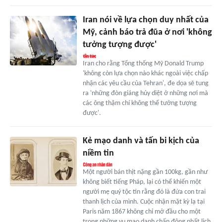
Iran nói về lựa chọn duy nhất của
Mỹ, cảnh báo trả đũa ở nơi 'không
tưởng tượng được'
Iran cho rằng Tổng thống Mỹ Donald Trump
'không còn lựa chọn nào khác ngoài việc chấp
nhận các yêu cầu của Tehran', đe dọa sẽ tung
ra 'những đòn giáng hủy diệt ở những nơi mà
các ông thậm chí không thể tưởng tượng
được'.
Kẻ mạo danh và tấn bi kịch của
niềm tin
Một người bán thịt nặng gần 100kg, gần như
không biết tiếng Pháp, lại có thể khiến một
người mẹ quý tộc tin rằng đó là đứa con trai
thanh lịch của mình. Cuộc nhận mặt kỳ lạ tại
Paris năm 1867 không chỉ mở đầu cho một
trong những vụ mạo danh chấn động nhất lịch