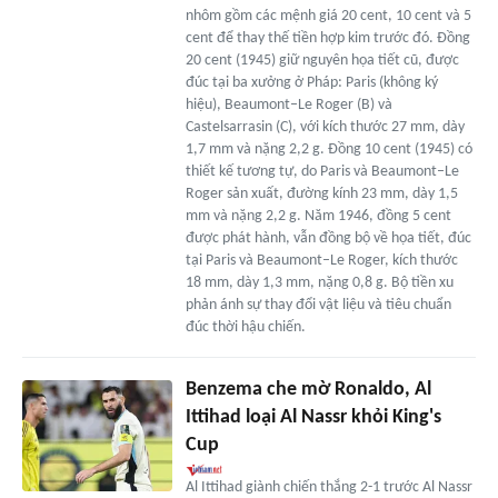
nhôm gồm các mệnh giá 20 cent, 10 cent và 5
cent để thay thế tiền hợp kim trước đó. Đồng
20 cent (1945) giữ nguyên họa tiết cũ, được
đúc tại ba xưởng ở Pháp: Paris (không ký
hiệu), Beaumont–Le Roger (B) và
Castelsarrasin (C), với kích thước 27 mm, dày
1,7 mm và nặng 2,2 g. Đồng 10 cent (1945) có
thiết kế tương tự, do Paris và Beaumont–Le
Roger sản xuất, đường kính 23 mm, dày 1,5
mm và nặng 2,2 g. Năm 1946, đồng 5 cent
được phát hành, vẫn đồng bộ về họa tiết, đúc
tại Paris và Beaumont–Le Roger, kích thước
18 mm, dày 1,3 mm, nặng 0,8 g. Bộ tiền xu
phản ánh sự thay đổi vật liệu và tiêu chuẩn
đúc thời hậu chiến.
Benzema che mờ Ronaldo, Al
Ittihad loại Al Nassr khỏi King's
Cup
Al Ittihad giành chiến thắng 2-1 trước Al Nassr