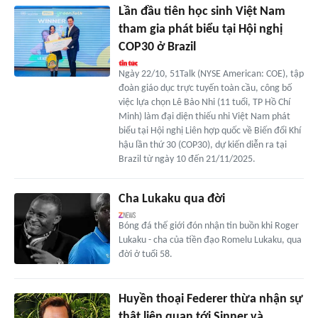
Lần đầu tiên học sinh Việt Nam
tham gia phát biểu tại Hội nghị
COP30 ở Brazil
Ngày 22/10, 51Talk (NYSE American: COE), tập
đoàn giáo dục trực tuyến toàn cầu, công bố
việc lựa chọn Lê Bảo Nhi (11 tuổi, TP Hồ Chí
Minh) làm đại diện thiếu nhi Việt Nam phát
biểu tại Hội nghị Liên hợp quốc về Biến đổi Khí
hậu lần thứ 30 (COP30), dự kiến diễn ra tại
Brazil từ ngày 10 đến 21/11/2025.
Cha Lukaku qua đời
Bóng đá thế giới đón nhận tin buồn khi Roger
Lukaku - cha của tiền đạo Romelu Lukaku, qua
đời ở tuổi 58.
Huyền thoại Federer thừa nhận sự
thật liên quan tới Sinner và