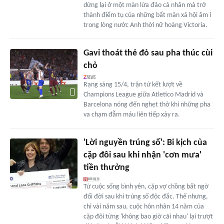
dừng lại ở một màn lừa đảo cá nhân mà trở
thành điểm tụ của những bất mãn xã hội âm ỉ
trong lòng nước Anh thời nữ hoàng Victoria.
Gavi thoát thẻ đỏ sau pha thúc cùi
chỏ
Rạng sáng 15/4, trận tứ kết lượt về
Champions League giữa Atletico Madrid và
Barcelona nóng đến nghẹt thở khi những pha
va chạm đẫm máu liên tiếp xảy ra.
'Lời nguyền trúng số': Bi kịch của
cặp đôi sau khi nhận 'cơn mưa'
tiền thưởng
Từ cuộc sống bình yên, cặp vợ chồng bất ngờ
đổi đời sau khi trúng số độc đắc. Thế nhưng,
chỉ vài năm sau, cuộc hôn nhân 14 năm của
cặp đôi từng 'không bao giờ cãi nhau' lại trượt