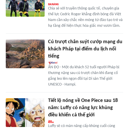
Chia sẻ với truyền thông quốc tế, chuyên gia
thể lực Cedric Roger khẳng định bóng đá Việt
Nam cần xây chắc nền móng từ đào tạo trẻ và
hạ tầng để hiện thực hóa giấc mơ vươn tầm.
Cú trượt chân suýt cướp mạng du
khách Pháp tại điểm du lịch nổi
tiếng
ẤN ĐỘ - Một du khách 52 tuổi người Pháp bị
thương nặng sau cú trượt chân khi đang cố
gắng leo lên ngọn đồi tại Di sản Thế giới
UNESCO - Hampi.
Tiết lộ nóng về One Piece sau 18
năm: Luffy có năng lực khủng
điều khiển cả thế giới
Luffy sẽ có màn nâng cấp khủng cuối cùng