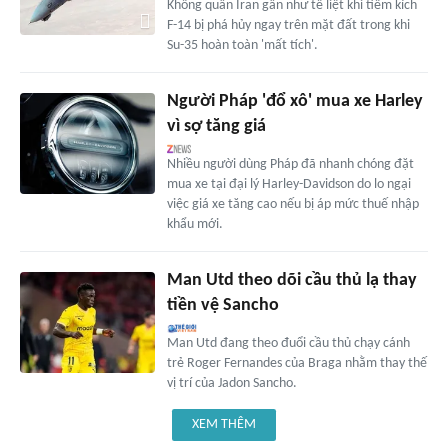
Không quân Iran gần như tê liệt khi tiêm kích
F-14 bị phá hủy ngay trên mặt đất trong khi
Su-35 hoàn toàn 'mất tích'.
Người Pháp 'đổ xô' mua xe Harley
vì sợ tăng giá
Nhiều người dùng Pháp đã nhanh chóng đặt
mua xe tại đại lý Harley-Davidson do lo ngại
việc giá xe tăng cao nếu bị áp mức thuế nhập
khẩu mới.
Man Utd theo dõi cầu thủ lạ thay
tiền vệ Sancho
Man Utd đang theo đuổi cầu thủ chạy cánh
trẻ Roger Fernandes của Braga nhằm thay thế
vị trí của Jadon Sancho.
XEM THÊM