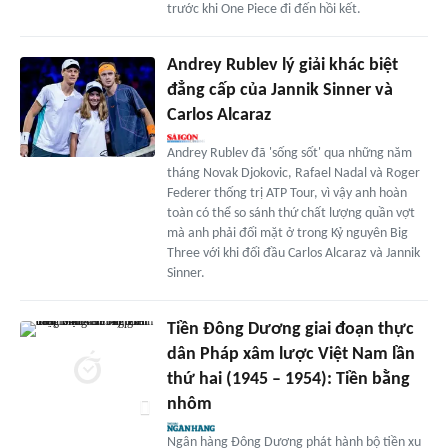
trước khi One Piece đi đến hồi kết.
Andrey Rublev lý giải khác biệt
đẳng cấp của Jannik Sinner và
Carlos Alcaraz
Andrey Rublev đã 'sống sốt' qua những năm
tháng Novak Djokovic, Rafael Nadal và Roger
Federer thống trị ATP Tour, vì vậy anh hoàn
toàn có thể so sánh thứ chất lượng quần vợt
mà anh phải đối mặt ở trong Kỷ nguyên Big
Three với khi đối đầu Carlos Alcaraz và Jannik
Sinner.
Tiền Đông Dương giai đoạn thực
dân Pháp xâm lược Việt Nam lần
thứ hai (1945 – 1954): Tiền bằng
nhôm
Ngân hàng Đông Dương phát hành bộ tiền xu