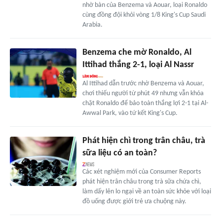
nhờ bàn của Benzema và Aouar, loại Ronaldo
cùng đồng đội khỏi vòng 1/8 King's Cup Saudi
Arabia.
Benzema che mờ Ronaldo, Al
Ittihad thắng 2-1, loại Al Nassr
Al Ittihad dẫn trước nhờ Benzema và Aouar,
chơi thiếu người từ phút 49 nhưng vẫn khóa
chặt Ronaldo để bảo toàn thắng lợi 2-1 tại Al-
Awwal Park, vào tứ kết King's Cup.
Phát hiện chì trong trân châu, trà
sữa liệu có an toàn?
Các xét nghiệm mới của Consumer Reports
phát hiện trân châu trong trà sữa chứa chì,
làm dấy lên lo ngại về an toàn sức khỏe với loại
đồ uống được giới trẻ ưa chuộng này.