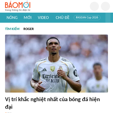
NÓNG
MỚI
VIDEO
CHỦ ĐỀ
#ASEAN Cup 2026
#Trí tuệ nhân tạo
#Mỹ - Iran
#Khám phá Việt Nam
TÌM KIẾM
ROGER
#Khám phá thế giới
Vị trí khắc nghiệt nhất của bóng đá hiện
đại