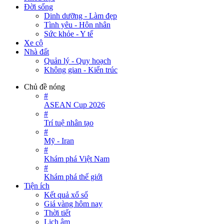
Đời sống
Dinh dưỡng - Làm đẹp
Tình yêu - Hôn nhân
Sức khỏe - Y tế
Xe cộ
Nhà đất
Quản lý - Quy hoạch
Không gian - Kiến trúc
Chủ đề nóng
#
ASEAN Cup 2026
#
Trí tuệ nhân tạo
#
Mỹ - Iran
#
Khám phá Việt Nam
#
Khám phá thế giới
Tiện ích
Kết quả xổ số
Giá vàng hôm nay
Thời tiết
Lịch âm