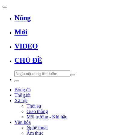
Nóng
Mới
VIDEO
CHỦ ĐỀ
Bóng đá
Thế giới
Xã hội
Thời sự
Giao thông
Môi trường - Khí hậu
Văn hóa
Nghệ thuật
Ẩm thực