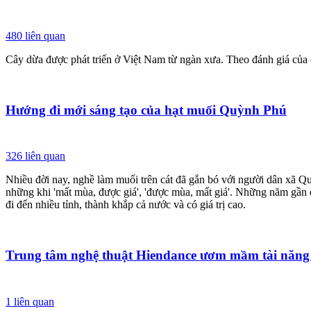
480
liên quan
Cây dừa được phát triển ở Việt Nam từ ngàn xưa. Theo đánh giá của c
Hướng đi mới sáng tạo của hạt muối Quỳnh Phú
326
liên quan
Nhiều đời nay, nghề làm muối trên cát đã gắn bó với người dân xã 
những khi 'mất mùa, được giá', 'được mùa, mất giá'. Những năm gần
đi đến nhiều tỉnh, thành khắp cả nước và có giá trị cao.
Trung tâm nghệ thuật Hiendance ươm mầm tài năng 
1
liên quan