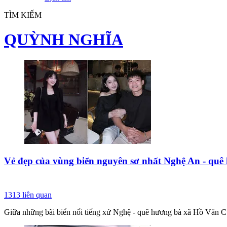
TÌM KIẾM
QUỲNH NGHĨA
Vẻ đẹp của vùng biển nguyên sơ nhất Nghệ An - qu
1313
liên quan
Giữa những bãi biển nổi tiếng xứ Nghệ - quê hương bà xã Hồ Văn Cườ