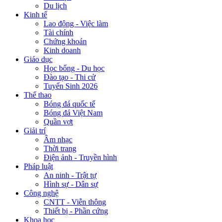
Du lịch
Kinh tế
Lao động - Việc làm
Tài chính
Chứng khoán
Kinh doanh
Giáo dục
Học bổng - Du học
Đào tạo - Thi cử
Tuyển Sinh 2026
Thể thao
Bóng đá quốc tế
Bóng đá Việt Nam
Quần vợt
Giải trí
Âm nhạc
Thời trang
Điện ảnh - Truyền hình
Pháp luật
An ninh - Trật tự
Hình sự - Dân sự
Công nghệ
CNTT - Viễn thông
Thiết bị - Phần cứng
Khoa học