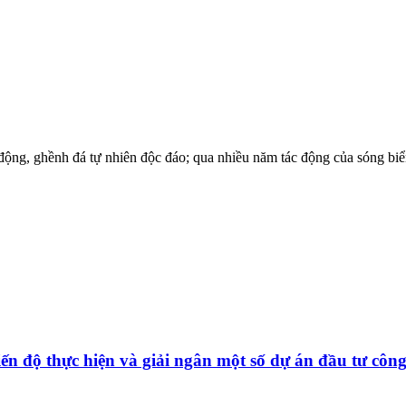
ng, ghềnh đá tự nhiên độc đáo; qua nhiều năm tác động của sóng biển, 
n độ thực hiện và giải ngân một số dự án đầu tư côn