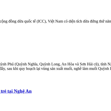
ộng đồng dừa quốc tế (ICC), Việt Nam có diện tích dừa đứng thứ năm v
Quỳnh Phú (Quỳnh Nghĩa, Quỳnh Long, An Hòa và Sơn Hải cũ), tỉnh Ng
 đây, sau khi quy hoạch lại vùng sản xuất muối, nghề làm muối Quỳnh
trẻ tại Nghệ An