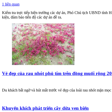
1
liên quan
Kiểm tra trực tiếp hiện trường các dự án, Phó Chủ tịch UBND tỉnh Ho
kiện, đảm bảo tiến độ các dự án đề ra.
Vẻ đẹp của rau nhót phủ tím trên đồng muối rộng 20
Du khách bất ngờ và hút mắt trước vẻ đẹp của loài rau nhót mặn mọ
Khuyến khích phát triển cây dừa ven biển