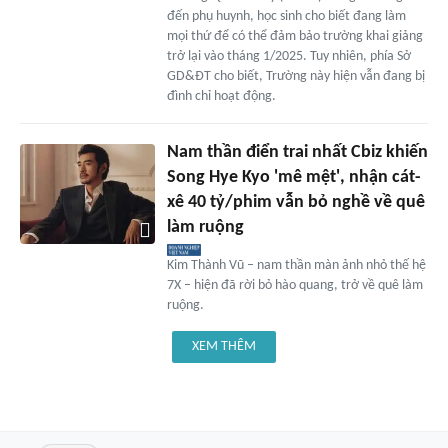
đến phụ huynh, học sinh cho biết đang làm
mọi thứ để có thể đảm bảo trường khai giảng
trở lại vào tháng 1/2025. Tuy nhiên, phía Sở
GD&ĐT cho biết, Trường này hiện vẫn đang bị
đình chỉ hoạt động.
Nam thần điển trai nhất Cbiz khiến
Song Hye Kyo 'mê mệt', nhận cát-
xê 40 tỷ/phim vẫn bỏ nghề về quê
làm ruộng
Kim Thành Vũ – nam thần màn ảnh nhỏ thế hệ
7X – hiện đã rời bỏ hào quang, trở về quê làm
ruộng.
XEM THÊM