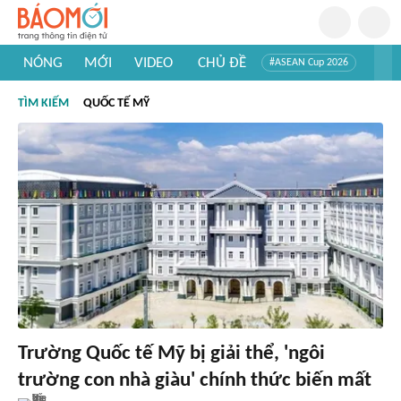
NÓNG
MỚI
VIDEO
CHỦ ĐỀ
#ASEAN Cup 2026
#Trí tuệ nhân tạo
#Mỹ - Iran
#Khám phá Việt Nam
TÌM KIẾM
QUỐC TẾ MỸ
#Khám phá thế giới
Trường Quốc tế Mỹ bị giải thể, 'ngôi
trường con nhà giàu' chính thức biến mất