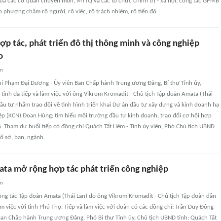
ủa các cơ quan chuyên môn, MTTQ và các tổ chức chính trị - xã hội, công tác GPMB
o phương châm rõ người, rõ việc, rõ trách nhiệm, rõ tiến độ.
ợp tác, phát triển đô thị thông minh và công nghiệp
o
an
hí Phạm Đại Dương - Ủy viên Ban Chấp hành Trung ương Đảng, Bí thư Tỉnh ủy,
nh đã tiếp và làm việc với ông Vikrom Kromadit - Chủ tịch Tập đoàn Amata (Thái
ầu tư nhằm trao đổi về tình hình triển khai Dự án đầu tư xây dựng và kinh doanh hạ
ệp (KCN) Đoan Hùng; tìm hiểu môi trường đầu tư kinh doanh, trao đổi cơ hội hợp
nh. Tham dự buổi tiếp có đồng chí Quách Tất Liêm - Tỉnh ủy viên, Phó Chủ tịch UBND
số sở, ban, ngành.
ata mở rộng hợp tác phát triển công nghiệp
an
ông tác Tập đoàn Amata (Thái Lan) do ông Vikrom Kromadit - Chủ tịch Tập đoàn dẫn
m việc với tỉnh Phú Thọ. Tiếp và làm việc với đoàn có các đồng chí: Trần Duy Đông -
Ban Chấp hành Trung ương Đảng, Phó Bí thư Tỉnh ủy, Chủ tịch UBND tỉnh; Quách Tất