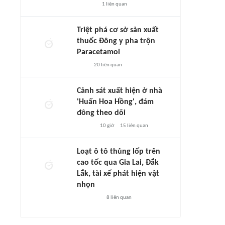
1
liên quan
Triệt phá cơ sở sản xuất
thuốc Đông y pha trộn
Paracetamol
20
liên quan
Cảnh sát xuất hiện ở nhà
'Huấn Hoa Hồng', đám
đông theo dõi
10 giờ
15
liên quan
Loạt ô tô thủng lốp trên
cao tốc qua Gia Lai, Đắk
Lắk, tài xế phát hiện vật
nhọn
8
liên quan