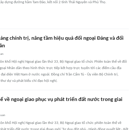
ây dựng đường hầm Tam Đảo, kết nối 2 tỉnh Thái Nguyên và Phú Thọ.
ảng chính trị, nâng tầm hiệu quả đối ngoại Đảng và đối
ân
uan
ôn khổ Hội nghị Ngoại giao lần thứ 33, Bộ Ngoại giao tổ chức Phiên toàn thể về đối
goại Nhân dân theo hình thức trực tiếp kết hợp trực tuyến tới các điểm cầu địa
ại diện Việt Nam ở nước ngoài. Đồng chí Trần Cẩm Tú - Ủy viên Bộ Chính trị,
thư dự và phát biểu chỉ đạo hội nghị.
ể về ngoại giao phục vụ phát triển đất nước trong giai
quan
ôn khổ Hội nghị Ngoại giao lần thứ 33, Bộ Ngoại giao tổ chức phiên toàn thể về
phát triển đất nước trong giai đoạn mới 'Tư duy đột phá - Hành động quyết liệt - Kết