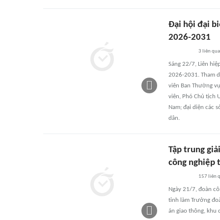
Đại hội đại b
2026-2031
3
liên qu
Sáng 22/7, Liên hiệ
2026-2031. Tham dự
viên Ban Thường vụ
viên, Phó Chủ tịch 
Nam; đại diện các s
dân.
Tập trung giả
công nghiệp 
157
liên 
Ngày 21/7, đoàn côn
tỉnh làm Trưởng đoà
án giao thông, khu 