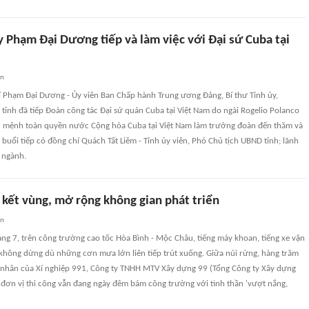
y Phạm Đại Dương tiếp và làm việc với Đại sứ Cuba tại
an
í Phạm Đại Dương - Ủy viên Ban Chấp hành Trung ương Đảng, Bí thư Tỉnh ủy,
ỉnh đã tiếp Đoàn công tác Đại sứ quán Cuba tại Việt Nam do ngài Rogelio Polanco
ặc mệnh toàn quyền nước Cộng hòa Cuba tại Việt Nam làm trưởng đoàn đến thăm và
ự buổi tiếp có đồng chí Quách Tất Liêm - Tỉnh ủy viên, Phó Chủ tịch UBND tỉnh; lãnh
 ngành.
 kết vùng, mở rộng không gian phát triển
an
g 7, trên công trường cao tốc Hòa Bình - Mộc Châu, tiếng máy khoan, tiếng xe vận
 không dừng dù những cơn mưa lớn liên tiếp trút xuống. Giữa núi rừng, hàng trăm
g nhân của Xí nghiệp 991, Công ty TNHH MTV Xây dựng 99 (Tổng Công ty Xây dựng
 đơn vị thi công vẫn đang ngày đêm bám công trường với tinh thần 'vượt nắng,