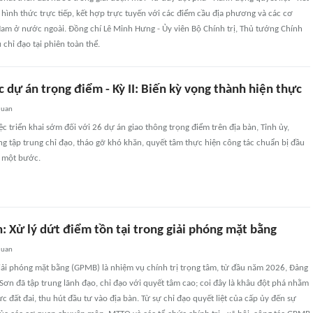
 hình thức trực tiếp, kết hợp trực tuyến với các điểm cầu địa phương và các cơ
Nam ở nước ngoài. Đồng chí Lê Minh Hưng - Ủy viên Bộ Chính trị, Thủ tướng Chính
 chỉ đạo tại phiên toàn thể.
c dự án trọng điểm - Kỳ II: Biến kỳ vọng thành hiện thực
quan
ệc triển khai sớm đối với 26 dự án giao thông trọng điểm trên địa bàn, Tỉnh ủy,
g tập trung chỉ đạo, tháo gỡ khó khăn, quyết tâm thực hiện công tác chuẩn bị đầu
c một bước.
: Xử lý dứt điểm tồn tại trong giải phóng mặt bằng
quan
iải phóng mặt bằng (GPMB) là nhiệm vụ chính trị trọng tâm, từ đầu năm 2026, Đảng
ơn đã tập trung lãnh đạo, chỉ đạo với quyết tâm cao; coi đây là khâu đột phá nhằm
c đất đai, thu hút đầu tư vào địa bàn. Từ sự chỉ đạo quyết liệt của cấp ủy đến sự