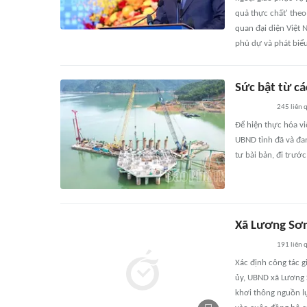
quả thực chất' theo
quan đại diện Việt 
phủ dự và phát biểu
Sức bật từ cá
245
liên 
Để hiện thực hóa vi
UBND tỉnh đã và đan
tư bài bản, đi trướ
Xã Lương Sơn
191
liên 
Xác định công tác g
ủy, UBND xã Lương S
khơi thông nguồn lự