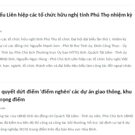
iểu Liên hiệp các tổ chức hữu nghị tỉnh Phú Thọ nhiệm kỳ
an
p các tổ chức hữu nghị tỉnh Phú Thọ tổ chức Đại hội đại biểu lần thứ I, nhiệm kỳ
 có các đồng chí: Nguyễn Mạnh Sơn - Phó Bí thư Tỉnh ủy; Đinh Công Thực - Ủy
 Tỉnh ủy, Phó Chủ tịch Thường trực Ủy ban MTTQ tỉnh; Quách Tất Liêm - Tỉnh ủy
UBND tỉnh; Nguyễn Ngọc Hùng - Phó Chủ tịch Liên hiệp các tổ chức hữu nghị Việt
ở, ban, ngành, tổ chức thành viên và đại biểu tiêu biểu làm công tác đối ngoại nhân
i quyết dứt điểm 'điểm nghẽn' các dự án giao thông, khu
trọng điểm
quan
g tác của UBND tỉnh do đồng chí Quách Tất Liêm - Tỉnh ủy viên, Phó Chủ tịch UBND
n đã kiểm tra tiến độ thi công và công tác bồi thường, hỗ trợ, tái định cư tại 6 dự
công nghiệp (KCN) trọng điểm trên địa bàn khu vực Hòa Bình.