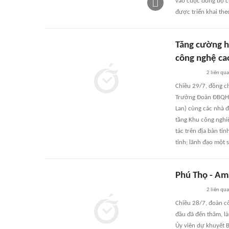
vào cuộc đồng bộ c
được triển khai the
Tăng cường h
công nghệ ca
2
liên qu
Chiều 29/7, đồng c
Trưởng Đoàn ĐBQH tỉ
Lan) cùng các nhà đ
tầng Khu công nghi
tác trên địa bàn tỉ
tỉnh; lãnh đạo một 
Phú Thọ - Am
2
liên qu
Chiều 28/7, đoàn c
đầu đã đến thăm, là
Ủy viên dự khuyết 