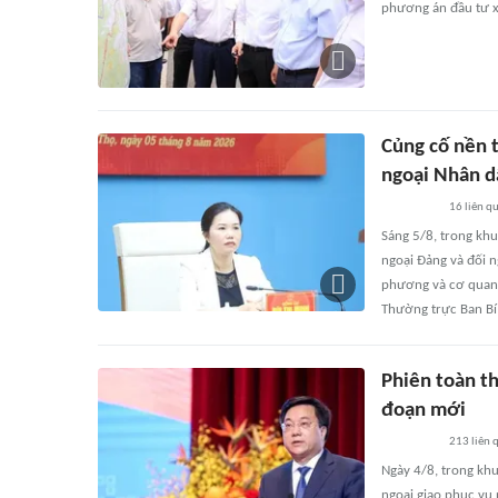
phương án đầu tư x
Củng cố nền t
ngoại Nhân d
16
liên q
Sáng 5/8, trong khu
ngoại Đảng và đối n
phương và cơ quan đ
Thường trực Ban Bí 
Phiên toàn th
đoạn mới
213
liên 
Ngày 4/8, trong khu
ngoại giao phục vụ 