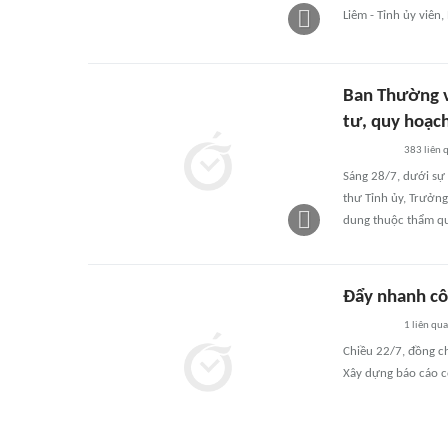
Liêm - Tỉnh ủy viên
Ban Thường v
tư, quy hoạch
383
liên 
Sáng 28/7, dưới sự
thư Tỉnh ủy, Trưởng
dung thuộc thẩm q
Đẩy nhanh cô
1
liên qu
Chiều 22/7, đồng ch
Xây dựng báo cáo c