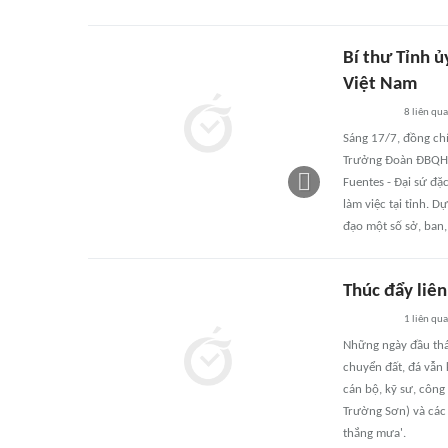
Bí thư Tỉnh ủ
Việt Nam
8
liên qu
Sáng 17/7, đồng ch
Trưởng Đoàn ĐBQH t
Fuentes - Đại sứ đ
làm việc tại tỉnh. D
đạo một số sở, ban,
Thúc đẩy liên
1
liên qu
Những ngày đầu thán
chuyển đất, đá vẫn
cán bộ, kỹ sư, côn
Trường Sơn) và các
thắng mưa'.