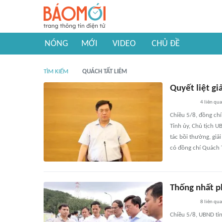
NÓNG
MỚI
VIDEO
CHỦ ĐỀ
TÌM KIẾM
QUÁCH TẤT LIÊM
Quyết liệt gi
4
liên qu
Chiều 5/8, đồng ch
Tỉnh ủy, Chủ tịch U
tác bồi thường, giả
có đồng chí Quách T
Thống nhất 
8
liên qu
Chiều 5/8, UBND tỉn