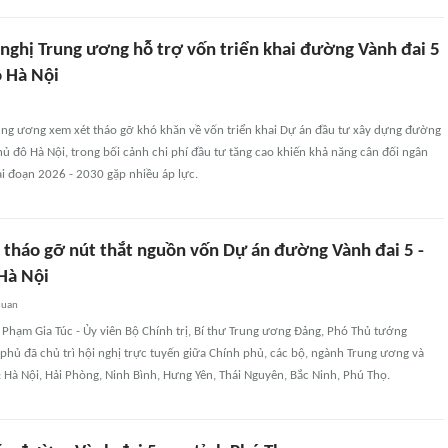
 nghị Trung ương hỗ trợ vốn triển khai đường Vành đai 5
ô Hà Nội
ung ương xem xét tháo gỡ khó khăn về vốn triển khai Dự án đầu tư xây dựng đường
hủ đô Hà Nội, trong bối cảnh chi phí đầu tư tăng cao khiến khả năng cân đối ngân
i đoạn 2026 - 2030 gặp nhiều áp lực.
p tháo gỡ nút thắt nguồn vốn Dự án đường Vành đai 5 -
Hà Nội
quan
 Phạm Gia Túc - Ủy viên Bộ Chính trị, Bí thư Trung ương Đảng, Phó Thủ tướng
hủ đã chủ trì hội nghị trực tuyến giữa Chính phủ, các bộ, ngành Trung ương và
: Hà Nội, Hải Phòng, Ninh Bình, Hưng Yên, Thái Nguyên, Bắc Ninh, Phú Thọ.