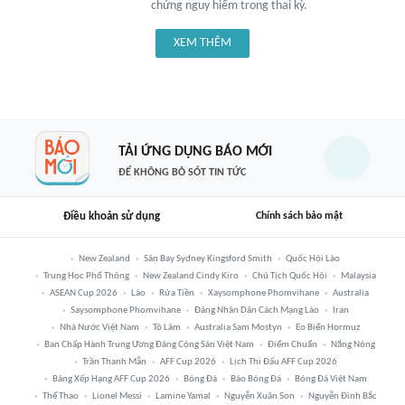
chứng nguy hiểm trong thai kỳ.
XEM THÊM
TẢI ỨNG DỤNG BÁO MỚI
ĐỂ KHÔNG BỎ SÓT TIN TỨC
Điều khoản sử dụng
Chính sách bảo mật
New Zealand
Sân Bay Sydney Kingsford Smith
Quốc Hội Lào
Trung Học Phổ Thông
New Zealand Cindy Kiro
Chủ Tịch Quốc Hội
Malaysia
ASEAN Cup 2026
Lào
Rửa Tiền
Xaysomphone Phomvihane
Australia
Saysomphone Phomvihane
Đảng Nhân Dân Cách Mạng Lào
Iran
Nhà Nước Việt Nam
Tô Lâm
Australia Sam Mostyn
Eo Biển Hormuz
Ban Chấp Hành Trung Ương Đảng Cộng Sản Việt Nam
Điểm Chuẩn
Nắng Nóng
Trần Thanh Mẫn
AFF Cup 2026
Lịch Thi Đấu AFF Cup 2026
Bảng Xếp Hạng AFF Cup 2026
Bóng Đá
Báo Bóng Đá
Bóng Đá Việt Nam
Thể Thao
Lionel Messi
Lamine Yamal
Nguyễn Xuân Son
Nguyễn Đình Bắc