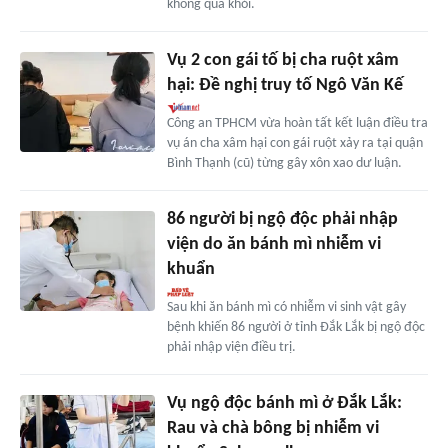
không qua khỏi.
Vụ 2 con gái tố bị cha ruột xâm
hại: Đề nghị truy tố Ngô Văn Kế
Công an TPHCM vừa hoàn tất kết luận điều tra
vụ án cha xâm hại con gái ruột xảy ra tại quận
Bình Thạnh (cũ) từng gây xôn xao dư luận.
86 người bị ngộ độc phải nhập
viện do ăn bánh mì nhiễm vi
khuẩn
Sau khi ăn bánh mì có nhiễm vi sinh vật gây
bệnh khiến 86 người ở tỉnh Đắk Lắk bị ngộ độc
phải nhập viện điều trị.
Vụ ngộ độc bánh mì ở Đắk Lắk:
Rau và chà bông bị nhiễm vi