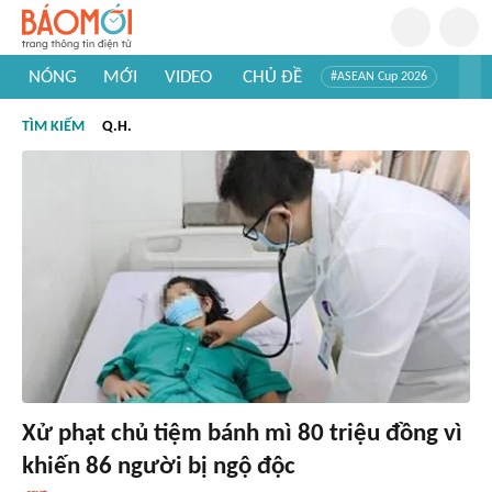
NÓNG
MỚI
VIDEO
CHỦ ĐỀ
#ASEAN Cup 2026
#Trí tuệ nhân tạo
#Mỹ - Iran
#Khám phá Việt Nam
TÌM KIẾM
Q.H.
#Khám phá thế giới
Xử phạt chủ tiệm bánh mì 80 triệu đồng vì
khiến 86 người bị ngộ độc