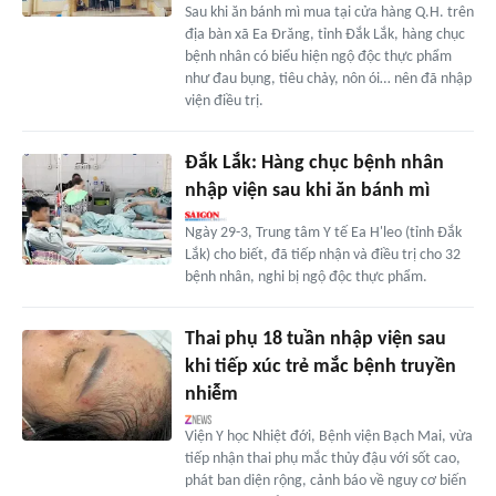
Sau khi ăn bánh mì mua tại cửa hàng Q.H. trên
địa bàn xã Ea Đrăng, tỉnh Đắk Lắk, hàng chục
bệnh nhân có biểu hiện ngộ độc thực phẩm
như đau bụng, tiêu chảy, nôn ói… nên đã nhập
viện điều trị.
Đắk Lắk: Hàng chục bệnh nhân
nhập viện sau khi ăn bánh mì
Ngày 29-3, Trung tâm Y tế Ea H'leo (tỉnh Đắk
Lắk) cho biết, đã tiếp nhận và điều trị cho 32
bệnh nhân, nghi bị ngộ độc thực phẩm.
Thai phụ 18 tuần nhập viện sau
khi tiếp xúc trẻ mắc bệnh truyền
nhiễm
Viện Y học Nhiệt đới, Bệnh viện Bạch Mai, vừa
tiếp nhận thai phụ mắc thủy đậu với sốt cao,
phát ban diện rộng, cảnh báo về nguy cơ biến