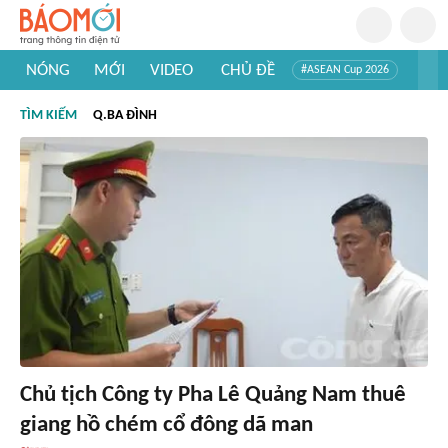
NÓNG
MỚI
VIDEO
CHỦ ĐỀ
#ASEAN Cup 2026
#Trí tuệ nhân tạo
#Mỹ - Iran
#Khám phá Việt Nam
TÌM KIẾM
Q.BA ĐÌNH
#Khám phá thế giới
Chủ tịch Công ty Pha Lê Quảng Nam thuê
giang hồ chém cổ đông dã man