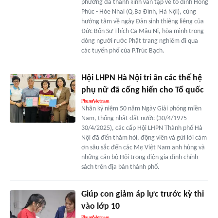
phương đã thành kính vân tập về tổ đình Hồng
Phúc - Hòe Nhai (Q.Ba Đình, Hà Nội), cùng
hướng tâm về ngày Đản sinh thiêng liêng của
Đức Bổn Sư Thích Ca Mâu Ni, hòa mình trong
dòng người rước Phật trang nghiêm đi qua
các tuyến phố của P.Trúc Bạch.
Hội LHPN Hà Nội tri ân các thế hệ
phụ nữ đã cống hiến cho Tổ quốc
Nhân kỷ niệm 50 năm Ngày Giải phóng miền
Nam, thống nhất đất nước (30/4/1975 -
30/4/2025), các cấp Hội LHPN Thành phố Hà
Nội đã đến thăm hỏi, động viên và gửi lời cảm
ơn sâu sắc đến các Mẹ Việt Nam anh hùng và
những cán bộ Hội trong diện gia đình chính
sách trên địa bàn thành phố.
Giúp con giảm áp lực trước kỳ thi
vào lớp 10