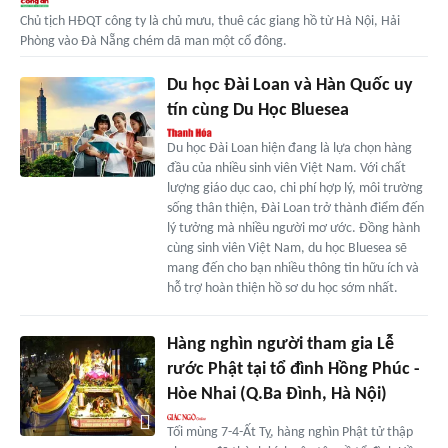
Chủ tịch HĐQT công ty là chủ mưu, thuê các giang hồ từ Hà Nội, Hải
Phòng vào Đà Nẵng chém dã man một cổ đông.
Du học Đài Loan và Hàn Quốc uy
tín cùng Du Học Bluesea
Du học Đài Loan hiện đang là lựa chọn hàng
đầu của nhiều sinh viên Việt Nam. Với chất
lượng giáo dục cao, chi phí hợp lý, môi trường
sống thân thiện, Đài Loan trở thành điểm đến
lý tưởng mà nhiều người mơ ước. Đồng hành
cùng sinh viên Việt Nam, du học Bluesea sẽ
mang đến cho bạn nhiều thông tin hữu ích và
hỗ trợ hoàn thiện hồ sơ du học sớm nhất.
Hàng nghìn người tham gia Lễ
rước Phật tại tổ đình Hồng Phúc -
Hòe Nhai (Q.Ba Đình, Hà Nội)
Tối mùng 7-4-Ất Tỵ, hàng nghìn Phật tử thập