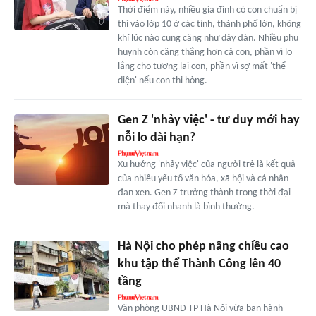
Thời điểm này, nhiều gia đình có con chuẩn bị
thi vào lớp 10 ở các tỉnh, thành phố lớn, không
khí lúc nào cũng căng như dây đàn. Nhiều phụ
huynh còn căng thẳng hơn cả con, phần vì lo
lắng cho tương lai con, phần vì sợ mất 'thể
diện' nếu con thi hỏng.
Gen Z 'nhảy việc' - tư duy mới hay
nỗi lo dài hạn?
Xu hướng 'nhảy việc' của người trẻ là kết quả
của nhiều yếu tố văn hóa, xã hội và cá nhân
đan xen. Gen Z trưởng thành trong thời đại
mà thay đổi nhanh là bình thường.
Hà Nội cho phép nâng chiều cao
khu tập thể Thành Công lên 40
tầng
Văn phòng UBND TP Hà Nội vừa ban hành