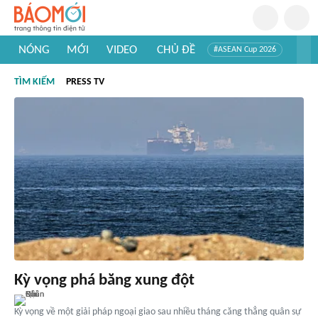
NÓNG
MỚI
VIDEO
CHỦ ĐỀ
#ASEAN Cup 2026
#Trí tuệ nhân tạo
#Mỹ - Iran
#Khám phá Việt Nam
TÌM KIẾM
PRESS TV
#Khám phá thế giới
Kỳ vọng phá băng xung đột
Kỳ vọng về một giải pháp ngoại giao sau nhiều tháng căng thẳng quân sự