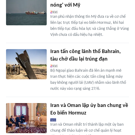
nóng' với Mỹ
Iran phủ nhận thông tin Mỹ đưa ra về cơ chế
liên lạc trực tiếp tại eo biển Hormuz, khi hai
bên tiếp tục đấu hỏa lực và căng thẳng ở Vùng
Vịnh chưa có dấu hiệu hạ nhiệt.
Iran tấn công lãnh thổ Bahrain,
tàu chở dầu lại trúng đạn
Bộ Ngoại giao Bahrain đã lên án mạnh mẽ
Iran thực hiện các cuộc tấn công bằng máy
bay không người lái (UAV) nhằm vào lãnh thổ
nước này vào rạng sáng 27/6.
Iran và Oman lập ủy ban chung về
Eo biển Hormuz
Iran và Oman nhất trí thành lập một ủy ban
chung để thảo luận về cơ chế quản lý hoạt