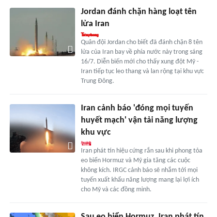
Jordan đánh chặn hàng loạt tên
lửa Iran
Quân đội Jordan cho biết đã đánh chặn 8 tên
lửa của Iran bay về phía nước này trong sáng
16/7. Diễn biến mới cho thấy xung đột Mỹ -
Iran tiếp tục leo thang và lan rộng tại khu vực
Trung Đông.
Iran cảnh báo 'đóng mọi tuyến
huyết mạch' vận tải năng lượng
khu vực
Iran phát tín hiệu cứng rắn sau khi phong tỏa
eo biển Hormuz và Mỹ gia tăng các cuộc
không kích. IRGC cảnh báo sẽ nhắm tới mọi
tuyến xuất khẩu năng lượng mang lại lợi ích
cho Mỹ và các đồng minh.
Sau eo biển Hormuz, Iran phát tín