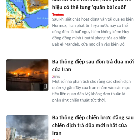
hiệu có thể tung 'quân bài cuối'
Sau khi siết chặt hoạt động vận tải qua eo biển
Hormuz, Iran phát tín hiệu nước này có thể
dùng đến 'lá bài' nguy hiểm không kém: Huy
động đồng minh Houthi phong tỏa eo biển
Bab el-Mandeb, cửa ngõ dẫn vào biển Đỏ.
Ba thông điệp sau đòn trả đũa mới
của Iran
Một số nhà phân tích cho rằng các chiến dịch
quân sự gần đây của Iran nhắm vào các mục
tiêu liên quan đến Mỹ không đơn thuần là
phản ứng chiến thuật tức thời.
Ba thông điệp chiến lược đằng sau
chiến dịch trả đũa mới nhất của
Iran