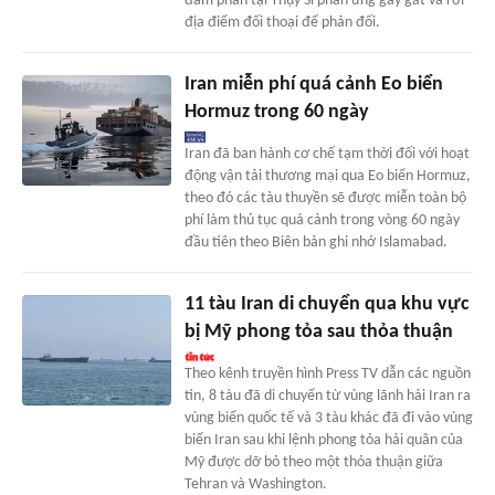
đàm phán tại Thụy Sĩ phản ứng gay gắt và rời
địa điểm đối thoại để phản đối.
Iran miễn phí quá cảnh Eo biển
Hormuz trong 60 ngày
Iran đã ban hành cơ chế tạm thời đối với hoạt
động vận tải thương mại qua Eo biển Hormuz,
theo đó các tàu thuyền sẽ được miễn toàn bộ
phí làm thủ tục quá cảnh trong vòng 60 ngày
đầu tiên theo Biên bản ghi nhớ Islamabad.
11 tàu Iran di chuyển qua khu vực
bị Mỹ phong tỏa sau thỏa thuận
Theo kênh truyền hình Press TV dẫn các nguồn
tin, 8 tàu đã di chuyển từ vùng lãnh hải Iran ra
vùng biển quốc tế và 3 tàu khác đã đi vào vùng
biển Iran sau khi lệnh phong tỏa hải quân của
Mỹ được dỡ bỏ theo một thỏa thuận giữa
Tehran và Washington.