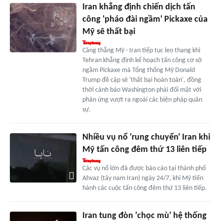
Iran khẳng định chiến dịch tấn
công 'pháo đài ngầm' Pickaxe của
Mỹ sẽ thất bại
Căng thẳng Mỹ - Iran tiếp tục leo thang khi
Tehran khẳng định kế hoạch tấn công cơ sở
ngầm Pickaxe mà Tổng thống Mỹ Donald
Trump đề cập sẽ 'thất bại hoàn toàn', đồng
thời cảnh báo Washington phải đối mặt với
phản ứng vượt ra ngoài các biện pháp quân
sự.
Nhiều vụ nổ 'rung chuyển' Iran khi
Mỹ tấn công đêm thứ 13 liên tiếp
Các vụ nổ lớn đã được báo cáo tại thành phố
Ahvaz (tây nam Iran) ngày 24/7, khi Mỹ tiến
hành các cuộc tấn công đêm thứ 13 liên tiếp.
Iran tung đòn 'chọc mù' hệ thống