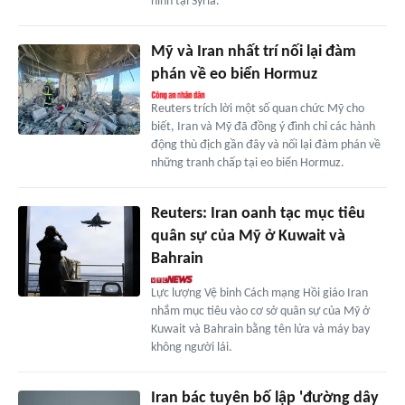
ninh tại Syria.
Mỹ và Iran nhất trí nối lại đàm
phán về eo biển Hormuz
Reuters trích lời một số quan chức Mỹ cho
biết, Iran và Mỹ đã đồng ý đình chỉ các hành
động thù địch gần đây và nối lại đàm phán về
những tranh chấp tại eo biển Hormuz.
Reuters: Iran oanh tạc mục tiêu
quân sự của Mỹ ở Kuwait và
Bahrain
Lực lượng Vệ binh Cách mạng Hồi giáo Iran
nhắm mục tiêu vào cơ sở quân sự của Mỹ ở
Kuwait và Bahrain bằng tên lửa và máy bay
không người lái.
Iran bác tuyên bố lập 'đường dây