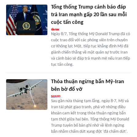
Tổng thống Trump cảnh báo đáp
trả Iran mạnh gấp 20 lần sau mỗi
cuộc tấn công
Ngày 8/7, Tổng thống Mỹ Donald Trump đã có
cuộc trao đổi với các phóng viên trên chuyên
cơ Không lực Một, tiếp tục khẳng định Mỹ đã
giành chiến thắng về mặt quân sự trước Iran
và cảnh báo sẽ đáp trả mạnh mẽ nếu Iran tiếp
tục tấn công.
Thỏa thuận ngừng bắn Mỹ-Iran
bên bờ đổ vỡ
Sau gần nửa tháng tạm lắng, ngày 8-7, Mỹ và
Iran tái phát giao tranh, phá vỡ những điều
khoản cam kết trong thỏa thuận ngừng bắn
tạm thời giữa hai bên. Tổng thống Mỹ Donald
Trump tuyên bố bản ghi nhớ về lệnh ngừng
bắn nhằm chấm dứt xung đột 'đã chấm dứt'.