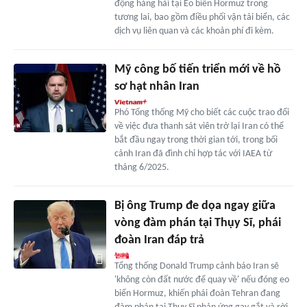
động hàng hải tại Eo biển Hormuz trong
tương lai, bao gồm điều phối vận tải biển, các
dịch vụ liên quan và các khoản phí đi kèm.
Mỹ công bố tiến triển mới về hồ
sơ hạt nhân Iran
Phó Tổng thống Mỹ cho biết các cuộc trao đổi
về việc đưa thanh sát viên trở lại Iran có thể
bắt đầu ngay trong thời gian tới, trong bối
cảnh Iran đã đình chỉ hợp tác với IAEA từ
tháng 6/2025.
Bị ông Trump đe dọa ngay giữa
vòng đàm phán tại Thụy Sĩ, phái
đoàn Iran đáp trả
Tổng thống Donald Trump cảnh báo Iran sẽ
'không còn đất nước để quay về' nếu đóng eo
biển Hormuz, khiến phái đoàn Tehran đang