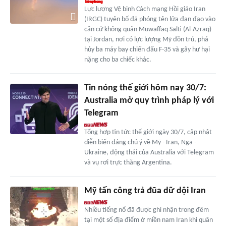
Lực lượng Vệ binh Cách mạng Hồi giáo Iran
(IRGC) tuyên bố đã phóng tên lửa đạn đạo vào
căn cứ không quân Muwaffaq Salti (Al-Azraq)
tại Jordan, nơi có lực lượng Mỹ đồn trú, phá
hủy ba máy bay chiến đấu F-35 và gây hư hại
nặng cho ba chiếc khác.
Tin nóng thế giới hôm nay 30/7:
Australia mở quy trình pháp lý với
Telegram
Tổng hợp tin tức thế giới ngày 30/7, cập nhật
diễn biến đáng chú ý về Mỹ - Iran, Nga -
Ukraine, động thái của Australia với Telegram
và vụ rơi trực thăng Argentina.
Mỹ tấn công trả đũa dữ dội Iran
Nhiều tiếng nổ đã được ghi nhận trong đêm
tại một số địa điểm ở miền nam Iran khi quân