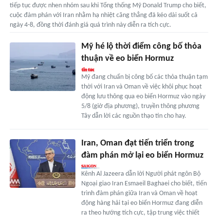
tiếp tục được nhen nhóm sau khi Tổng thống Mỹ Donald Trump cho biết,
cuộc đàm phán với Iran nhằm hạ nhiệt căng thẳng đã kéo dài suốt cả
ngày 4-8, đồng thời đánh giá quá trình này diễn ra tích cực.
Mỹ hé lộ thời điểm công bố thỏa
thuận về eo biển Hormuz
Mỹ đang chuẩn bị công bố các thỏa thuận tạm
thời với Iran và Oman về việc khôi phục hoạt
động lưu thông qua eo biển Hormuz vào ngày
5/8 (giờ địa phương), truyền thông phương
Tây dẫn lời các nguồn thạo tin cho hay.
Iran, Oman đạt tiến triển trong
đàm phán mở lại eo biển Hormuz
Kênh Al Jazeera dẫn lời Người phát ngôn Bộ
Ngoại giao Iran Esmaeil Baghaei cho biết, tiến
trình đàm phán giữa Iran và Oman về hoạt
động hàng hải tại eo biển Hormuz đang diễn
ra theo hướng tích cực, tập trung việc thiết