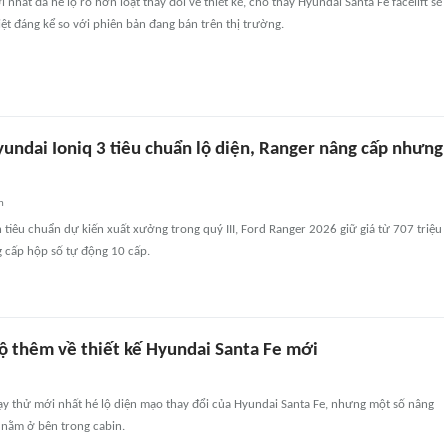
nhất đã hé lộ rõ hơn loạt thay đổi về thiết kế, cho thấy Hyundai Santa Fe facelift sẽ
ệt đáng kể so với phiên bản đang bán trên thị trường.
yundai Ioniq 3 tiêu chuẩn lộ diện, Ranger nâng cấp nhưng
n
 tiêu chuẩn dự kiến xuất xưởng trong quý III, Ford Ranger 2026 giữ giá từ 707 triệu
 cấp hộp số tự động 10 cấp.
lộ thêm về thiết kế Hyundai Santa Fe mới
y thử mới nhất hé lộ diện mạo thay đổi của Hyundai Santa Fe, nhưng một số nâng
 nằm ở bên trong cabin.