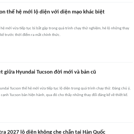
on thế hệ mới lộ diện với diện mạo khác biệt
hệ mới vừa tiếp tục bị bắt gặp trong quá trình chạy thử nghiệm, hé lộ những thay
t kế trước thời điểm ra mắt chính thức.
ệt giữa Hyundai Tucson đời mới và bản cũ
dai Tucson thế hệ mới vừa tiếp tục lộ diện trong quá trình chạy thử. Đáng chú ý,
n cạnh Tucson bản hiện hành, qua đó cho thấy những thay đổi đáng kể về thiết kế.
tra 2027 lộ diện không che chắn tại Hàn Quốc