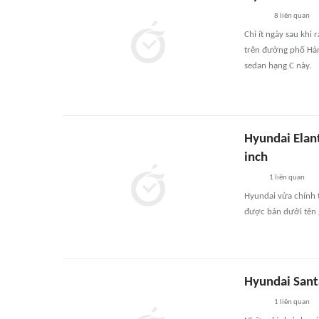
8
liên quan
Chỉ ít ngày sau khi
trên đường phố Hàn
sedan hạng C này.
Hyundai Elant
inch
1
liên quan
Hyundai vừa chính t
được bán dưới tên 
Hyundai Santa
1
liên quan