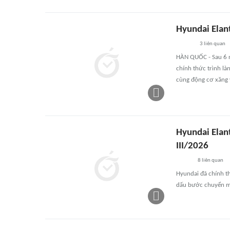
Hyundai Elant
3
liên quan
HÀN QUỐC - Sau 6 n
chính thức trình là
cùng động cơ xăng 
Hyundai Elant
III/2026
8
liên quan
Hyundai đã chính th
dấu bước chuyển mì