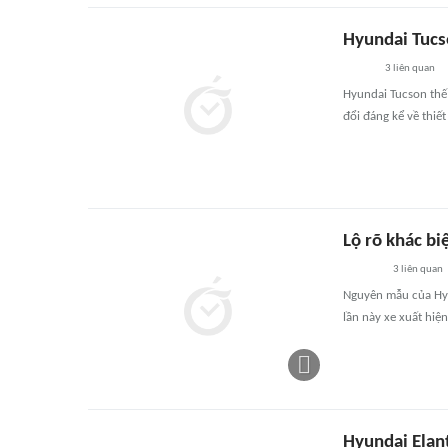
Hyundai Tucs
3
liên quan
Hyundai Tucson thế 
đổi đáng kể về thiế
Lộ rõ khác bi
3
liên quan
Nguyên mẫu của Hyun
lần này xe xuất hiệ
Hyundai Elan