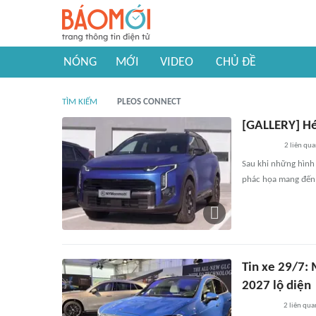
NÓNG
MỚI
VIDEO
CHỦ ĐỀ
TÌM KIẾM
PLEOS CONNECT
[GALLERY] Hé
2
liên qu
Sau khi những hình
phác họa mang đến 
Tin xe 29/7:
2027 lộ diện
2
liên qua