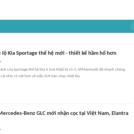
 lộ Kia Sportage thế hệ mới - thiết kế hầm hố hơn
an
 ảnh của Sportage thế hệ thứ 6 (mã NQ6) bị rò rỉ, NYMammoth đã nhanh chóng
cái nhìn rõ nét hơn về mẫu SUV bán chạy nhất Kia.
 Mercedes-Benz GLC mới nhận cọc tại Việt Nam, Elantra
n