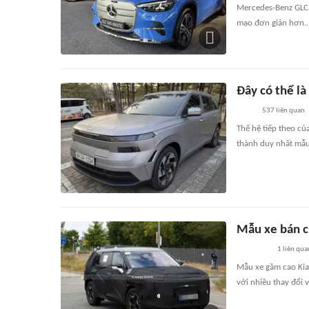
Mercedes-Benz GLC t
mạo đơn giản hơn...
Đây có thể l
537
liên quan
Thế hệ tiếp theo củ
thành duy nhất mẫu
Mẫu xe bán c
1
liên qua
Mẫu xe gầm cao Kia
với nhiều thay đổi v