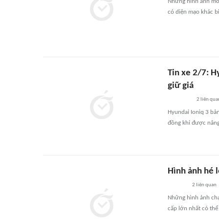
Những hình ảnh mới 
có diện mạo khác bi
Tin xe 2/7: H
giữ giá
2
liên qua
Hyundai Ioniq 3 bản
đồng khi được nâng
Hình ảnh hé 
2
liên quan
Những hình ảnh chạ
cấp lớn nhất có thể