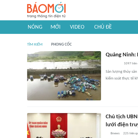
NÓNG
MỚI
VIDEO
CHỦ ĐỀ
TÌM KIẾM
PHONG CỐC
Quảng Ninh: 
1097
liên
Sản lượng thủy sản 
kiểm soát thực tế k
Chủ tịch UBN
lưới điện tru
Bnews
225
liên q