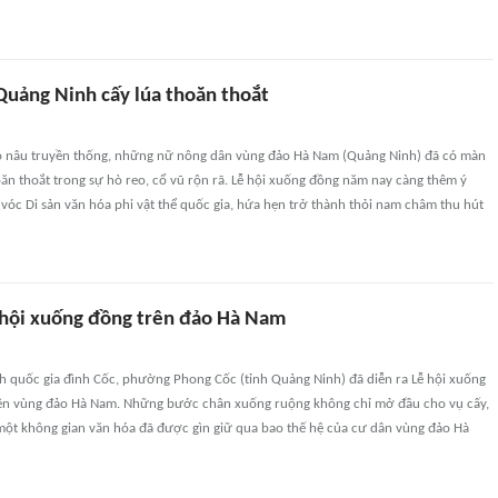
uảng Ninh cấy lúa thoăn thoắt
o nâu truyền thống, những nữ nông dân vùng đảo Hà Nam (Quảng Ninh) đã có màn
hoăn thoắt trong sự hò reo, cổ vũ rộn rã. Lễ hội xuống đồng năm nay càng thêm ý
vóc Di sản văn hóa phi vật thể quốc gia, hứa hẹn trở thành thỏi nam châm thu hút
 hội xuống đồng trên đảo Hà Nam
ích quốc gia đình Cốc, phường Phong Cốc (tỉnh Quảng Ninh) đã diễn ra Lễ hội xuống
ên vùng đảo Hà Nam. Những bước chân xuống ruộng không chỉ mở đầu cho vụ cấy,
ột không gian văn hóa đã được gìn giữ qua bao thế hệ của cư dân vùng đảo Hà