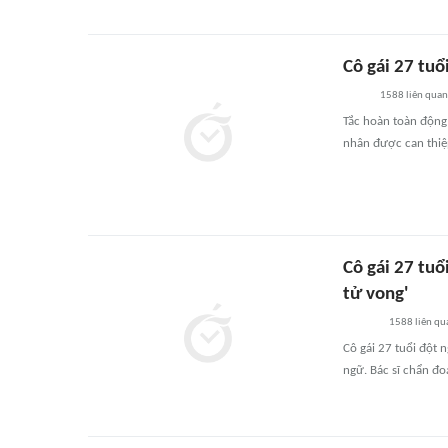
Cô gái 27 tuổ
1588
liên quan
Tắc hoàn toàn động
nhân được can thiệp
Cô gái 27 tuổ
tử vong'
1588
liên qu
Cô gái 27 tuổi đột 
ngữ. Bác sĩ chẩn đo