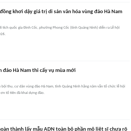
đồng khơi dậy giá trị di sản văn hóa vùng đảo Hà Nam
di tích quốc gia Đình Cốc, phường Phong Cốc (tỉnh Quảng Ninh) diễn ra Lễ hội
026.
 đảo Hà Nam thi cấy vụ mùa mới
ội thu, cư dân vùng đảo Hà Nam, tỉnh Quảng Ninh hằng năm vẫn tổ chức lễ hội
ơn tổ tiên đã khai dựng đảo.
oàn thành lấy mẫu ADN toàn bộ phần mộ liệt sĩ chưa rõ