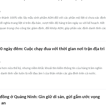
n
 thành 100% việc lấy mẫu sinh phẩm ADN đối với các phần mộ liệt sĩ chưa xác định
8 nghĩa trang liệt sĩ trên địa bàn, vượt tiến độ hàng trăm ngày so với kế hoạch. Kết
 quan trọng cho công tác giám định, đối khớp ADN, góp phần xác định danh tính các
0 ngày đêm: Cuộc chạy đua với thời gian nơi trận địa tri
n
xa hơn nửa thế kỷ, nhưng niềm khắc khoải tìm kiếm thông tin của hàng trăm nghìn
h danh tính vẫn luôn là nỗi đau âm ỉ của thân nhân các gia đình trên cả nước.
 đồng ở Quảng Ninh: Gìn giữ di sản, gửi gắm ước vọng
 an