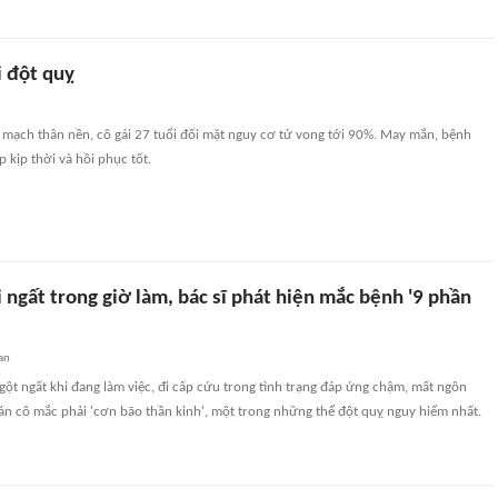
i đột quỵ
 mạch thân nền, cô gái 27 tuổi đối mặt nguy cơ tử vong tới 90%. May mắn, bệnh
 kịp thời và hồi phục tốt.
i ngất trong giờ làm, bác sĩ phát hiện mắc bệnh '9 phần
an
ngột ngất khi đang làm việc, đi cấp cứu trong tình trạng đáp ứng chậm, mất ngôn
án cô mắc phải 'cơn bão thần kinh', một trong những thể đột quỵ nguy hiểm nhất.