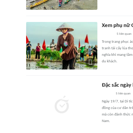
Xem phụ nữ Q
5
liên quan
Trong trang phục á
tranh tài cấy lúa t
nghĩa khi mang tầm 
du khách.
Đặc sắc ngày
5
liên quan
Ngày 19/7, tại Di t
đồng của cư dân tr
mà còn đánh thức m
Nam.