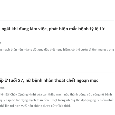
i ngất khi đang làm việc, phát hiện mắc bệnh tỷ lệ tử
n
ộng mạch thân nền - dạng đột quỵ đặc biệt nguy hiểm, có thể cướp đi tính mạng trong
cấp ở tuổi 27, nữ bệnh nhân thoát chết ngoạn mục
quan
 viện Bãi Cháy (Quảng Ninh) vừa can thiệp mạch não thành công, cứu sống nữ bệnh
t quỵ cấp do tắc động mạch thân nền – một trong những thể đột quỵ nguy hiểm nhất
ó thể lên tới hơn 90% nếu không được xử trí kịp thời.