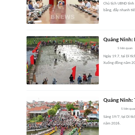
Chủ tịch UBND tỉnh
bằng, đẩy nhanh tiế
Quảng Ninh: 
5
liên quan
Ngày 19.7, tại Di t
Xuống đồng năm 2
Quảng Ninh: 
5
liên qua
Sáng 19/7, tại Di 
năm 2026.