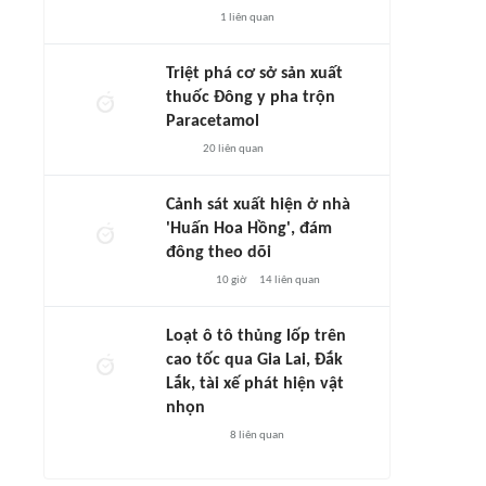
1
liên quan
Triệt phá cơ sở sản xuất
thuốc Đông y pha trộn
Paracetamol
20
liên quan
Cảnh sát xuất hiện ở nhà
'Huấn Hoa Hồng', đám
đông theo dõi
10 giờ
14
liên quan
Loạt ô tô thủng lốp trên
cao tốc qua Gia Lai, Đắk
Lắk, tài xế phát hiện vật
nhọn
8
liên quan