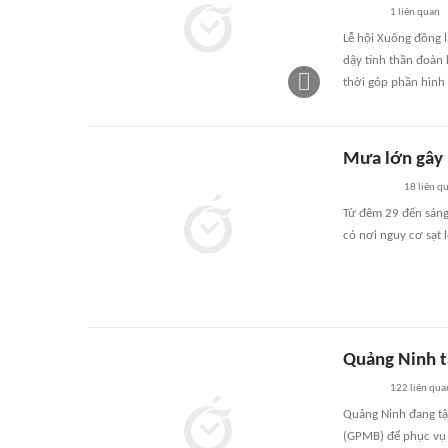
1
liên quan
Lễ hội Xuống đồng 
dậy tinh thần đoàn 
thời góp phần hình
Mưa lớn gây 
18
liên q
Từ đêm 29 đến sáng 
có nơi nguy cơ sạt 
Quảng Ninh t
122
liên qua
Quảng Ninh đang tậ
(GPMB) để phục vụ 