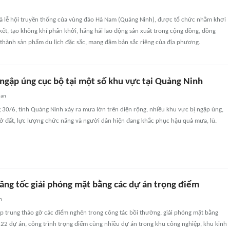
là lễ hội truyền thống của vùng đảo Hà Nam (Quảng Ninh), được tổ chức nhằm khơi
kết, tạo không khí phấn khởi, hăng hái lao động sản xuất trong cộng đồng, đồng
 thành sản phẩm du lịch đặc sắc, mang đậm bản sắc riêng của địa phương.
ngập úng cục bộ tại một số khu vực tại Quảng Ninh
uan
30/6, tỉnh Quảng Ninh xảy ra mưa lớn trên diện rộng, nhiều khu vực bị ngập úng,
lở đất, lực lượng chức năng và người dân hiện đang khắc phục hậu quả mưa, lũ.
ăng tốc giải phóng mặt bằng các dự án trọng điểm
n
p trung tháo gỡ các điểm nghẽn trong công tác bồi thường, giải phóng mặt bằng
22 dự án, công trình trọng điểm cùng nhiều dự án trong khu công nghiệp, khu kinh