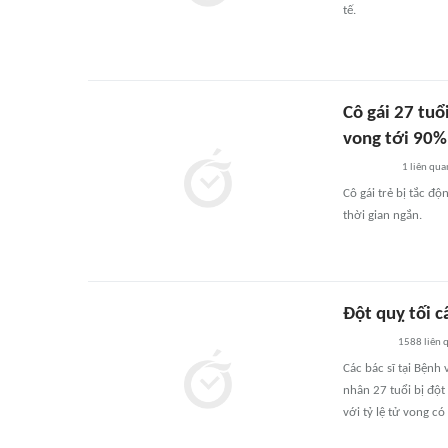
tế.
Cô gái 27 tuổ
vong tới 90%
1
liên qua
Cô gái trẻ bị tắc đ
thời gian ngắn.
Đột quỵ tối 
1588
liên 
Các bác sĩ tại Bệnh
nhân 27 tuổi bị độ
với tỷ lệ tử vong c