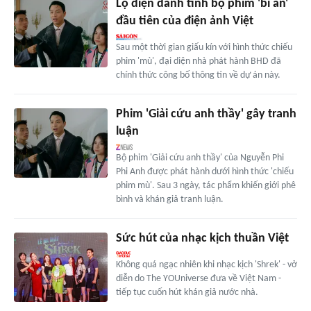
Lộ diện danh tính bộ phim 'bí ẩn'
đầu tiên của điện ảnh Việt
Sau một thời gian giấu kín với hình thức chiếu
phim 'mù', đại diện nhà phát hành BHD đã
chính thức công bố thông tin về dự án này.
Phim 'Giải cứu anh thầy' gây tranh
luận
Bộ phim 'Giải cứu anh thầy' của Nguyễn Phi
Phi Anh được phát hành dưới hình thức 'chiếu
phim mù'. Sau 3 ngày, tác phẩm khiến giới phê
bình và khán giả tranh luận.
Sức hút của nhạc kịch thuần Việt
Không quá ngạc nhiên khi nhạc kịch 'Shrek' - vở
diễn do The YOUniverse đưa về Việt Nam -
tiếp tục cuốn hút khán giả nước nhà.