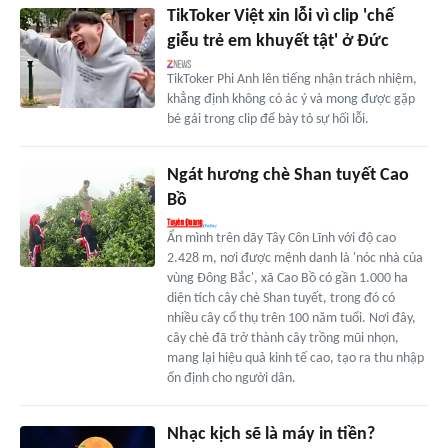
TikToker Việt xin lỗi vì clip 'chế
giễu trẻ em khuyết tật' ở Đức
TikToker Phi Anh lên tiếng nhận trách nhiệm,
khẳng định không có ác ý và mong được gặp
bé gái trong clip để bày tỏ sự hối lỗi.
Ngát hương chè Shan tuyết Cao
Bồ
Ẩn mình trên dãy Tây Côn Lĩnh với độ cao
2.428 m, nơi được mệnh danh là 'nóc nhà của
vùng Đông Bắc', xã Cao Bồ có gần 1.000 ha
diện tích cây chè Shan tuyết, trong đó có
nhiều cây cổ thụ trên 100 năm tuổi. Nơi đây,
cây chè đã trở thành cây trồng mũi nhọn,
mang lại hiệu quả kinh tế cao, tạo ra thu nhập
ổn định cho người dân.
Nhạc kịch sẽ là máy in tiền?