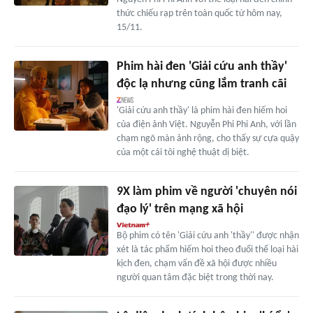
thức chiếu rạp trên toàn quốc từ hôm nay,
15/11.
Phim hài đen 'Giải cứu anh thầy'
độc lạ nhưng cũng lắm tranh cãi
'Giải cứu anh thầy' là phim hài đen hiếm hoi
của điện ảnh Việt. Nguyễn Phi Phi Anh, với lần
chạm ngõ màn ảnh rộng, cho thấy sự cựa quậy
của một cái tôi nghệ thuật dị biệt.
9X làm phim về người 'chuyên nói
đạo lý' trên mạng xã hội
Bộ phim có tên 'Giải cứu anh 'thầy'' được nhận
xét là tác phẩm hiếm hoi theo đuổi thể loại hài
kịch đen, chạm vấn đề xã hội được nhiều
người quan tâm đặc biệt trong thời nay.