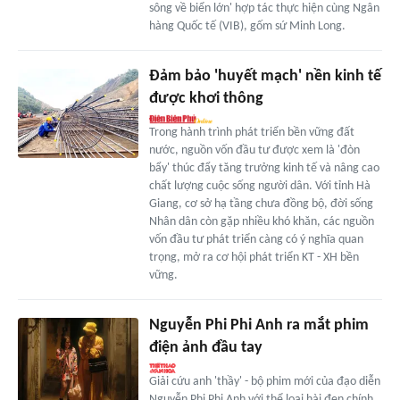
sông về biển lớn' hợp tác thực hiện cùng Ngân
hàng Quốc tế (VIB), gốm sứ Minh Long.
Đảm bảo 'huyết mạch' nền kinh tế
được khơi thông
Trong hành trình phát triển bền vững đất
nước, nguồn vốn đầu tư được xem là 'đòn
bẩy' thúc đẩy tăng trưởng kinh tế và nâng cao
chất lượng cuộc sống người dân. Với tỉnh Hà
Giang, cơ sở hạ tầng chưa đồng bộ, đời sống
Nhân dân còn gặp nhiều khó khăn, các nguồn
vốn đầu tư phát triển càng có ý nghĩa quan
trọng, mở ra cơ hội phát triển KT - XH bền
vững.
Nguyễn Phi Phi Anh ra mắt phim
điện ảnh đầu tay
Giải cứu anh 'thầy' - bộ phim mới của đạo diễn
Nguyễn Phi Phi Anh với thể loại hài đen chính