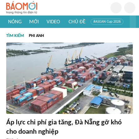
NÓNG
MỚI
VIDEO
CHỦ ĐỀ
#ASEAN Cup 2026
#Trí tuệ nhân tạo
#Mỹ - Iran
#Khám phá Việt Nam
TÌM KIẾM
PHI ANH
#Khám phá thế giới
Áp lực chi phí gia tăng, Đà Nẵng gỡ khó
cho doanh nghiệp