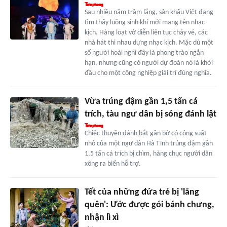
Sau nhiều năm trầm lắng, sân khấu Việt đang
tìm thấy luồng sinh khí mới mang tên nhạc
kịch. Hàng loạt vở diễn liên tục cháy vé, các
nhà hát thi nhau dựng nhạc kịch. Mặc dù một
số người hoài nghi đây là phong trào ngắn
hạn, nhưng cũng có người dự đoán nó là khởi
đầu cho một công nghiệp giải trí đúng nghĩa.
Vừa trúng đậm gần 1,5 tấn cá
trích, tàu ngư dân bị sóng đánh lật
Chiếc thuyền đánh bắt gần bờ có công suất
nhỏ của một ngư dân Hà Tĩnh trúng đậm gần
1,5 tấn cá trích bị chìm, hàng chục người dân
xông ra biển hỗ trợ.
Tết của những đứa trẻ bị 'lãng
quên': Ước được gói bánh chưng,
nhận lì xì