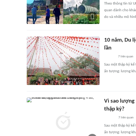
Theo thông tin từ 
quan dành cho khác
do và nhiều mô hìn
10 năm, Du lị
lần
7
liên quan
Sau một thập kỷ kể t
ấn tượng: lượng khá
Vì sao lượng 
thập kỷ?
7
liên quan
Sau một thập kỷ kể t
ấn tượng: lượng khá