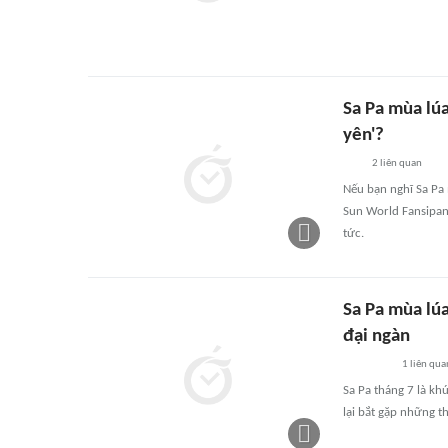
Sa Pa mùa lúa
yên'?
2
liên quan
Nếu bạn nghĩ Sa Pa 
Sun World Fansipan 
tức.
Sa Pa mùa lú
đại ngàn
1
liên qua
Sa Pa tháng 7 là k
lại bắt gặp những t