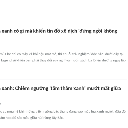
 xanh có gì mà khiến tín đồ xê dịch 'đứng ngồi không
mùa hè chỉ có mây và khí hậu mát mẻ, thì chuỗi trải nghiệm 'độc bản' dưới đây tại
Legend sẽ khiến bạn phải thay đổi suy nghĩ và muốn xách ba lô lên đường ngay lập
a xanh: Chiêm ngưỡng 'tấm thảm xanh' mướt mắt giữa
n
húc ca mùa hè khi những triền ruộng bậc thang đang vào mùa lúa xanh mướt, đâu đó
hảm hoa đủ sắc màu giữa núi rừng Tây Bắc.