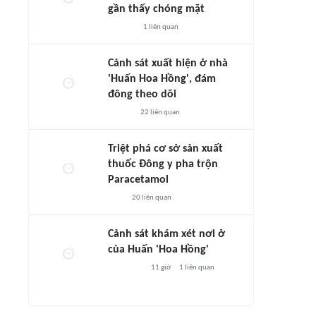
gần thấy chóng mặt
1
liên quan
Cảnh sát xuất hiện ở nhà
'Huấn Hoa Hồng', đám
đông theo dõi
22
liên quan
Triệt phá cơ sở sản xuất
thuốc Đông y pha trộn
Paracetamol
20
liên quan
Cảnh sát khám xét nơi ở
của Huấn 'Hoa Hồng'
11 giờ
1
liên quan