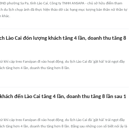
UBND phường Sa Pa, tỉnh Lào Cai, Công ty TNHH ANSAPA - chủ sở hữu điểm tham
h du lịch chụp ảnh đã thực hiện tháo dỡ các hạng mục tượng bán thân nữ thần tự
h khác.
ch Lào Cai đón lượng khách tăng 4 lần, doanh thu tăng 8
ừ khi cáp treo Fansipan đi vào hoạt động, du lịch Lào Cai đã 'gặt hái' trái ngọt đầy
ch tăng hơn 4 lần, doanh thu tăng hơn 8 lần.
khách đến Lào Cai tăng 4 lần, doanh thu tăng 8 lần sau 1
ừ khi cáp treo Fansipan đi vào hoạt động, du lịch Lào Cai đã 'gặt hái' trái ngọt đầy
ch tăng hơn 4 lần, doanh thu tăng hơn 8 lần. Đằng sau những con số biết nói ấy là