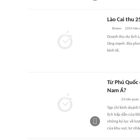
Lào Cai thu 2
Bnews
2354
liên
Doanh thu du lịch 
tăng mạnh. Địa phư
kinh tế.
Từ Phú Quốc 
Nam Á?
23
liên quan
Tạp chí kinh doanh
lịch hấp dẫn của Đ
những kỷ lục về lượ
của khu vực tư nhâ