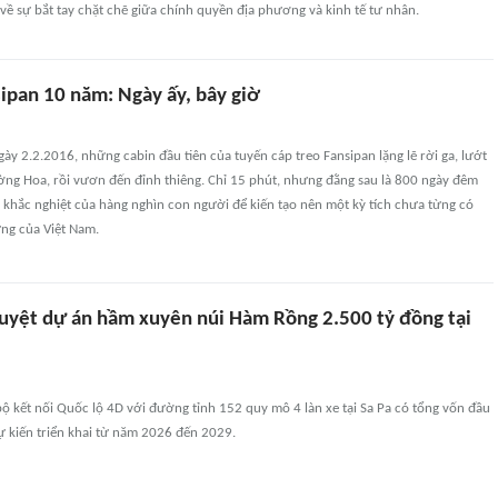
về sự bắt tay chặt chẽ giữa chính quyền địa phương và kinh tế tư nhân.
ipan 10 năm: Ngày ấy, bây giờ
y 2.2.2016, những cabin đầu tiên của tuyến cáp treo Fansipan lặng lẽ rời ga, lướt
ng Hoa, rồi vươn đến đỉnh thiêng. Chỉ 15 phút, nhưng đằng sau là 800 ngày đêm
 khắc nghiệt của hàng nghìn con người để kiến tạo nên một kỳ tích chưa từng có
ựng của Việt Nam.
duyệt dự án hầm xuyên núi Hàm Rồng 2.500 tỷ đồng tại
 kết nối Quốc lộ 4D với đường tỉnh 152 quy mô 4 làn xe tại Sa Pa có tổng vốn đầu
ự kiến triển khai từ năm 2026 đến 2029.