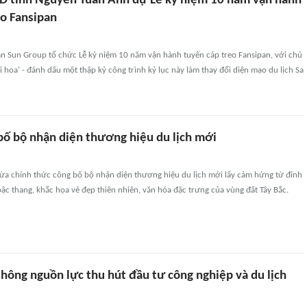
D tỉnh Nguyễn Tuấn Anh dự Lễ kỷ niệm 10 năm vận hành
eo Fansipan
àn Sun Group tổ chức Lễ kỷ niệm 10 năm vận hành tuyến cáp treo Fansipan, với chủ
i hoa' - đánh dấu một thập kỷ công trình kỷ lục này làm thay đổi diện mạo du lịch Sa
 bố bộ nhận diện thương hiệu du lịch mới
vừa chính thức công bố bộ nhận diện thương hiệu du lịch mới lấy cảm hứng từ đỉnh
ậc thang, khắc họa vẻ đẹp thiên nhiên, văn hóa đặc trưng của vùng đất Tây Bắc.
thông nguồn lực thu hút đầu tư công nghiệp và du lịch