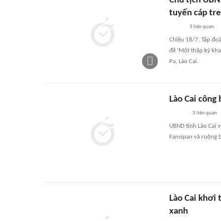
Chủ tịch UBN
tuyến cáp tr
3
liên quan
Chiều 18/7, Tập đo
đề 'Một thập kỷ kha
Pa, Lào Cai.
Lào Cai công
3
liên quan
UBND tỉnh Lào Cai 
Fansipan và ruộng b
Lào Cai khơi 
xanh