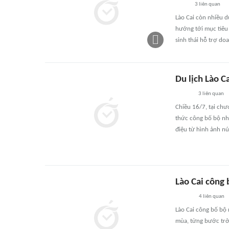
3
liên quan
Lào Cai còn nhiều d
hướng tới mục tiêu 
sinh thái hỗ trợ do
Du lịch Lào C
3
liên quan
Chiều 16/7, tại chư
thức công bố bộ nhậ
điệu từ hình ảnh nú
Lào Cai công
4
liên quan
Lào Cai công bố bộ 
mùa, từng bước trở 