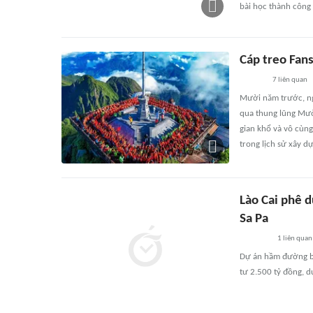
bài học thành công 
Cáp treo Fans
7
liên quan
Mười năm trước, ngà
qua thung lũng Mườ
gian khổ và vô cùng
trong lịch sử xây d
Lào Cai phê 
Sa Pa
1
liên quan
Dự án hầm đường bộ
tư 2.500 tỷ đồng, d