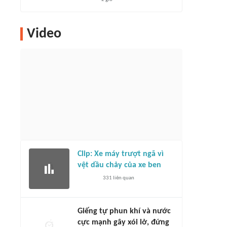
Video
Clip: Xe máy trượt ngã vì
vệt dầu chảy của xe ben
331
liên quan
Giếng tự phun khí và nước
cực mạnh gây xói lở, đứng