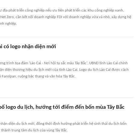
ư địa phát triển công nghiệp nếu ưu tiên phát triển các khu công nghiệp xanh,
Net Zero, cần kết nối doanh nghiệp FDI với doanh nghiệp vừa và nhỏ, xây dựng hệ
anh nghiệp.
ai có logo nhận diện mới
ơng trình tọa đàm 'Lào Cai - Nơi hội tụ sắc màu Tây Bắc', UBND tỉnh Lào Cai chính
n diện thương hiệu du lịch mới của tỉnh Lào Cai. Logo du lịch Lào Cai được cách
i Fansipan, ruộng bậc thang và văn hóa Tây Bắc.
 bố logo du lịch, hướng tới điểm đến bốn mùa Tây Bắc
nhận diện du lịch mới, đồng thời định hướng phát triển hệ sinh thái du lịch bốn
thành trung tâm du lịch của vùng Tây Bắc.