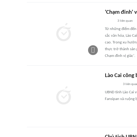
'Chạm đỉnh' v
3
liên quan
Từ những điểm đến 
sắc văn hóa, Lào Ca
cao. Trong xu hướng
thực trở thành sản 
Chạm đỉnh vị giác'.
Lào Cai công
3
liên qua
UBND tỉnh Lào Cai 
Fansipan và ruộng 