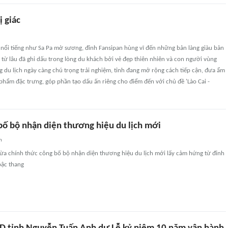
ị giác
nổi tiếng như Sa Pa mờ sương, đỉnh Fansipan hùng vĩ đến những bản làng giàu bản
i từ lâu đã ghi dấu trong lòng du khách bởi vẻ đẹp thiên nhiên và con người vùng
 du lịch ngày càng chú trọng trải nghiệm, tỉnh đang mở rộng cách tiếp cận, đưa ẩm
phẩm đặc trưng, góp phần tạo dấu ấn riêng cho điểm đến với chủ đề 'Lào Cai -
 bố bộ nhận diện thương hiệu du lịch mới
n
vừa chính thức công bố bộ nhận diện thương hiệu du lịch mới lấy cảm hứng từ đỉnh
bậc thang