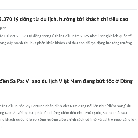
5.370 tỷ đồng từ du lịch, hướng tới khách chi tiêu cao
 quan
Lào Cai đạt 25.370 tỷ đồng trong 6 tháng đầu năm 2026 nhờ lượng khách quốc tế
ơng đẩy mạnh thu hút phân khúc khách chi tiêu cao để tạo động lực tăng trưởng
đến Sa Pa: Vì sao du lịch Việt Nam đang bứt tốc ở Đông
 hàng đầu nước Mỹ Fortune nhận định Việt Nam đang nổi lên như 'điểm nóng' du
ông Nam Á, với sự bứt phá của những điểm đến như Phú Quốc, Sa Pa. Phía sau
ng khách quốc tế là sự cộng hưởng giữa chính sách cởi mở và vai trò ngày càng lớn
n.