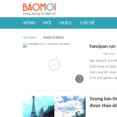
NÓNG
MỚI
VIDEO
CHỦ ĐỀ
TÌM KIẾM
PHAN XI PĂNG
Fansipan rực
7
liên quan
Đầu tháng 8, Sun Wo
pháo bung nở giữa 
hợp cùng sắc vàng m
trình trải nghiệm '
Tượng bán th
được tháo d